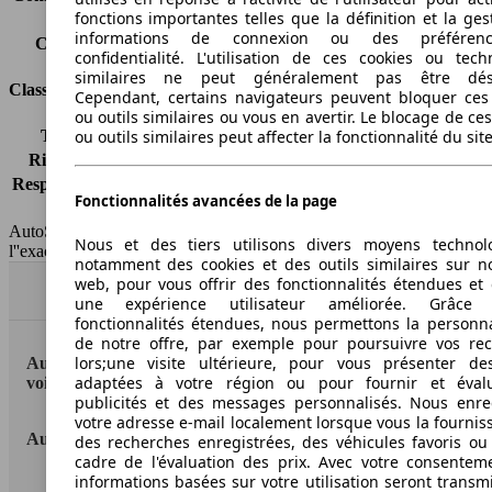
fonctions importantes telles que la définition et la ges
Classe d'émissions
pas d'information
informations de connexion ou des préféren
Capacité du réservoir
58 l
confidentialité. L'utilisation de ces cookies ou tech
similaires ne peut généralement pas être désa
Classes d'assurance
Cependant, certains navigateurs peuvent bloquer ces
ou outils similaires ou vous en avertir. Le blocage de ce
ou outils similaires peut affecter la fonctionnalité du sit
Tous risques
-
Risques partiels
-
Responsabilité civile
-
Fonctionnalités avancées de la page
HSN/TSN
MJH66x2Lxxxx/MJH6604LL
AutoScout24 France SAS décline toute responsabilité concernant
Nous et des tiers utilisons divers moyens technol
l''exactitude des indications fournies.
notamment des cookies et des outils similaires sur no
web, pour vous offrir des fonctionnalités étendues et 
Haut
une expérience utilisateur améliorée. Grâc
fonctionnalités étendues, nous permettons la personna
de notre offre, par exemple pour poursuivre vos re
lors;une visite ultérieure, pour vous présenter de
AutoScout24: la plus grande plateforme en ligne de
adaptées à votre région ou pour fournir et éval
voitures en Europe
publicités et des messages personnalisés. Nous enre
votre adresse e-mail localement lorsque vous la fournis
AutoScout24
des recherches enregistrées, des véhicules favoris ou
cadre de l'évaluation des prix. Avec votre consentem
informations basées sur votre utilisation seront transm
A propos d'AutoScout24