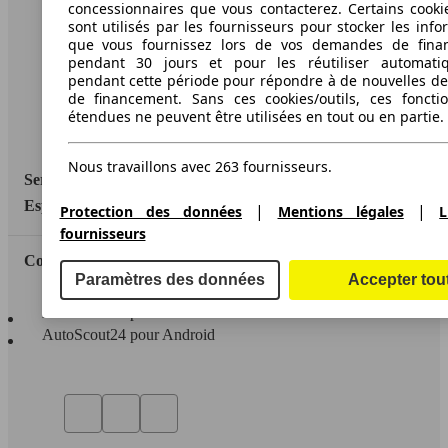
concessionnaires que vous contacterez. Certains cookie
sont utilisés par les fournisseurs pour stocker les info
Conditions d'utilisation
que vous fournissez lors de vos demandes de fina
pendant 30 jours et pour les réutiliser automati
Informations légales
pendant cette période pour répondre à de nouvelles 
de financement. Sans ces cookies/outils, ces fonctio
Protection des données
étendues ne peuvent être utilisées en tout ou en partie.
Accessibility Statement
Nous travaillons avec 263 fournisseurs.
Service
Espace Pro
|
|
Protection des données
Mentions légales
L
fournisseurs
Contact
Paramètres des données
Accepter tou
AutoScout24 pour iOS
AutoScout24 pour Android