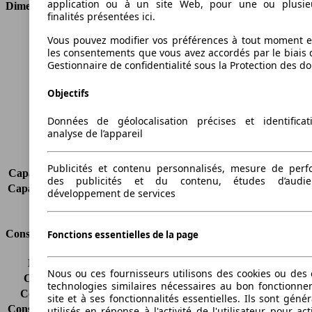
application ou à un site Web, pour une ou plusie
Dimensions
finalités présentées ici.
Longueur
4635 mm
Vous pouvez modifier vos préférences à tout moment et
Hauteur
1710 mm
les consentements que vous avez accordés par le biais 
Gestionnaire de confidentialité sous la Protection des d
Largeur
1785 mm
Empattement
2630 mm
Objectifs
Poids maximum
2140 kg
Charge maximale
509 kg
Données de géolocalisation précises et identifica
Portes
5
analyse de l’appareil
Sièges
5
Charge sur toit
-
Publicités et contenu personnalisés, mesure de per
Capacité de remorquage (sans freins)
600 kg
des publicités et du contenu, études d’audi
Capacité de remorquage (avec freins)
1500 kg
développement de services
Volume du coffre
527 - 948 l
Consommation
Fonctions essentielles de la page
Émissions de CO2*
177 g/km (komb.)
Nous ou ces fournisseurs utilisons des cookies ou des o
Consommation (ville)
8.1 l/100km
technologies similaires nécessaires au bon fonctionn
Consommation (route)
5.9 l/100km
site et à ses fonctionnalités essentielles. Ils sont gén
Consommation (combinée)*
6.7 l/100km
utilisés en réponse à l'activité de l'utilisateur pour ac