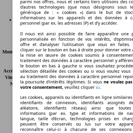
parmi nos offres, nous et certains tiers utilisons des c
d’autres technologies (que nous désignons sous l
générique de : « cookies ») dans le but de stoc
informations sur les appareils et des données à c
personnel (par ex. les adresses IP) et d’y accéder.
Ø 6.7 l/100km
Il nous est ainsi possible de faire apparaître une p
personnalisée en fonction de vos intérêts, d’optimis
Consommation
offre et d’analyser l’utilisation que vous en faites. 
cliquer sur le bouton en bas à droite pour donner votre 
Moteur et Puissance
la mise en œuvre de cookies soumis à consentemen
traitement des données à caractère personnel y afféren
KW (CH)
103 kW (140 PS)
le bouton en bas à gauche si vous souhaitez procéd
Accélération (0-100 km/h)
10.6s
sélection détaillée des cookies ou si vous voulez vous
au traitement des données à caractère personnel repo
Vitesse maximale (km/h)
183 km/h
la poursuite d’intérêts légitimes. Si vous
ne voulez pa
Nombre de vitesses
6
votre consentement
, veuillez cliquer
.
ici
Couple
340 nm
Cylindrée
2204 ccm
Les cookies, appareils ou identifiants en ligne similaires
identifiants de connexion, identifiants assignés 
Carburant
Diesel
aléatoire, identifiants réseau) ainsi que toutes
Cylindres
4
informations (par ex. type et informations de nav
Transmission
Boîte manuelle
langue, taille d’écran, technologies prises en charg
Type de traction
4 roues permanent
peuvent être conservés ou lus sur votre appare
reconnaître celui-ci à chacune de ses connexion