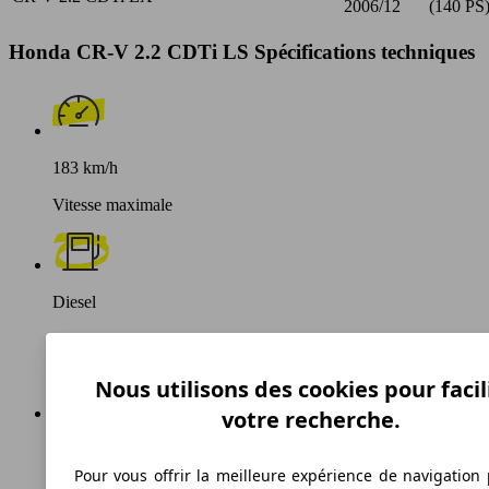
2006/12
(140 PS
Honda CR-V 2.2 CDTi LS Spécifications techniques
183 km/h
Vitesse maximale
Diesel
Carburant
Nous utilisons des cookies pour facil
votre recherche.
177 g/km
Pour vous offrir la meilleure expérience de navigation 
Émissions de CO2 (combinées)*