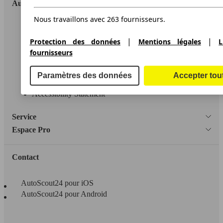
AutoScout24
Nous travaillons avec 263 fournisseurs.
A propos d'AutoScout24
|
|
Protection des données
Mentions légales
L
Conditions d'utilisation
fournisseurs
Informations légales
Paramètres des données
Accepter tou
Protection des données
Accessibility Statement
Service
Espace Pro
Contact
AutoScout24 pour iOS
AutoScout24 pour Android