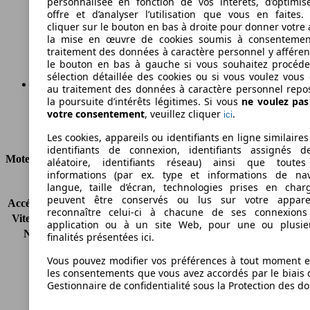
personnalisée en fonction de vos intérêts, d’optimis
149 g/km
offre et d’analyser l’utilisation que vous en faites. 
cliquer sur le bouton en bas à droite pour donner votre 
Émissions de CO2 (combinées)*
la mise en œuvre de cookies soumis à consentemen
traitement des données à caractère personnel y afféren
le bouton en bas à gauche si vous souhaitez procéd
sélection détaillée des cookies ou si vous voulez vous
au traitement des données à caractère personnel repo
la poursuite d’intérêts légitimes. Si vous
ne voulez pa
Ø 5.6 l/100km
votre consentement
, veuillez cliquer
.
ici
Consommation
Les cookies, appareils ou identifiants en ligne similaires
identifiants de connexion, identifiants assignés 
Moteur et Puissance
aléatoire, identifiants réseau) ainsi que toutes
informations (par ex. type et informations de nav
langue, taille d’écran, technologies prises en charg
KW (CH)
110 kW (150 PS)
peuvent être conservés ou lus sur votre appare
Accélération (0-100 km/h)
9.7s
reconnaître celui-ci à chacune de ses connexion
Vitesse maximale (km/h)
190 km/h
application ou à un site Web, pour une ou plusie
Nombre de vitesses
6
finalités présentées ici.
Couple
350 nm
Vous pouvez modifier vos préférences à tout moment et
Cylindrée
2199 ccm
les consentements que vous avez accordés par le biais 
Carburant
Diesel
Gestionnaire de confidentialité sous la Protection des d
Cylindres
4
Transmission
Boîte manuelle