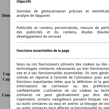
Objectifs
Type de traction
4 roues permanent
Données de géolocalisation précises et identifica
analyse de l’appareil
Dimensions
Longueur
4575 mm
Publicités et contenu personnalisés, mesure de per
Hauteur
1675 mm
des publicités et du contenu, études d’audi
développement de services
Largeur
1820 mm
Empattement
2630 mm
Poids maximum
2200 kg
Fonctions essentielles de la page
Charge maximale
447 kg
Portes
5
Sièges
5
Nous ou ces fournisseurs utilisons des cookies ou des o
technologies similaires nécessaires au bon fonctionn
Charge sur toit
-
site et à ses fonctionnalités essentielles. Ils sont gén
Capacité de remorquage (sans freins)
600 kg
utilisés en réponse à l'activité de l'utilisateur pour ac
Capacité de remorquage (avec freins)
2000 kg
fonctions importantes telles que la définition et la ges
Volume du coffre
442 - 955 l
informations de connexion ou des préféren
confidentialité. L'utilisation de ces cookies ou tech
similaires ne peut généralement pas être désa
Consommation
Cependant, certains navigateurs peuvent bloquer ces
ou outils similaires ou vous en avertir. Le blocage de ce
Émissions de CO2*
149 g/km (komb.)
ou outils similaires peut affecter la fonctionnalité du sit