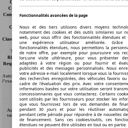
Consommation (ville)
6.5 l/100km
Consommation (route)
5.1 l/100km
Consommation (combinée)*
5.6 l/100km
Fonctionnalités avancées de la page
Classe d'émissions
Euro 5
Nous et des tiers utilisons divers moyens technol
Capacité du réservoir
58 l
notamment des cookies et des outils similaires sur no
web, pour vous offrir des fonctionnalités étendues et 
Classes d'assurance
une expérience utilisateur améliorée. Grâc
fonctionnalités étendues, nous permettons la personna
Tous risques
-
de notre offre, par exemple pour poursuivre vos re
Risques partiels
-
lors;une visite ultérieure, pour vous présenter de
adaptées à votre région ou pour fournir et éval
Responsabilité civile
-
publicités et des messages personnalisés. Nous enre
HSN/TSN
n.c./RE673
votre adresse e-mail localement lorsque vous la fournis
AutoScout24 France SAS décline toute responsabilité concernant
des recherches enregistrées, des véhicules favoris ou
l''exactitude des indications fournies.
cadre de l'évaluation des prix. Avec votre consentem
informations basées sur votre utilisation seront transm
Haut
concessionnaires que vous contacterez. Certains cookie
sont utilisés par les fournisseurs pour stocker les info
que vous fournissez lors de vos demandes de fina
pendant 30 jours et pour les réutiliser automati
AutoScout24: la plus grande plateforme en ligne de
pendant cette période pour répondre à de nouvelles 
voitures en Europe
de financement. Sans ces cookies/outils, ces fonctio
étendues ne peuvent être utilisées en tout ou en partie.