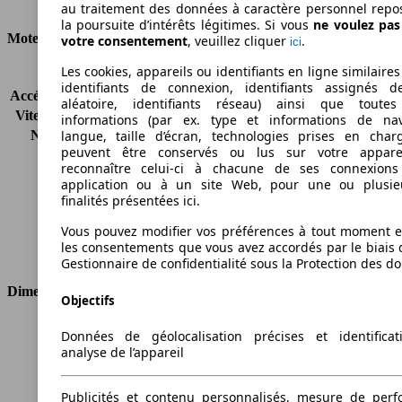
Consommation
au traitement des données à caractère personnel repo
la poursuite d’intérêts légitimes. Si vous
ne voulez pa
Moteur et Puissance
votre consentement
, veuillez cliquer
.
ici
Les cookies, appareils ou identifiants en ligne similaires
KW (CH)
49 kW (66 PS)
identifiants de connexion, identifiants assignés 
Accélération (0-100 km/h)
16.1s
aléatoire, identifiants réseau) ainsi que toutes
Vitesse maximale (km/h)
150 km/h
informations (par ex. type et informations de nav
Nombre de vitesses
5
langue, taille d’écran, technologies prises en charg
peuvent être conservés ou lus sur votre appare
Couple
99 nm
reconnaître celui-ci à chacune de ses connexion
Cylindrée
1086 ccm
application ou à un site Web, pour une ou plusie
Carburant
Essence
finalités présentées ici.
Cylindres
4
Vous pouvez modifier vos préférences à tout moment et
Transmission
Boîte manuelle
les consentements que vous avez accordés par le biais 
Type de traction
Traction avant
Gestionnaire de confidentialité sous la Protection des d
Dimensions
Objectifs
Longueur
3825 mm
Données de géolocalisation précises et identifica
Hauteur
1490 mm
analyse de l’appareil
Largeur
1665 mm
Empattement
2455 mm
Publicités et contenu personnalisés, mesure de per