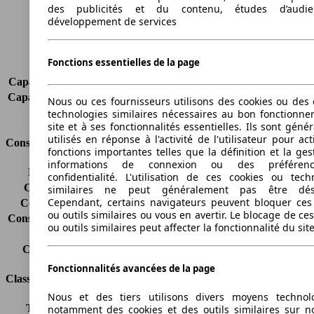
Poids maximum
1440 kg
des publicités et du contenu, études d’audi
Charge maximale
429 kg
développement de services
Portes
5
Sièges
5
Fonctions essentielles de la page
Charge sur toit
-
Capacité de remorquage (sans freins)
450 kg
Capacité de remorquage (avec freins)
700 kg
Nous ou ces fournisseurs utilisons des cookies ou des o
Volume du coffre
240 - 987 l
technologies similaires nécessaires au bon fonctionn
site et à ses fonctionnalités essentielles. Ils sont gén
utilisés en réponse à l'activité de l'utilisateur pour ac
Consommation
fonctions importantes telles que la définition et la ges
informations de connexion ou des préféren
Émissions de CO2*
130 g/km (komb.)
confidentialité. L'utilisation de ces cookies ou tech
Consommation (ville)
6.9 l/100km
similaires ne peut généralement pas être désa
Cependant, certains navigateurs peuvent bloquer ces
Consommation (route)
4.7 l/100km
ou outils similaires ou vous en avertir. Le blocage de ce
Consommation (combinée)*
5.5 l/100km
ou outils similaires peut affecter la fonctionnalité du sit
Classe d'émissions
pas d'information
Capacité du réservoir
45 l
Fonctionnalités avancées de la page
Classes d'assurance
Nous et des tiers utilisons divers moyens technol
Tous risques
-
notamment des cookies et des outils similaires sur no