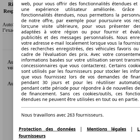
web, pour vous offrir des fonctionnalités étendues et 
Risques partiels
-
une expérience utilisateur améliorée. Grâc
Responsabilité civile
-
fonctionnalités étendues, nous permettons la personna
HSN/TSN
MHY10x2Uxxxx/BT51G
de notre offre, par exemple pour poursuivre vos re
AutoScout24 France SAS décline toute responsabilité concernant
lors;une visite ultérieure, pour vous présenter de
l''exactitude des indications fournies.
adaptées à votre région ou pour fournir et éval
publicités et des messages personnalisés. Nous enre
Haut
votre adresse e-mail localement lorsque vous la fournis
des recherches enregistrées, des véhicules favoris ou
cadre de l'évaluation des prix. Avec votre consentem
informations basées sur votre utilisation seront transm
AutoScout24: la plus grande plateforme en ligne de
concessionnaires que vous contacterez. Certains cookie
voitures en Europe
sont utilisés par les fournisseurs pour stocker les info
que vous fournissez lors de vos demandes de fina
pendant 30 jours et pour les réutiliser automati
AutoScout24
pendant cette période pour répondre à de nouvelles 
de financement. Sans ces cookies/outils, ces fonctio
A propos d'AutoScout24
étendues ne peuvent être utilisées en tout ou en partie.
Conditions d'utilisation
Nous travaillons avec 263 fournisseurs.
Informations légales
|
|
Protection des données
Mentions légales
L
Protection des données
fournisseurs