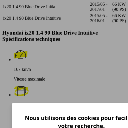
2015/05 -
66 KW
ix20 1.4 90 Blue Drive Initia
2017/01
(90 PS)
2015/05 -
66 KW
ix20 1.4 90 Blue Drive Intuitive
2016/01
(90 PS)
Hyundai ix20 1.4 90 Blue Drive Intuitive
Spécifications techniques
167 km/h
Vitesse maximale
Essence
Carburant
Nous utilisons des cookies pour facil
votre recherche.