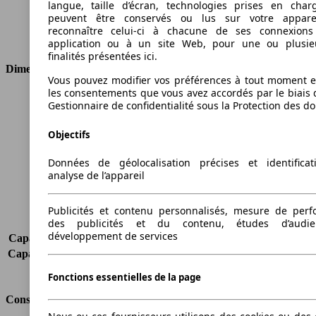
langue, taille d’écran, technologies prises en charg
Cylindres
4
peuvent être conservés ou lus sur votre appare
Transmission
Boîte manuelle
reconnaître celui-ci à chacune de ses connexion
Type de traction
Traction avant
application ou à un site Web, pour une ou plusie
finalités présentées ici.
Dimensions
Vous pouvez modifier vos préférences à tout moment et
les consentements que vous avez accordés par le biais 
Longueur
4120 mm
Gestionnaire de confidentialité sous la Protection des d
Hauteur
1600 mm
Largeur
1765 mm
Objectifs
Empattement
2615 mm
Poids maximum
1710 kg
Données de géolocalisation précises et identifica
analyse de l’appareil
Charge maximale
412 kg
Portes
5
Sièges
5
Publicités et contenu personnalisés, mesure de per
des publicités et du contenu, études d’audi
Charge sur toit
-
développement de services
Capacité de remorquage (sans freins)
550 kg
Capacité de remorquage (avec freins)
1300 kg
Volume du coffre
440 - 1486 l
Fonctions essentielles de la page
Consommation