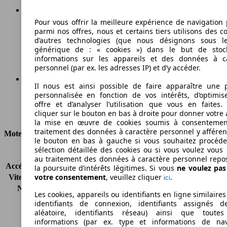
Pour vous offrir la meilleure expérience de navigation 
130 g/km
parmi nos offres, nous et certains tiers utilisons des c
d’autres technologies (que nous désignons sous l
Émissions de CO2 (combinées)*
générique de : « cookies ») dans le but de stoc
informations sur les appareils et des données à c
personnel (par ex. les adresses IP) et d’y accéder.
Il nous est ainsi possible de faire apparaître une p
personnalisée en fonction de vos intérêts, d’optimis
Ø 5.6 l/100km
offre et d’analyser l’utilisation que vous en faites. 
cliquer sur le bouton en bas à droite pour donner votre 
Consommation
la mise en œuvre de cookies soumis à consentemen
traitement des données à caractère personnel y afféren
Moteur et Puissance
le bouton en bas à gauche si vous souhaitez procéd
sélection détaillée des cookies ou si vous voulez vous
KW (CH)
66 kW (90 PS)
au traitement des données à caractère personnel repo
Accélération (0-100 km/h)
12.8s
la poursuite d’intérêts légitimes. Si vous
ne voulez pa
votre consentement
, veuillez cliquer
.
Vitesse maximale (km/h)
167 km/h
ici
Nombre de vitesses
5
Les cookies, appareils ou identifiants en ligne similaires
Couple
137 nm
identifiants de connexion, identifiants assignés 
Cylindrée
1396 ccm
aléatoire, identifiants réseau) ainsi que toutes
informations (par ex. type et informations de nav
Carburant
Essence