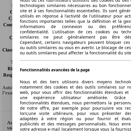
Nous ou ces fournisseurs utilisons des cookies ou des o
technologies similaires nécessaires au bon fonctionn
Émissions de CO2*
130 g/km (komb.)
site et à ses fonctionnalités essentielles. Ils sont gén
Consommation (ville)
6.6 l/100km
utilisés en réponse à l'activité de l'utilisateur pour ac
Consommation (route)
5.1 l/100km
fonctions importantes telles que la définition et la ges
Consommation (combinée)*
5.6 l/100km
informations de connexion ou des préféren
Classe d'émissions
Euro 6
confidentialité. L'utilisation de ces cookies ou tech
similaires ne peut généralement pas être désa
Capacité du réservoir
48 l
Cependant, certains navigateurs peuvent bloquer ces
ou outils similaires ou vous en avertir. Le blocage de ce
Classes d'assurance
ou outils similaires peut affecter la fonctionnalité du sit
Tous risques
-
Risques partiels
-
Fonctionnalités avancées de la page
Responsabilité civile
-
Nous et des tiers utilisons divers moyens technol
HSN/TSN
n.c./JCF5P61M5
notamment des cookies et des outils similaires sur no
AutoScout24 France SAS décline toute responsabilité concernant
web, pour vous offrir des fonctionnalités étendues et 
l''exactitude des indications fournies.
une expérience utilisateur améliorée. Grâc
fonctionnalités étendues, nous permettons la personna
Haut
de notre offre, par exemple pour poursuivre vos re
lors;une visite ultérieure, pour vous présenter de
adaptées à votre région ou pour fournir et éval
AutoScout24: la plus grande plateforme en ligne de
publicités et des messages personnalisés. Nous enre
voitures en Europe
votre adresse e-mail localement lorsque vous la fournis