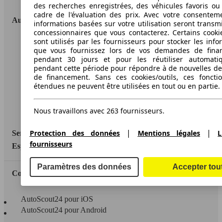
des recherches enregistrées, des véhicules favoris ou
cadre de l'évaluation des prix. Avec votre consentem
AutoScout24
informations basées sur votre utilisation seront transm
concessionnaires que vous contacterez. Certains cookie
sont utilisés par les fournisseurs pour stocker les info
A propos d'AutoScout24
que vous fournissez lors de vos demandes de fina
pendant 30 jours et pour les réutiliser automati
Conditions d'utilisation
pendant cette période pour répondre à de nouvelles 
de financement. Sans ces cookies/outils, ces fonctio
Informations légales
étendues ne peuvent être utilisées en tout ou en partie.
Protection des données
Nous travaillons avec 263 fournisseurs.
Accessibility Statement
|
|
Protection des données
Mentions légales
L
Service
fournisseurs
Espace Pro
Paramètres des données
Accepter tou
Contact
AutoScout24 pour iOS
AutoScout24 pour Android