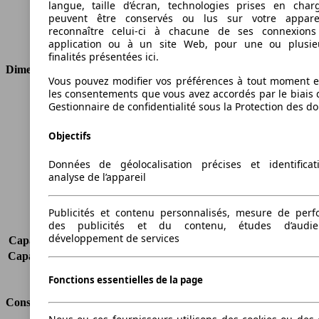
langue, taille d’écran, technologies prises en charg
Cylindres
4
peuvent être conservés ou lus sur votre appare
Transmission
Boîte manuelle
reconnaître celui-ci à chacune de ses connexion
Type de traction
Traction avant
application ou à un site Web, pour une ou plusie
finalités présentées ici.
Dimensions
Vous pouvez modifier vos préférences à tout moment et
les consentements que vous avez accordés par le biais 
Longueur
4716 mm
Gestionnaire de confidentialité sous la Protection des d
Hauteur
1483 mm
Largeur
1789 mm
Objectifs
Empattement
2710 mm
Poids maximum
2050 kg
Données de géolocalisation précises et identifica
analyse de l’appareil
Charge maximale
475 kg
Portes
5
Sièges
5
Publicités et contenu personnalisés, mesure de per
des publicités et du contenu, études d’audi
Charge sur toit
75 kg
développement de services
Capacité de remorquage (sans freins)
750 kg
Capacité de remorquage (avec freins)
1500 kg
Volume du coffre
445 - 1415 l
Fonctions essentielles de la page
Consommation