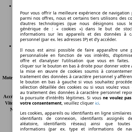
Pour vous offrir la meilleure expérience de navigation 
164 g/km
parmi nos offres, nous et certains tiers utilisons des c
d’autres technologies (que nous désignons sous l
Émissions de CO2 (combinées)*
générique de : « cookies ») dans le but de stoc
informations sur les appareils et des données à c
personnel (par ex. les adresses IP) et d’y accéder.
Il nous est ainsi possible de faire apparaître une p
personnalisée en fonction de vos intérêts, d’optimis
Ø 6.2 l/100km
offre et d’analyser l’utilisation que vous en faites. 
cliquer sur le bouton en bas à droite pour donner votre 
Consommation
la mise en œuvre de cookies soumis à consentemen
traitement des données à caractère personnel y afféren
Moteur et Puissance
le bouton en bas à gauche si vous souhaitez procéd
sélection détaillée des cookies ou si vous voulez vous
KW (CH)
107 kW (145 PS)
au traitement des données à caractère personnel repo
Accélération (0-100 km/h)
9.5s
la poursuite d’intérêts légitimes. Si vous
ne voulez pa
votre consentement
, veuillez cliquer
.
Vitesse maximale (km/h)
211 km/h
ici
Nombre de vitesses
6
Les cookies, appareils ou identifiants en ligne similaires
Couple
360 nm
identifiants de connexion, identifiants assignés 
Cylindrée
2198 ccm
aléatoire, identifiants réseau) ainsi que toutes
informations (par ex. type et informations de nav
Carburant
Diesel