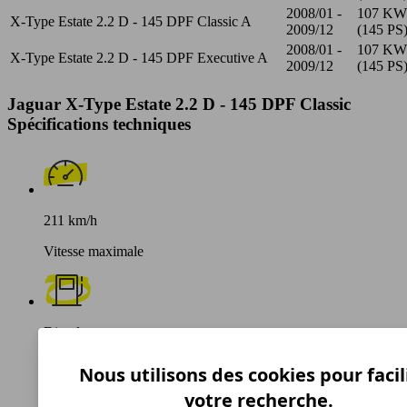
2008/01 -
107 KW
X-Type Estate 2.2 D - 145 DPF Classic A
2009/12
(145 PS
2008/01 -
107 KW
X-Type Estate 2.2 D - 145 DPF Executive A
2009/12
(145 PS
Jaguar X-Type Estate 2.2 D - 145 DPF Classic
Spécifications techniques
211 km/h
Vitesse maximale
Diesel
Carburant
Nous utilisons des cookies pour facil
votre recherche.