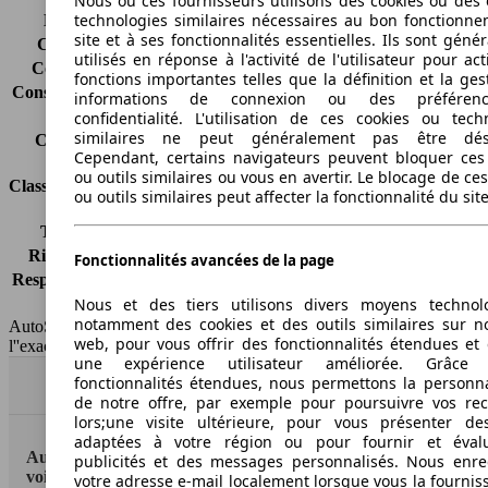
Nous ou ces fournisseurs utilisons des cookies ou des o
technologies similaires nécessaires au bon fonctionn
Émissions de CO2*
164 g/km (komb.)
site et à ses fonctionnalités essentielles. Ils sont gén
Consommation (ville)
8.4 l/100km
utilisés en réponse à l'activité de l'utilisateur pour ac
Consommation (route)
4.9 l/100km
fonctions importantes telles que la définition et la ges
Consommation (combinée)*
6.2 l/100km
informations de connexion ou des préféren
Classe d'émissions
Euro 4
confidentialité. L'utilisation de ces cookies ou tech
similaires ne peut généralement pas être désa
Capacité du réservoir
61.5 l
Cependant, certains navigateurs peuvent bloquer ces
ou outils similaires ou vous en avertir. Le blocage de ce
Classes d'assurance
ou outils similaires peut affecter la fonctionnalité du sit
Tous risques
-
Risques partiels
-
Fonctionnalités avancées de la page
Responsabilité civile
-
Nous et des tiers utilisons divers moyens technol
HSN/TSN
MJA56x4Hxxxx/n.c.
notamment des cookies et des outils similaires sur no
AutoScout24 France SAS décline toute responsabilité concernant
web, pour vous offrir des fonctionnalités étendues et 
l''exactitude des indications fournies.
une expérience utilisateur améliorée. Grâc
fonctionnalités étendues, nous permettons la personna
Haut
de notre offre, par exemple pour poursuivre vos re
lors;une visite ultérieure, pour vous présenter de
adaptées à votre région ou pour fournir et éval
AutoScout24: la plus grande plateforme en ligne de
publicités et des messages personnalisés. Nous enre
voitures en Europe
votre adresse e-mail localement lorsque vous la fournis