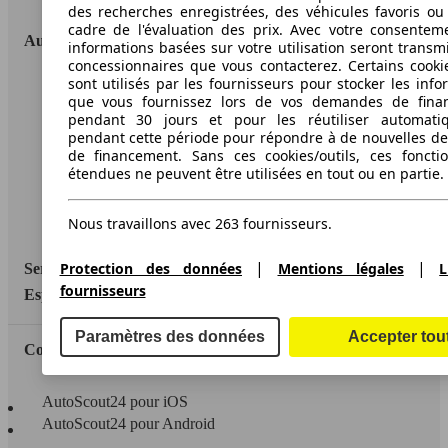
des recherches enregistrées, des véhicules favoris ou
cadre de l'évaluation des prix. Avec votre consentem
AutoScout24
informations basées sur votre utilisation seront transm
concessionnaires que vous contacterez. Certains cookie
sont utilisés par les fournisseurs pour stocker les info
A propos d'AutoScout24
que vous fournissez lors de vos demandes de fina
pendant 30 jours et pour les réutiliser automati
Conditions d'utilisation
pendant cette période pour répondre à de nouvelles 
de financement. Sans ces cookies/outils, ces fonctio
Informations légales
étendues ne peuvent être utilisées en tout ou en partie.
Protection des données
Nous travaillons avec 263 fournisseurs.
Accessibility Statement
|
|
Protection des données
Mentions légales
L
Service
fournisseurs
Espace Pro
Paramètres des données
Accepter tou
Contact
AutoScout24 pour iOS
AutoScout24 pour Android