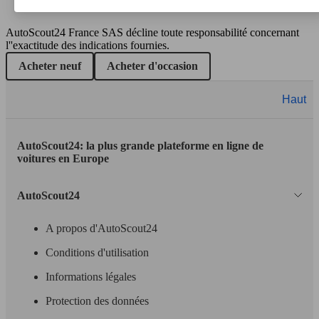
Compass 2.2 CRD 163 4x4
(163 PS)
l/10
Compass 2.0 I MultiJet II 170 ch Active Drive
125 KW
Ø 5.
BVA9
(170 PS)
l/10
AutoScout24 France SAS décline toute responsabilité concernant
SUV/4x4/Pick-Up
l''exactitude des indications fournies.
Diesel
Acheter neuf
Acheter d'occasion
Model Version
Haut
Compass 2.0 I MultiJet II 170 ch Active Drive
125 KW
Ø 6.
Low BVA9
(170 PS)
l/10
AutoScout24: la plus grande plateforme en ligne de
Leistung
Ver
voitures en Europe
AutoScout24
A propos d'AutoScout24
Conditions d'utilisation
103 KW
Ø 6.
Compass 2.0 CRD
(140 PS)
l/10
Informations légales
Protection des données