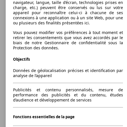
navigateur, langue, taille d’écran, technologies prises en
SUV/4x4/Pick-Up
2011 - 2014
Jeep
COMPASS (04/2011-10/2014)
charge, etc.) peuvent être conservés ou lus sur votre
appareil pour reconnaître celui-ci à chacune de ses
Essence
Dim. (L/l/h):
connexions à une application ou à un site Web, pour une
à partir de 4448 x 1812 x 1663 mm
Autres
ou plusieurs des finalités présentées ici.
Puissance:
Model Version
100 - 120 KW (136 - 163 PS)
Model Version
Vous pouvez modifier vos préférences à tout moment et
Portes:
retirer les consentements que vous avez accordés par le
5
biais de notre Gestionnaire de confidentialité sous la
Sièges:
Protection des données.
Leistung
Ver
5
Leistung
Ver
Coffre:
Objectifs
328 - 1269 Litres
Capacité de remorquage:
Données de géolocalisation précises et identification par
450 - 2000 kg
analyse de l’appareil
Afficher les variantes
Publicités et contenu personnalisés, mesure de
103 KW
Ø 0.
performance des publicités et du contenu, études
Compass 1.4 I MultiAir II 140 ch BVM6
(140 PS)
l/10
Compass 1.3 GSE T4 190 ch PHEV AT6 4xe
95 KW
d’audience et développement de services
eAWD
(130 PS)
Fonctions essentielles de la page