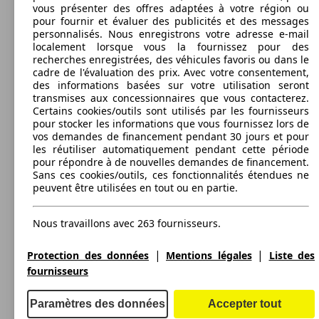
(120 PS)
l/10
88 KW
320 - 1277 Litres
vous présenter des offres adaptées à votre région ou
Compass 1.6 I MultiJet II 120 ch BVM6
(120 PS)
Capacité de remorquage:
pour fournir et évaluer des publicités et des messages
450 - 2000 kg
personnalisés. Nous enregistrons votre adresse e-mail
Afficher les variantes
localement lorsque vous la fournissez pour des
recherches enregistrées, des véhicules favoris ou dans le
cadre de l'évaluation des prix. Avec votre consentement,
des informations basées sur votre utilisation seront
100 KW
Ø 6.
Compass 2.2 CRD 136 4x2
transmises aux concessionnaires que vous contacterez.
(136 PS)
l/10
Compass 2.0 I MultiJet II 140 ch Active Drive
103 KW
Ø 5.
Certains cookies/outils sont utilisés par les fournisseurs
BVA9
(140 PS)
l/10
pour stocker les informations que vous fournissez lors de
vos demandes de financement pendant 30 jours et pour
les réutiliser automatiquement pendant cette période
pour répondre à de nouvelles demandes de financement.
Sans ces cookies/outils, ces fonctionnalités étendues ne
peuvent être utilisées en tout ou en partie.
100 KW
Ø 6.
Compass 2.2 CRD 136 4x4
(136 PS)
l/10
Compass 2.0 I MultiJet II 140 ch Active Drive
103 KW
Ø 5.
Nous travaillons avec 263 fournisseurs.
BVM6
(140 PS)
l/10
|
|
Protection des données
Mentions légales
Liste des
fournisseurs
Paramètres des données
Accepter tout
120 KW
Ø 6.