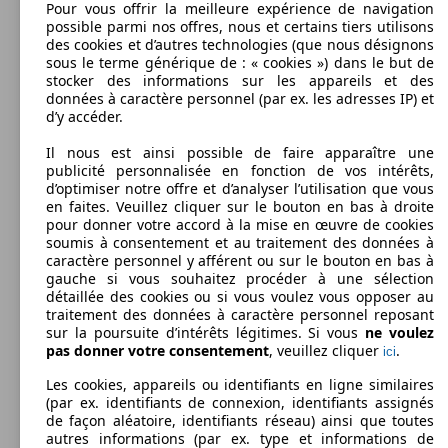
450 - 1900 kg
Pour vous offrir la meilleure expérience de navigation
Afficher les variantes
possible parmi nos offres, nous et certains tiers utilisons
des cookies et d’autres technologies (que nous désignons
sous le terme générique de : « cookies ») dans le but de
stocker des informations sur les appareils et des
96 KW
Compass 1.3 GSE T4 130 ch BVM6
données à caractère personnel (par ex. les adresses IP) et
(130 PS)
d’y accéder.
Il nous est ainsi possible de faire apparaître une
publicité personnalisée en fonction de vos intérêts,
d’optimiser notre offre et d’analyser l’utilisation que vous
en faites. Veuillez cliquer sur le bouton en bas à droite
pour donner votre accord à la mise en œuvre de cookies
soumis à consentement et au traitement des données à
110 KW
Compass 1.3 GSE T4 150 ch BVR6
caractère personnel y afférent ou sur le bouton en bas à
(150 PS)
gauche si vous souhaitez procéder à une sélection
détaillée des cookies ou si vous voulez vous opposer au
traitement des données à caractère personnel reposant
sur la poursuite d’intérêts légitimes. Si vous
ne voulez
pas donner votre consentement
, veuillez cliquer
.
ici
Les cookies, appareils ou identifiants en ligne similaires
103 KW
(par ex. identifiants de connexion, identifiants assignés
Compass 1.4 I MultiAir II 140 ch BVM6
(140 PS)
de façon aléatoire, identifiants réseau) ainsi que toutes
autres informations (par ex. type et informations de