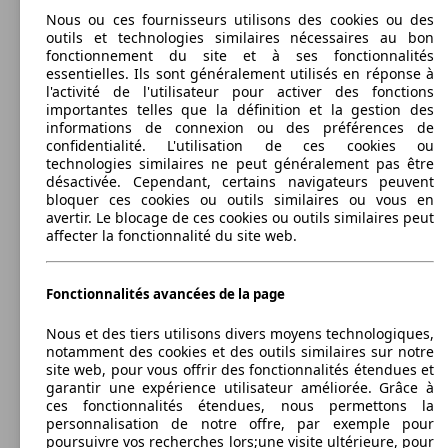
Nous ou ces fournisseurs utilisons des cookies ou des
outils et technologies similaires nécessaires au bon
Compass 1.4 I MultiAir II 170 ch Active Drive
125 KW
Ø 6.
fonctionnement du site et à ses fonctionnalités
BVA9
(170 PS)
l/10
Compass 1.3 GSE T4 240 ch PHEV AT6 4xe
132 KW
essentielles. Ils sont généralement utilisés en réponse à
eAWD
(180 PS)
l'activité de l'utilisateur pour activer des fonctions
importantes telles que la définition et la gestion des
informations de connexion ou des préférences de
confidentialité. L'utilisation de ces cookies ou
Diesel
technologies similaires ne peut généralement pas être
Diesel
désactivée. Cependant, certains navigateurs peuvent
bloquer ces cookies ou outils similaires ou vous en
Model Version
avertir. Le blocage de ces cookies ou outils similaires peut
Model Version
affecter la fonctionnalité du site web.
SUV/4x4/Pick-Up
2006 - 2011
Jeep
COMPASS (09/2006-04/2011)
Leistung
Ver
Fonctionnalités avancées de la page
Diesel
Dim. (L/l/h):
Leistung
Ver
à partir de 4405 x 1810 x 1630 mm
Puissance:
Nous et des tiers utilisons divers moyens technologiques,
Model Version
103 - 125 KW (140 - 170 PS)
notamment des cookies et des outils similaires sur notre
Portes:
site web, pour vous offrir des fonctionnalités étendues et
5
garantir une expérience utilisateur améliorée. Grâce à
Sièges:
ces fonctionnalités étendues, nous permettons la
Leistung
Ver
5
personnalisation de notre offre, par exemple pour
88 KW
Ø 0.
Coffre:
poursuivre vos recherches lors;une visite ultérieure, pour
Compass 1.6 I MultiJet II 120 ch BVM6