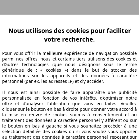
ation Z-A
Puissance A-Z
Puissance Z-A
Ø Consommation A-Z
Ø Consom
Nous utilisons des cookies pour faciliter
votre recherche.
abrication
Puissance
Ø Consommation
Pour vous offrir la meilleure expérience de navigation possible
parmi nos offres, nous et certains tiers utilisons des cookies et
d’autres technologies (que nous désignons sous le terme
générique de : « cookies ») dans le but de stocker des
informations sur les appareils et des données à caractère
14/09
135 KW (184 PS)
6.5 l/100km
personnel (par ex. les adresses IP) et d’y accéder.
14/09
135 KW (184 PS)
6.7 l/100km
Il nous est ainsi possible de faire apparaître une publicité
14/09
135 KW (184 PS)
6.7 l/100km
personnalisée en fonction de vos intérêts, d’optimiser notre
offre et d’analyser l’utilisation que vous en faites. Veuillez
A Spécifications techniques
cliquer sur le bouton en bas à droite pour donner votre accord à
la mise en œuvre de cookies soumis à consentement et au
traitement des données à caractère personnel y afférent ou sur
le bouton en bas à gauche si vous souhaitez procéder à une
sélection détaillée des cookies ou si vous voulez vous opposer
au traitement des données à caractère personnel reposant sur