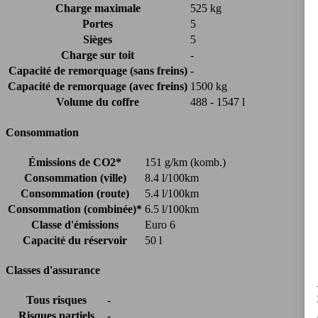
Charge maximale
525 kg
Portes
5
Sièges
5
Charge sur toit
-
Capacité de remorquage (sans freins)
-
Capacité de remorquage (avec freins)
1500 kg
Volume du coffre
488 - 1547 l
Consommation
Émissions de CO2*
151 g/km (komb.)
Consommation (ville)
8.4 l/100km
Consommation (route)
5.4 l/100km
Consommation (combinée)*
6.5 l/100km
Classe d'émissions
Euro 6
Capacité du réservoir
50 l
Classes d'assurance
Tous risques
-
Risques partiels
-