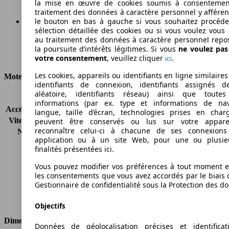
la mise en œuvre de cookies soumis à consentemen
traitement des données à caractère personnel y afféren
le bouton en bas à gauche si vous souhaitez procéd
sélection détaillée des cookies ou si vous voulez vous
Ø 5.1 l/100km
au traitement des données à caractère personnel repo
la poursuite d’intérêts légitimes. Si vous
ne voulez pa
Consommation
votre consentement
, veuillez cliquer
.
ici
Les cookies, appareils ou identifiants en ligne similaires
Moteur et Puissance
identifiants de connexion, identifiants assignés 
aléatoire, identifiants réseau) ainsi que toutes
KW (CH)
150 kW (204 PS)
informations (par ex. type et informations de nav
Accélération (0-100 km/h)
7.4s
langue, taille d’écran, technologies prises en charg
Vitesse maximale (km/h)
250 km/h
peuvent être conservés ou lus sur votre appare
reconnaître celui-ci à chacune de ses connexion
Nombre de vitesses
6
application ou à un site Web, pour une ou plusie
Couple
500 nm
finalités présentées ici.
Cylindrée
2143 ccm
Carburant
Diesel
Vous pouvez modifier vos préférences à tout moment et
les consentements que vous avez accordés par le biais 
Cylindres
4
Gestionnaire de confidentialité sous la Protection des d
Transmission
Boîte manuelle
Type de traction
Propulsion arrière
Objectifs
Dimensions
Données de géolocalisation précises et identifica