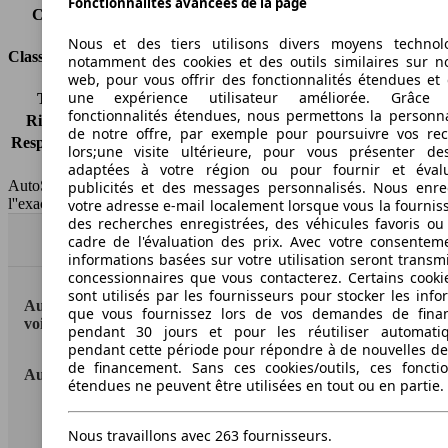
Fonctionnalités avancées de la page
Capacité du réservoir
66 l
Nous et des tiers utilisons divers moyens technol
Classes d'assurance
notamment des cookies et des outils similaires sur no
web, pour vous offrir des fonctionnalités étendues et 
une expérience utilisateur améliorée. Grâc
Tous risques
-
fonctionnalités étendues, nous permettons la personna
Risques partiels
-
de notre offre, par exemple pour poursuivre vos re
Responsabilité civile
-
lors;une visite ultérieure, pour vous présenter de
HSN/TSN
n.c./n.c.
adaptées à votre région ou pour fournir et éval
AutoScout24 France SAS décline toute responsabilité concernant
publicités et des messages personnalisés. Nous enre
l''exactitude des indications fournies.
votre adresse e-mail localement lorsque vous la fournis
des recherches enregistrées, des véhicules favoris ou
Haut
cadre de l'évaluation des prix. Avec votre consentem
informations basées sur votre utilisation seront transm
concessionnaires que vous contacterez. Certains cookie
sont utilisés par les fournisseurs pour stocker les info
AutoScout24: la plus grande plateforme en ligne de
que vous fournissez lors de vos demandes de fina
voitures en Europe
pendant 30 jours et pour les réutiliser automati
pendant cette période pour répondre à de nouvelles 
de financement. Sans ces cookies/outils, ces fonctio
AutoScout24
étendues ne peuvent être utilisées en tout ou en partie.
A propos d'AutoScout24
Nous travaillons avec 263 fournisseurs.