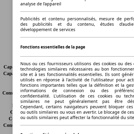
analyse de l’appareil
Longueur
4703 mm
Hauteur
1397 mm
Publicités et contenu personnalisés, mesure de per
Largeur
1786 mm
des publicités et du contenu, études d’audi
Empattement
2760 mm
développement de services
Poids maximum
2205 kg
Charge maximale
470 kg
Fonctions essentielles de la page
Portes
2
Sièges
4
Charge sur toit
-
Nous ou ces fournisseurs utilisons des cookies ou des o
Capacité de remorquage (sans freins)
-
technologies similaires nécessaires au bon fonctionn
Capacité de remorquage (avec freins)
1800 kg
site et à ses fonctionnalités essentielles. Ils sont gén
utilisés en réponse à l'activité de l'utilisateur pour ac
Volume du coffre
-
fonctions importantes telles que la définition et la ges
informations de connexion ou des préféren
Consommation
confidentialité. L'utilisation de ces cookies ou tech
similaires ne peut généralement pas être désa
Émissions de CO2*
133 g/km (komb.)
Cependant, certains navigateurs peuvent bloquer ces
ou outils similaires ou vous en avertir. Le blocage de ce
Consommation (ville)
6.2 l/100km
ou outils similaires peut affecter la fonctionnalité du sit
Consommation (route)
4.5 l/100km
Consommation (combinée)*
5.1 l/100km
Classe d'émissions
Euro 5