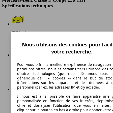
Mercedes-Benz Classe E Coupé 250 CDI
Spécifications techniques
250 km/h
Vitesse maximale
Nous utilisons des cookies pour facil
votre recherche.
Diesel
Pour vous offrir la meilleure expérience de navigation 
parmi nos offres, nous et certains tiers utilisons des c
Carburant
d’autres technologies (que nous désignons sous l
générique de : « cookies ») dans le but de stoc
informations sur les appareils et des données à c
personnel (par ex. les adresses IP) et d’y accéder.
Il nous est ainsi possible de faire apparaître une p
133 g/km
personnalisée en fonction de vos intérêts, d’optimis
offre et d’analyser l’utilisation que vous en faites. 
Émissions de CO2 (combinées)*
cliquer sur le bouton en bas à droite pour donner votre 