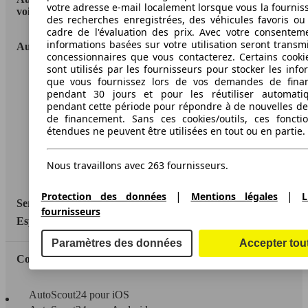
votre adresse e-mail localement lorsque vous la fournis
voitures en Europe
des recherches enregistrées, des véhicules favoris ou
cadre de l'évaluation des prix. Avec votre consentem
informations basées sur votre utilisation seront transm
AutoScout24
concessionnaires que vous contacterez. Certains cookie
sont utilisés par les fournisseurs pour stocker les info
A propos d'AutoScout24
que vous fournissez lors de vos demandes de fina
pendant 30 jours et pour les réutiliser automati
Conditions d'utilisation
pendant cette période pour répondre à de nouvelles 
de financement. Sans ces cookies/outils, ces fonctio
Informations légales
étendues ne peuvent être utilisées en tout ou en partie.
Protection des données
Nous travaillons avec 263 fournisseurs.
Accessibility Statement
|
|
Protection des données
Mentions légales
L
Service
fournisseurs
Espace Pro
Paramètres des données
Accepter tou
Contact
AutoScout24 pour iOS