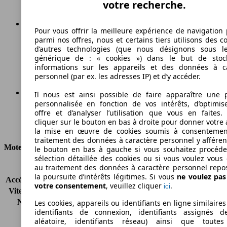
votre recherche.
Pour vous offrir la meilleure expérience de navigation 
parmi nos offres, nous et certains tiers utilisons des c
269 g/km
d’autres technologies (que nous désignons sous l
générique de : « cookies ») dans le but de stoc
Émissions de CO2 (combinées)*
informations sur les appareils et des données à c
personnel (par ex. les adresses IP) et d’y accéder.
Il nous est ainsi possible de faire apparaître une p
personnalisée en fonction de vos intérêts, d’optimis
Ø 11.5 l/100km
offre et d’analyser l’utilisation que vous en faites. 
cliquer sur le bouton en bas à droite pour donner votre 
Consommation
la mise en œuvre de cookies soumis à consentemen
traitement des données à caractère personnel y afféren
Moteur et Puissance
le bouton en bas à gauche si vous souhaitez procéd
sélection détaillée des cookies ou si vous voulez vous
au traitement des données à caractère personnel repo
KW (CH)
300 kW (408 PS)
la poursuite d’intérêts légitimes. Si vous
ne voulez pa
Accélération (0-100 km/h)
5.6s
votre consentement
, veuillez cliquer
.
ici
Vitesse maximale (km/h)
250 km/h
Nombre de vitesses
7
Les cookies, appareils ou identifiants en ligne similaires
identifiants de connexion, identifiants assignés 
Couple
600 nm
aléatoire, identifiants réseau) ainsi que toutes
Cylindrée
4663 ccm