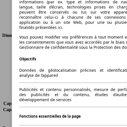
informations (par ex. type et informations de nav
Carburant
Essence
langue, taille d’écran, technologies prises en charg
Cylindres
8
peuvent être conservés ou lus sur votre appare
reconnaître celui-ci à chacune de ses connexion
Transmission
Boîte automatique
application ou à un site Web, pour une ou plusie
Type de traction
4 roues permanent
finalités présentées ici.
Dimensions
Vous pouvez modifier vos préférences à tout moment et
les consentements que vous avez accordés par le biais 
Gestionnaire de confidentialité sous la Protection des d
Longueur
4804 mm
Hauteur
1796 mm
Objectifs
Largeur
1926 mm
Empattement
2915 mm
Données de géolocalisation précises et identifica
Poids maximum
2950 kg
analyse de l’appareil
Charge maximale
715 kg
Portes
5
Publicités et contenu personnalisés, mesure de per
Sièges
5
des publicités et du contenu, études d’audi
Charge sur toit
-
développement de services
Capacité de remorquage (sans freins)
-
Capacité de remorquage (avec freins)
3500 kg
Volume du coffre
690 - 2010 l
Fonctions essentielles de la page