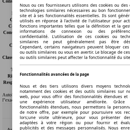
Consommation
Nous ou ces fournisseurs utilisons des cookies ou des o
technologies similaires nécessaires au bon fonctionn
Émissions de CO2*
269 g/km (komb.)
site et à ses fonctionnalités essentielles. Ils sont gén
Consommation (ville)
15.2 l/100km
utilisés en réponse à l'activité de l'utilisateur pour ac
fonctions importantes telles que la définition et la ges
Consommation (route)
9.5 l/100km
informations de connexion ou des préféren
Consommation (combinée)*
11.5 l/100km
confidentialité. L'utilisation de ces cookies ou tech
Classe d'émissions
Euro 5
similaires ne peut généralement pas être désa
Capacité du réservoir
93 l
Cependant, certains navigateurs peuvent bloquer ces
ou outils similaires ou vous en avertir. Le blocage de ce
ou outils similaires peut affecter la fonctionnalité du sit
Classes d'assurance
Tous risques
-
Fonctionnalités avancées de la page
Risques partiels
-
Responsabilité civile
-
Nous et des tiers utilisons divers moyens technol
HSN/TSN
n.c./n.c.
notamment des cookies et des outils similaires sur no
AutoScout24 France SAS décline toute responsabilité concernant
web, pour vous offrir des fonctionnalités étendues et 
l''exactitude des indications fournies.
une expérience utilisateur améliorée. Grâc
fonctionnalités étendues, nous permettons la personna
Haut
de notre offre, par exemple pour poursuivre vos re
lors;une visite ultérieure, pour vous présenter de
adaptées à votre région ou pour fournir et éval
publicités et des messages personnalisés. Nous enre
AutoScout24: la plus grande plateforme en ligne de