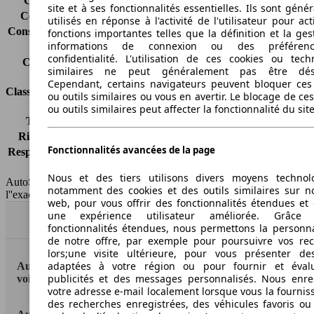
Consommation (ville)
17.6 l/100km
site et à ses fonctionnalités essentielles. Ils sont gén
Consommation (route)
10.0 l/100km
utilisés en réponse à l'activité de l'utilisateur pour ac
Consommation (combinée)*
12.8 l/100km
fonctions importantes telles que la définition et la ges
informations de connexion ou des préféren
Classe d'émissions
Euro 4
confidentialité. L'utilisation de ces cookies ou tech
Capacité du réservoir
95 l
similaires ne peut généralement pas être désa
Cependant, certains navigateurs peuvent bloquer ces
Classes d'assurance
ou outils similaires ou vous en avertir. Le blocage de ce
ou outils similaires peut affecter la fonctionnalité du sit
Tous risques
-
Risques partiels
-
Fonctionnalités avancées de la page
Responsabilité civile
-
HSN/TSN
MMB49x4Rxxxx/n.c.
Nous et des tiers utilisons divers moyens technol
AutoScout24 France SAS décline toute responsabilité concernant
notamment des cookies et des outils similaires sur no
l''exactitude des indications fournies.
web, pour vous offrir des fonctionnalités étendues et 
une expérience utilisateur améliorée. Grâc
Haut
fonctionnalités étendues, nous permettons la personna
de notre offre, par exemple pour poursuivre vos re
lors;une visite ultérieure, pour vous présenter de
adaptées à votre région ou pour fournir et éval
AutoScout24: la plus grande plateforme en ligne de
publicités et des messages personnalisés. Nous enre
voitures en Europe
votre adresse e-mail localement lorsque vous la fournis
des recherches enregistrées, des véhicules favoris ou