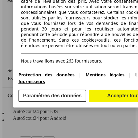
AutoScout24
cadre de l'évaluation des prix. Avec votre consentem
informations basées sur votre utilisation seront transm
concessionnaires que vous contacterez. Certains cookie
A propos d'AutoScout24
sont utilisés par les fournisseurs pour stocker les info
que vous fournissez lors de vos demandes de fina
Conditions d'utilisation
pendant 30 jours et pour les réutiliser automati
pendant cette période pour répondre à de nouvelles 
Informations légales
de financement. Sans ces cookies/outils, ces fonctio
étendues ne peuvent être utilisées en tout ou en partie.
Protection des données
Accessibility Statement
Nous travaillons avec 263 fournisseurs.
Service
|
|
Protection des données
Mentions légales
L
Espace Pro
fournisseurs
Contact
Paramètres des données
Accepter tou
AutoScout24 pour iOS
AutoScout24 pour Android