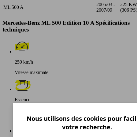
2005/03 -
225 KW
ML 500 A
2007/09
(306 PS
Mercedes-Benz ML 500 Edition 10 A Spécifications
techniques
250 km/h
Vitesse maximale
Essence
Carburant
Nous utilisons des cookies pour facil
votre recherche.