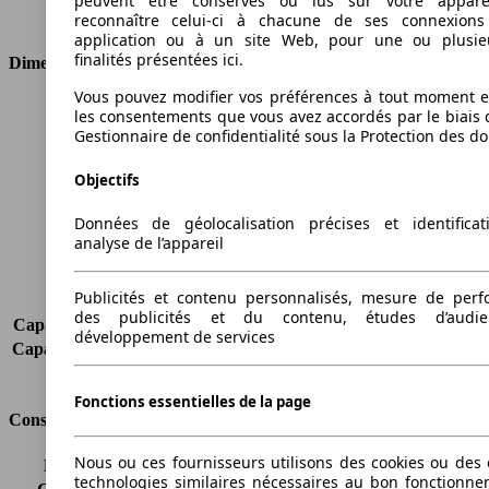
peuvent être conservés ou lus sur votre appare
Type de traction
4 roues permanent
reconnaître celui-ci à chacune de ses connexion
application ou à un site Web, pour une ou plusie
finalités présentées ici.
Dimensions
Vous pouvez modifier vos préférences à tout moment et
Longueur
4788 mm
les consentements que vous avez accordés par le biais 
Hauteur
1739 mm
Gestionnaire de confidentialité sous la Protection des d
Largeur
1911 mm
Objectifs
Empattement
2915 mm
Poids maximum
2830 kg
Données de géolocalisation précises et identifica
Charge maximale
645 kg
analyse de l’appareil
Portes
5
Sièges
5
Publicités et contenu personnalisés, mesure de per
Charge sur toit
-
des publicités et du contenu, études d’audi
Capacité de remorquage (sans freins)
-
développement de services
Capacité de remorquage (avec freins)
3500 kg
Volume du coffre
500 - 2050 l
Fonctions essentielles de la page
Consommation
Nous ou ces fournisseurs utilisons des cookies ou des o
Émissions de CO2*
304 g/km (komb.)
technologies similaires nécessaires au bon fonctionn