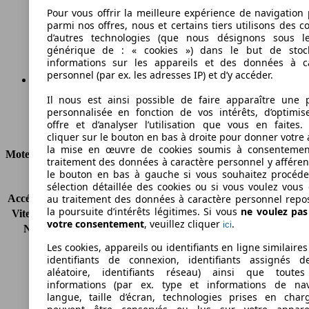
304 g/km
Pour vous offrir la meilleure expérience de navigation 
parmi nos offres, nous et certains tiers utilisons des c
Émissions de CO2 (combinées)*
d’autres technologies (que nous désignons sous l
générique de : « cookies ») dans le but de stoc
informations sur les appareils et des données à c
personnel (par ex. les adresses IP) et d’y accéder.
Il nous est ainsi possible de faire apparaître une p
Ø 12.8 l/100km
personnalisée en fonction de vos intérêts, d’optimis
offre et d’analyser l’utilisation que vous en faites. 
Consommation
cliquer sur le bouton en bas à droite pour donner votre 
la mise en œuvre de cookies soumis à consentemen
Moteur et Puissance
traitement des données à caractère personnel y afféren
le bouton en bas à gauche si vous souhaitez procéd
KW (CH)
285 kW (388 PS)
sélection détaillée des cookies ou si vous voulez vous
Accélération (0-100 km/h)
5.8s
au traitement des données à caractère personnel repo
la poursuite d’intérêts légitimes. Si vous
ne voulez pa
Vitesse maximale (km/h)
250 km/h
votre consentement
, veuillez cliquer
.
ici
Nombre de vitesses
7
Couple
530 nm
Les cookies, appareils ou identifiants en ligne similaires
Cylindrée
5461 ccm
identifiants de connexion, identifiants assignés 
aléatoire, identifiants réseau) ainsi que toutes
Carburant
Essence
informations (par ex. type et informations de nav
Cylindres
8
langue, taille d’écran, technologies prises en charg
Transmission
Boîte automatique