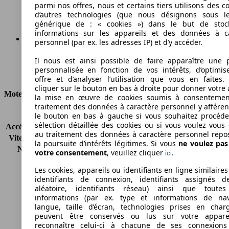
Émissions de CO2 (combinées)*
parmi nos offres, nous et certains tiers utilisons des c
d’autres technologies (que nous désignons sous l
générique de : « cookies ») dans le but de stoc
informations sur les appareils et des données à c
personnel (par ex. les adresses IP) et d’y accéder.
Ø 14.2 l/100km
Il nous est ainsi possible de faire apparaître une p
personnalisée en fonction de vos intérêts, d’optimis
Consommation
offre et d’analyser l’utilisation que vous en faites. 
cliquer sur le bouton en bas à droite pour donner votre 
Moteur et Puissance
la mise en œuvre de cookies soumis à consentemen
traitement des données à caractère personnel y afféren
KW (CH)
463 kW (630 PS)
le bouton en bas à gauche si vous souhaitez procéd
sélection détaillée des cookies ou si vous voulez vous
Accélération (0-100 km/h)
4.2s
au traitement des données à caractère personnel repo
Vitesse maximale (km/h)
250 km/h
la poursuite d’intérêts légitimes. Si vous
ne voulez pa
Nombre de vitesses
7
votre consentement
, veuillez cliquer
.
ici
Couple
1000 nm
Les cookies, appareils ou identifiants en ligne similaires
Cylindrée
5980 ccm
identifiants de connexion, identifiants assignés 
Carburant
Essence
aléatoire, identifiants réseau) ainsi que toutes
Cylindres
12
informations (par ex. type et informations de nav
Transmission
Boîte automatique
langue, taille d’écran, technologies prises en charg
peuvent être conservés ou lus sur votre appare
Type de traction
Propulsion arrière
reconnaître celui-ci à chacune de ses connexion