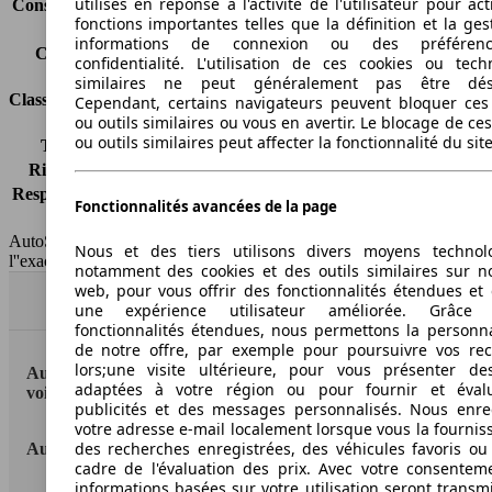
utilisés en réponse à l'activité de l'utilisateur pour ac
Consommation (combinée)*
14.2 l/100km
fonctions importantes telles que la définition et la ges
Classe d'émissions
Euro 6d-TEMP
informations de connexion ou des préféren
Capacité du réservoir
80 l
confidentialité. L'utilisation de ces cookies ou tech
similaires ne peut généralement pas être désa
Classes d'assurance
Cependant, certains navigateurs peuvent bloquer ces
ou outils similaires ou vous en avertir. Le blocage de ce
ou outils similaires peut affecter la fonctionnalité du sit
Tous risques
-
Risques partiels
-
Responsabilité civile
-
Fonctionnalités avancées de la page
HSN/TSN
n.c./n.c.
AutoScout24 France SAS décline toute responsabilité concernant
Nous et des tiers utilisons divers moyens technol
l''exactitude des indications fournies.
notamment des cookies et des outils similaires sur no
web, pour vous offrir des fonctionnalités étendues et 
Haut
une expérience utilisateur améliorée. Grâc
fonctionnalités étendues, nous permettons la personna
de notre offre, par exemple pour poursuivre vos re
lors;une visite ultérieure, pour vous présenter de
AutoScout24: la plus grande plateforme en ligne de
adaptées à votre région ou pour fournir et éval
voitures en Europe
publicités et des messages personnalisés. Nous enre
votre adresse e-mail localement lorsque vous la fournis
des recherches enregistrées, des véhicules favoris ou
AutoScout24
cadre de l'évaluation des prix. Avec votre consentem
informations basées sur votre utilisation seront transm