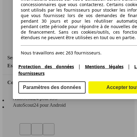
A propos d'AutoScout24
concessionnaires que vous contacterez. Certains cookie
sont utilisés par les fournisseurs pour stocker les info
Conditions d'utilisation
que vous fournissez lors de vos demandes de fina
pendant 30 jours et pour les réutiliser automati
Informations légales
pendant cette période pour répondre à de nouvelles 
de financement. Sans ces cookies/outils, ces fonctio
Protection des données
étendues ne peuvent être utilisées en tout ou en partie.
Accessibility Statement
Nous travaillons avec 263 fournisseurs.
Service
|
|
Espace Pro
Protection des données
Mentions légales
L
fournisseurs
Contact
Paramètres des données
Accepter tou
AutoScout24 pour iOS
AutoScout24 pour Android