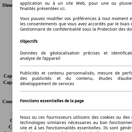
application ou à un site Web, pour une ou plusie
Dimensions
finalités présentées ici.
Longueur
5295 mm
Vous pouvez modifier vos préférences à tout moment et
les consentements que vous avez accordés par le biais 
Hauteur
1499 mm
Gestionnaire de confidentialité sous la Protection des d
Largeur
1905 mm
Empattement
3165 mm
Objectifs
Poids maximum
2750 kg
Charge maximale
500 kg
Données de géolocalisation précises et identifica
Portes
4
analyse de l’appareil
Sièges
5
Charge sur toit
-
Publicités et contenu personnalisés, mesure de per
Capacité de remorquage (sans freins)
-
des publicités et du contenu, études d’audi
Capacité de remorquage (avec freins)
-
développement de services
Volume du coffre
440 l
Fonctions essentielles de la page
Consommation
Émissions de CO2*
325 g/km (komb.)
Nous ou ces fournisseurs utilisons des cookies ou des o
Consommation (ville)
-
technologies similaires nécessaires au bon fonctionn
Consommation (route)
-
site et à ses fonctionnalités essentielles. Ils sont gén