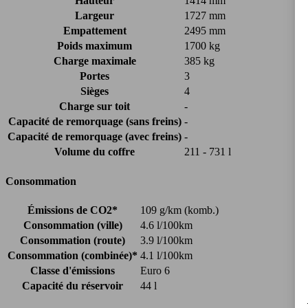
Hauteur
1414 mm
Largeur
1727 mm
Empattement
2495 mm
Poids maximum
1700 kg
Charge maximale
385 kg
Portes
3
Sièges
4
Charge sur toit
-
Capacité de remorquage (sans freins)
-
Capacité de remorquage (avec freins)
-
Volume du coffre
211 - 731 l
Consommation
Émissions de CO2*
109 g/km (komb.)
Consommation (ville)
4.6 l/100km
Consommation (route)
3.9 l/100km
Consommation (combinée)*
4.1 l/100km
Classe d'émissions
Euro 6
Capacité du réservoir
44 l