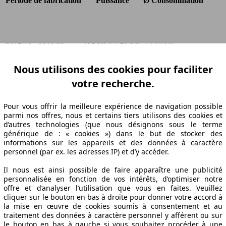
Période de fabrication
Puissance
Ø Consommation
2017/10 - 2018/02
125 KW (170 PS)
4.1 l/100km
2017/10 - 2018/02
125 KW (170 PS)
4.1 l/100km
Nous utilisons des cookies pour faciliter
2017/10 - 2018/02
125 KW (170 PS)
4.1 l/100km
s
2017/10 - 2018/02
125 KW (170 PS)
4.1 l/100km
votre recherche.
2017/10 - 2018/02
125 KW (170 PS)
4.1 l/100km
2017/10 - 2018/02
125 KW (170 PS)
4.1 l/100km
Pour vous offrir la meilleure expérience de navigation possible
2017/10 - 2018/02
125 KW (170 PS)
4.1 l/100km
parmi nos offres, nous et certains tiers utilisons des cookies et
d’autres technologies (que nous désignons sous le terme
générique de : « cookies ») dans le but de stocker des
informations sur les appareils et des données à caractère
personnel (par ex. les adresses IP) et d’y accéder.
Il nous est ainsi possible de faire apparaître une publicité
personnalisée en fonction de vos intérêts, d’optimiser notre
offre et d’analyser l’utilisation que vous en faites. Veuillez
cliquer sur le bouton en bas à droite pour donner votre accord à
la mise en œuvre de cookies soumis à consentement et au
ations techniques
traitement des données à caractère personnel y afférent ou sur
le bouton en bas à gauche si vous souhaitez procéder à une