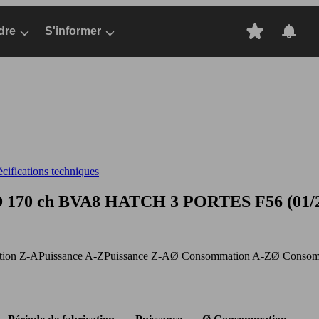
dre
S'informer
cifications techniques
SD 170 ch BVA8
HATCH 3 PORTES F56 (01/201
ation Z-A
Puissance A-Z
Puissance Z-A
Ø Consommation A-Z
Ø Consom