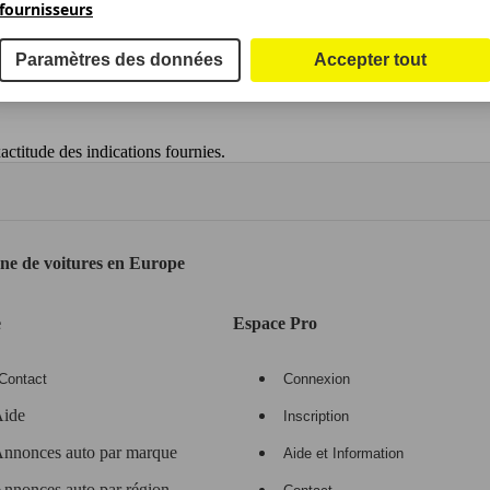
fournisseurs
Paramètres des données
Accepter tout
ctitude des indications fournies.
gne de voitures en Europe
e
Espace Pro
Contact
Connexion
ide
Inscription
nnonces auto par marque
Aide et Information
nnonces auto par région