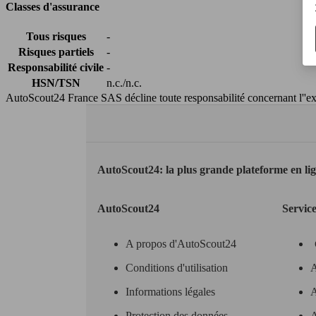
Classes d'assurance
Tous risques
-
Risques partiels
-
Responsabilité civile
-
HSN/TSN
n.c./n.c.
AutoScout24 France SAS décline toute responsabilité concernant l''exa
AutoScout24: la plus grande plateforme en li
AutoScout24
Servic
A propos d'AutoScout24
Conditions d'utilisation
A
Informations légales
A
Protection des données
A