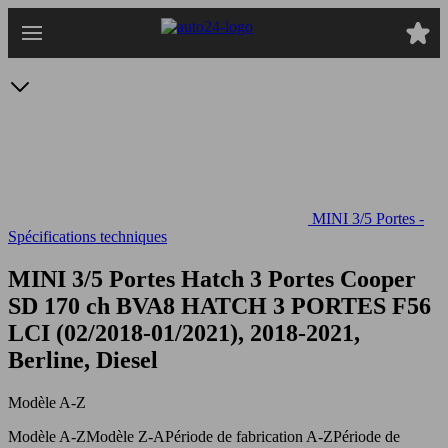
Passer
au
contenu
principal
MINI 3/5 Portes -
Spécifications techniques
MINI 3/5 Portes Hatch 3 Portes Cooper
SD 170 ch BVA8
HATCH 3 PORTES F56
LCI (02/2018-01/2021), 2018-2021,
Berline, Diesel
Modèle A-Z
Modèle A-Z
Modèle Z-A
Période de fabrication A-Z
Période de