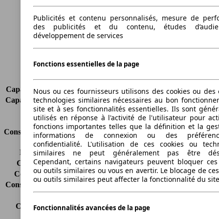
Hauteur
1414 mm
Largeur
1727 mm
Publicités et contenu personnalisés, mesure de per
Empattement
2495 mm
des publicités et du contenu, études d’audi
développement de services
Poids maximum
1700 kg
Charge maximale
385 kg
Portes
3
Fonctions essentielles de la page
Sièges
4
Charge sur toit
-
Capacité de remorquage (sans freins)
-
Nous ou ces fournisseurs utilisons des cookies ou des o
technologies similaires nécessaires au bon fonctionn
Capacité de remorquage (avec freins)
-
site et à ses fonctionnalités essentielles. Ils sont gén
Volume du coffre
211 - 731 l
utilisés en réponse à l'activité de l'utilisateur pour ac
fonctions importantes telles que la définition et la ges
Consommation
informations de connexion ou des préféren
confidentialité. L'utilisation de ces cookies ou tech
Émissions de CO2*
110 g/km (komb.)
similaires ne peut généralement pas être désa
Cependant, certains navigateurs peuvent bloquer ces
Consommation (ville)
4.7 l/100km
ou outils similaires ou vous en avertir. Le blocage de ce
Consommation (route)
3.9 l/100km
ou outils similaires peut affecter la fonctionnalité du sit
Consommation (combinée)*
4.2 l/100km
Classe d'émissions
Euro 6
Capacité du réservoir
44 l
Fonctionnalités avancées de la page