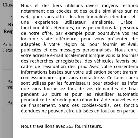
Classes d'assurance
Nous et des tiers utilisons divers moyens technol
notamment des cookies et des outils similaires sur no
web, pour vous offrir des fonctionnalités étendues et 
Tous risques
-
une expérience utilisateur améliorée. Grâc
Risques partiels
-
fonctionnalités étendues, nous permettons la personna
Responsabilité civile
-
de notre offre, par exemple pour poursuivre vos re
HSN/TSN
n.c./XY510
lors;une visite ultérieure, pour vous présenter de
adaptées à votre région ou pour fournir et éval
AutoScout24 France SAS décline toute responsabilité concernant
publicités et des messages personnalisés. Nous enre
l''exactitude des indications fournies.
votre adresse e-mail localement lorsque vous la fournis
des recherches enregistrées, des véhicules favoris ou
Haut
cadre de l'évaluation des prix. Avec votre consentem
informations basées sur votre utilisation seront transm
concessionnaires que vous contacterez. Certains cookie
AutoScout24: la plus grande plateforme en ligne de
sont utilisés par les fournisseurs pour stocker les info
voitures en Europe
que vous fournissez lors de vos demandes de fina
pendant 30 jours et pour les réutiliser automati
pendant cette période pour répondre à de nouvelles 
AutoScout24
de financement. Sans ces cookies/outils, ces fonctio
étendues ne peuvent être utilisées en tout ou en partie.
A propos d'AutoScout24
Nous travaillons avec 263 fournisseurs.
Conditions d'utilisation
Informations légales