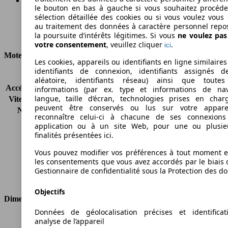
le bouton en bas à gauche si vous souhaitez procéd
sélection détaillée des cookies ou si vous voulez vous
Ø 4.2 l/100km
au traitement des données à caractère personnel repo
Consommation
la poursuite d’intérêts légitimes. Si vous
ne voulez pa
votre consentement
, veuillez cliquer
.
ici
Moteur et Puissance
Les cookies, appareils ou identifiants en ligne similaires
identifiants de connexion, identifiants assignés 
KW (CH)
125 kW (170 PS)
aléatoire, identifiants réseau) ainsi que toutes
Accélération (0-100 km/h)
7.2s
informations (par ex. type et informations de nav
langue, taille d’écran, technologies prises en charg
Vitesse maximale (km/h)
225 km/h
peuvent être conservés ou lus sur votre appare
Nombre de vitesses
8
reconnaître celui-ci à chacune de ses connexion
Couple
360 nm
application ou à un site Web, pour une ou plusie
Cylindrée
1995 ccm
finalités présentées ici.
Carburant
Diesel
Vous pouvez modifier vos préférences à tout moment et
Cylindres
4
les consentements que vous avez accordés par le biais 
Transmission
Boîte automatique
Gestionnaire de confidentialité sous la Protection des d
Type de traction
Traction avant
Objectifs
Dimensions
Données de géolocalisation précises et identifica
Longueur
3850 mm
analyse de l’appareil