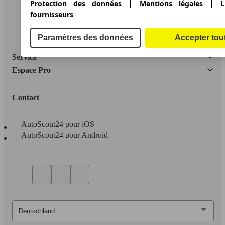
|
|
Protection des données
Mentions légales
L
fournisseurs
Protection des données
Accessibility Statement
Paramètres des données
Accepter tou
Service
Espace Pro
Contact
AutoScout24 pour iOS
AutoScout24 pour Android