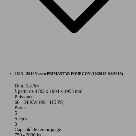
Autres
2013 - 2016
Nissan
PRIMASTAR FOURGON (10/2013-04/2016)
Diesel
Dim. (L/l/h):
à partir de 4782 x 1904 x 1955 mm
Puissance:
Model Version
66 - 84 KW (90 - 115 PS)
Portes:
5
Sièges:
Leistung
Ver
3
Capacité de remorquage:
750 - 2000 kg