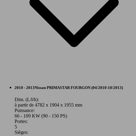
Primastar Avantour L1H1 2t7 2.0 dCi 115 FAP
84 KW
Ø 6.
Euro 5
(115 PS)
l/10
66 KW
Ø 7.
Primastar Avantour L1H1 2t7 2.0 dCi 90
(90 PS)
l/10
Autres
2010 - 2013
Nissan
PRIMASTAR FOURGON (04/2010-10/2013)
Diesel
Dim. (L/l/h):
à partir de 4782 x 1904 x 1955 mm
Puissance:
Model Version
66 - 109 KW (90 - 150 PS)
66 KW
Ø 7.
Primastar Avantour L1H1 2t7 2.0 dCi 90 FAP
Portes:
(90 PS)
l/10
5
Sièges:
Leistung
Ver