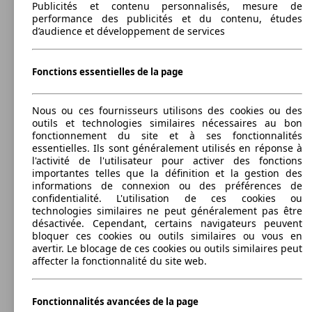
Publicités et contenu personnalisés, mesure de
performance des publicités et du contenu, études
d’audience et développement de services
66 KW
Ø 7.
Primastar Combi L1H1 2t7 2.0 dCi 90 FAP
(90 PS)
l/10
84 KW
Ø 0.
PRIMASTAR L1H1 2t7 2.0 dCi 115 FAP
(115 PS)
l/10
Fonctions essentielles de la page
Nous ou ces fournisseurs utilisons des cookies ou des
outils et technologies similaires nécessaires au bon
fonctionnement du site et à ses fonctionnalités
Primastar Combi L1H1 2t7 2.0 dCi 90 FAP
66 KW
Ø 6.
essentielles. Ils sont généralement utilisés en réponse à
Euro 5
(90 PS)
l/10
l'activité de l'utilisateur pour activer des fonctions
PRIMASTAR L1H1 2t7 2.0 dCi 115 FAP
84 KW
Ø 7.
importantes telles que la définition et la gestion des
EURO5
(115 PS)
l/10
Autres
2006 - 2010
Nissan
PRIMASTAR COMBI (09/2006-07/2010)
informations de connexion ou des préférences de
confidentialité. L'utilisation de ces cookies ou
Diesel
Dim. (L/l/h):
technologies similaires ne peut généralement pas être
à partir de 4782 x 1904 x 1942 mm
désactivée. Cependant, certains navigateurs peuvent
Puissance:
bloquer ces cookies ou outils similaires ou vous en
Model Version
66 - 110 KW (90 - 150 PS)
avertir. Le blocage de ces cookies ou outils similaires peut
107 KW
Ø 8.
Portes:
affecter la fonctionnalité du site web.
Primastar Combi L1H1 2t7 2.5 dCi 150
(146 PS)
l/10
5
66 KW
Ø 7.
PRIMASTAR L1H1 2t7 2.0 dCi 90
Sièges:
(90 PS)
l/10
Leistung
Ver
9
Fonctionnalités avancées de la page
Coffre: