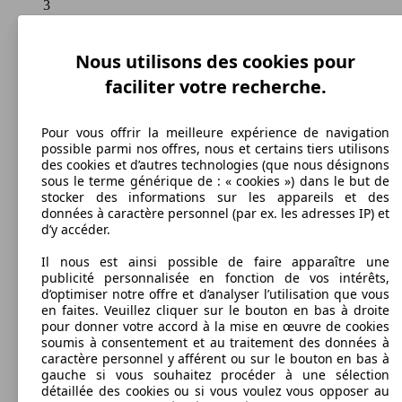
3
Capacité de remorquage:
750 - 2000 kg
Afficher les variantes
Nous utilisons des cookies pour
faciliter votre recherche.
Primastar Avantour L1H1 2t7 2.0 dCi 90 FAP
66 KW
Ø 7.
Euro 5
(90 PS)
l/10
Pour vous offrir la meilleure expérience de navigation
84 KW
Ø 7.
possible parmi nos offres, nous et certains tiers utilisons
Primastar Combi L1H1 2t7 2.0 dCi 115
(115 PS)
l/10
des cookies et d’autres technologies (que nous désignons
sous le terme générique de : « cookies ») dans le but de
stocker des informations sur les appareils et des
données à caractère personnel (par ex. les adresses IP) et
107 KW
Ø 8.
d’y accéder.
Primastar Avantour L1H1 2t7 2.5 dCi 150
(146 PS)
l/10
Il nous est ainsi possible de faire apparaître une
publicité personnalisée en fonction de vos intérêts,
Primastar Combi L1H1 2t7 2.0 dCi 115
84 KW
Ø 7.
d’optimiser notre offre et d’analyser l’utilisation que vous
Ecoleader
(115 PS)
l/10
en faites. Veuillez cliquer sur le bouton en bas à droite
pour donner votre accord à la mise en œuvre de cookies
soumis à consentement et au traitement des données à
caractère personnel y afférent ou sur le bouton en bas à
107 KW
Ø 8.
gauche si vous souhaitez procéder à une sélection
Primastar Avantour L1H1 2t7 2.5 dCi 150 FAP
(146 PS)
l/10
détaillée des cookies ou si vous voulez vous opposer au