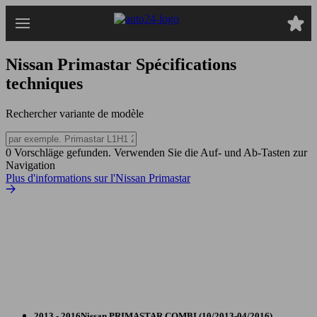
Passer
au
contenu
principal
Nissan Primastar
Spécifications
techniques
Rechercher variante de modèle
0 Vorschläge gefunden. Verwenden Sie die Auf- und Ab-Tasten zur
Navigation
Plus d'informations sur l'Nissan Primastar
2013 - 2016
Nissan
PRIMASTAR COMBI (10/2013-04/2016)