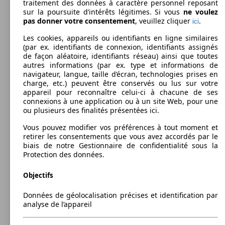
traitement des données à caractère personnel reposant
sur la poursuite d’intérêts légitimes. Si vous
ne voulez
84 KW
Ø 7.
Primastar Combi L1H1 2t7 2.0 dCi 115 FAP
pas donner votre consentement
, veuillez cliquer
.
(115 PS)
l/10
ici
Utilitaire
2006 - 2010
Nissan
PRIMASTAR AVANTOUR (09/2006-07/2010)
Les cookies, appareils ou identifiants en ligne similaires
Diesel
Dim. (L/l/h):
(par ex. identifiants de connexion, identifiants assignés
à partir de 4782 x 1904 x 1947 mm
de façon aléatoire, identifiants réseau) ainsi que toutes
Puissance:
autres informations (par ex. type et informations de
Model Version
84 - 110 KW (115 - 150 PS)
navigateur, langue, taille d’écran, technologies prises en
Portes:
charge, etc.) peuvent être conservés ou lus sur votre
5
Primastar Combi L1H1 2t7 2.0 dCi 115 FAP
84 KW
Ø 6.
appareil pour reconnaître celui-ci à chacune de ses
Sièges:
Euro 5
(115 PS)
l/10
connexions à une application ou à un site Web, pour une
Leistung
Ver
8 - 9
ou plusieurs des finalités présentées ici.
Capacité de remorquage:
650 - 2000 kg
Vous pouvez modifier vos préférences à tout moment et
Afficher les variantes
retirer les consentements que vous avez accordés par le
biais de notre Gestionnaire de confidentialité sous la
Protection des données.
66 KW
Ø 7.
Objectifs
Primastar Combi L1H1 2t7 2.0 dCi 90
(90 PS)
l/10
84 KW
Ø 7.
PRIMASTAR L1H1 2t7 2.0 dCi 115
(115 PS)
l/10
Données de géolocalisation précises et identification par
analyse de l’appareil