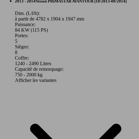
Utilitaire
2013 - 2014
Nissan
PRIMASTAR AVANTOUR (10/2013-08/2014)
Diesel
Dim. (L/l/h):
à partir de 4782 x 1904 x 1947 mm
Puissance:
Model Version
84 KW (115 PS)
Portes:
5
66 KW
Ø 6.
Primastar Combi L2H1 2t9 2.0 dCi 90 FAP
Sièges:
(90 PS)
l/10
Leistung
Ver
8
Coffre:
1240 - 2490 Litres
Capacité de remorquage:
750 - 2000 kg
Afficher les variantes
84 KW
Ø 7.
PRIMASTAR L1H1 2t7 2.0 dCi 115 FAP
(115 PS)
l/10