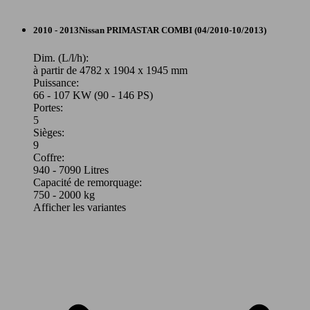
Autres
2010 - 2013
Nissan
PRIMASTAR COMBI (04/2010-10/2013)
Diesel
Dim. (L/l/h):
à partir de 4782 x 1904 x 1945 mm
Puissance:
Model Version
66 - 107 KW (90 - 146 PS)
Portes:
5
Sièges:
Leistung
Ver
9
Coffre:
940 - 7090 Litres
Capacité de remorquage:
750 - 2000 kg
Afficher les variantes
84 KW
Ø 7.
Primastar Avantour L1H1 2t7 2.0 dCi 115
(115 PS)
l/10