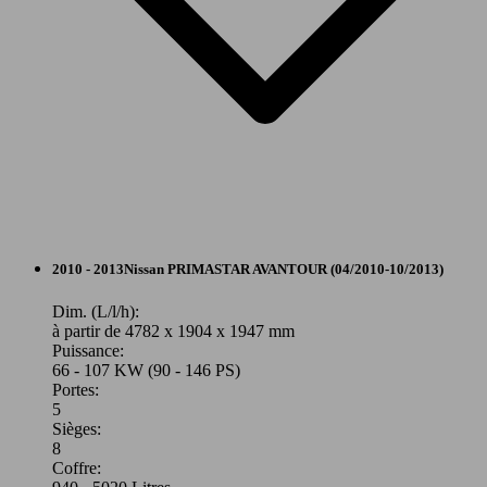
66 KW
Ø 7.
PRIMASTAR L1H1 2t7 2.0 dCi 90 FAP
(90 PS)
l/10
84 KW
Ø 7.
PRIMASTAR L1H1 2t9 2.0 dCi 115 FAP
(115 PS)
l/10
Autres
2010 - 2013
Nissan
PRIMASTAR AVANTOUR (04/2010-10/2013)
Diesel
Dim. (L/l/h):
à partir de 4782 x 1904 x 1947 mm
Puissance:
Model Version
66 - 107 KW (90 - 146 PS)
66 KW
Ø 7.
PRIMASTAR L1H1 2t9 2.0 dCi 90 FAP
Portes:
(90 PS)
l/10
5
Sièges:
Leistung
Ver
8
Coffre: