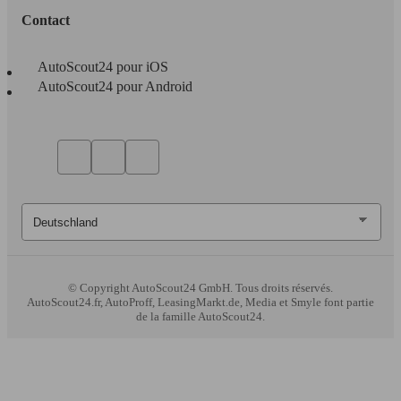
Contact
AutoScout24 pour iOS
AutoScout24 pour Android
66 KW
Ø 4.
207 1.6 HDi 16v 90ch
(90 PS)
l/10
66 KW
Ø 4.
207 AFFAIRE 1.6 HDI 90
(90 PS)
l/10
Essence
Model Version
66 KW
Ø 4.
207 AFFAIRE 1.6 HDI 90 BLUE LION
(90 PS)
l/10
© Copyright
AutoScout24 GmbH. Tous droits réservés.
Leistung
Ver
AutoScout24.fr, AutoProff, LeasingMarkt.de, Media et Smyle font partie
de la famille AutoScout24.
Essence
Model Version