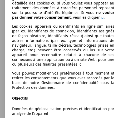
détaillée des cookies ou si vous voulez vous opposer au
traitement des données à caractère personnel reposant
sur la poursuite d’intérêts légitimes. Si vous
ne voulez
pas donner votre consentement
, veuillez cliquer
.
ici
Les cookies, appareils ou identifiants en ligne similaires
(par ex. identifiants de connexion, identifiants assignés
50 KW
Ø 4.
207 1.4 HDi 70ch BLUE LION
de façon aléatoire, identifiants réseau) ainsi que toutes
(70 PS)
l/10
80 KW
Ø 4.
207 SW 1.6 HDi 110ch FAP BLUE LION
autres informations (par ex. type et informations de
(110 PS)
l/10
navigateur, langue, taille d’écran, technologies prises en
charge, etc.) peuvent être conservés ou lus sur votre
appareil pour reconnaître celui-ci à chacune de ses
connexions à une application ou à un site Web, pour une
ou plusieurs des finalités présentées ici.
Vous pouvez modifier vos préférences à tout moment et
50 KW
Ø 4.
207 1.4 HDi 70ch FAP
retirer les consentements que vous avez accordés par le
(70 PS)
l/10
Berline
82 KW
Ø 4.
2009 - 2012
Peugeot
207 AUTO-ECOLE (06/2009-07/2012)
207 SW 1.6 HDi 112ch FAP
biais de notre Gestionnaire de confidentialité sous la
(112 PS)
l/10
Protection des données.
Diesel
Dim. (L/l/h):
à partir de 4045 x 1720 x 1470 mm
Objectifs
Puissance:
Model Version
50 - 68 KW (70 - 92 PS)
Données de géolocalisation précises et identification par
Portes:
analyse de l’appareil
5
80 KW
Ø 4.
207 1.6 HDi 110ch FAP BLUE LION