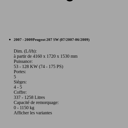
115 KW
Ø 6.
207 1.6 THP 156ch
(156 PS)
l/10
Cabriolet
2007 - 2009
Peugeot
207 SW (07/2007-06/2009)
128 KW
Ø 7.
Essence
Dim. (L/l/h):
207 1.6 THP 175ch
(175 PS)
l/10
à partir de 4160 x 1720 x 1530 mm
Puissance:
Model Version
53 - 128 KW (74 - 175 PS)
Portes:
5
Sièges:
Leistung
Ver
4 - 5
Coffre:
88 KW
Ø 6.
207 1.6 VTi 120ch
337 - 1258 Litres
(120 PS)
l/10
Capacité de remorquage:
0 - 1150 kg
Afficher les variantes