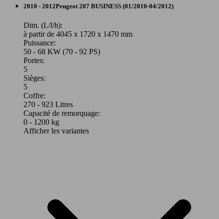
Break
2010 - 2012
Peugeot
207 BUSINESS (01/2010-04/2012)
54 KW
Ø 6.
207+ 1.4e 75ch
(75 PS)
l/10
Diesel
Dim. (L/l/h):
à partir de 4045 x 1720 x 1470 mm
Puissance:
Model Version
50 - 68 KW (70 - 92 PS)
Portes:
5
Sièges:
Leistung
Ver
5
Coffre:
270 - 923 Litres
Capacité de remorquage:
0 - 1200 kg
Afficher les variantes
66 KW
Ø 4.
207 SW 1.6 HDi 90ch BLUE LION
(90 PS)
l/10