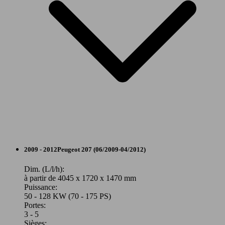
80 - 82
Ø 4.
207 CC 1.6 HDi 110ch FAP BLUE LION
KW (110
l/10
PS)
82 KW
Ø 0.
207 CC 1.6 HDi 112ch FAP
(112 PS)
l/10
Break
2009 - 2012
Peugeot
207 (06/2009-04/2012)
Essence
Dim. (L/l/h):
à partir de 4045 x 1720 x 1470 mm
Puissance:
Model Version
50 - 128 KW (70 - 175 PS)
82 KW
Ø 4.
207 CC 1.6 HDi 112ch FAP BLUE LION
Portes:
(112 PS)
l/10
3 - 5
Sièges: