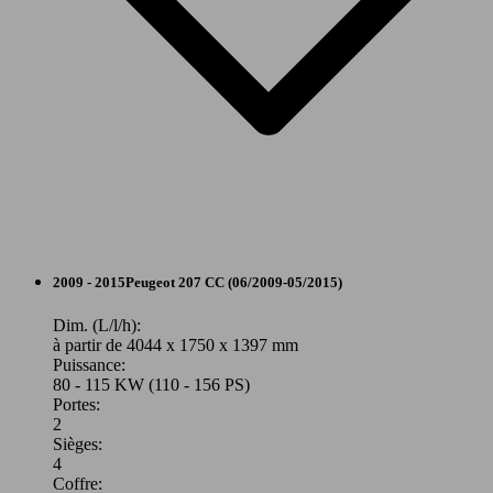
68 KW
Ø 4.
207 SW 1.6 HDi 92ch FAP
(92 PS)
l/10
Berline
2009 - 2015
Peugeot
207 CC (06/2009-05/2015)
Diesel
Dim. (L/l/h):
à partir de 4044 x 1750 x 1397 mm
Puissance:
Model Version
80 - 115 KW (110 - 156 PS)
Portes:
2
Sièges:
Leistung
Ver
4
Coffre: