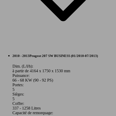
Berline
2010 - 2013
Peugeot
207 SW BUSINESS (01/2010-07/2013)
Diesel
Dim. (L/l/h):
à partir de 4164 x 1750 x 1530 mm
Puissance:
Model Version
66 - 68 KW (90 - 92 PS)
Portes:
5
Sièges:
Leistung
Ver
5
Coffre:
337 - 1258 Litres
Capacité de remorquage: