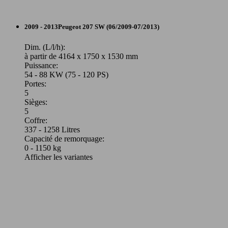
207 1.6 HDi 90ch BLUE LION
(90 PS)
l/10
Cabriolet
2009 - 2013
Peugeot
207 SW (06/2009-07/2013)
Diesel
Dim. (L/l/h):
à partir de 4164 x 1750 x 1530 mm
Puissance:
Model Version
54 - 88 KW (75 - 120 PS)
66 KW
Ø 3.
207 1.6 HDi 90ch FAP BLUE LION
Portes:
(90 PS)
l/10
5
Sièges:
Leistung
Ver
5
Coffre:
337 - 1258 Litres
Capacité de remorquage:
0 - 1150 kg
Afficher les variantes
68 KW
Ø 4.
207 1.6 HDi 92ch FAP
(92 PS)
l/10
82 KW
Ø 4.
207 CC 1.6 HDi 110ch FAP
(110 PS)
l/10