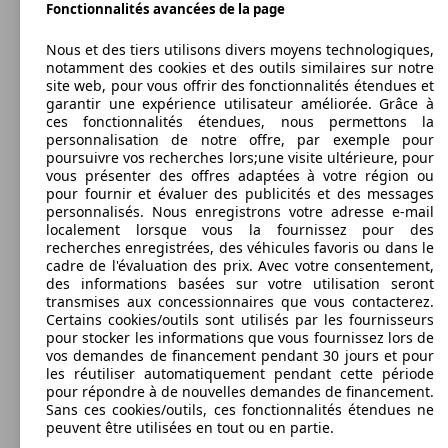
Fonctionnalités avancées de la page
66 KW
Ø 3.
207 1.6 HDi 90ch FAP 99g BLUE LION
(90 PS)
l/10
66 KW
Ø 4.
207 AFFAIRE 1.6 HDI 90 BLUE LION
Nous et des tiers utilisons divers moyens technologiques,
(90 PS)
l/10
notamment des cookies et des outils similaires sur notre
site web, pour vous offrir des fonctionnalités étendues et
Berline
2009 - 2011
Peugeot
207 SW AUTO-ECOLE (06/2009-02/2011)
garantir une expérience utilisateur améliorée. Grâce à
ces fonctionnalités étendues, nous permettons la
Diesel
Dim. (L/l/h):
personnalisation de notre offre, par exemple pour
à partir de 4164 x 1750 x 1530 mm
poursuivre vos recherches lors;une visite ultérieure, pour
68 KW
Ø 0.
Puissance:
vous présenter des offres adaptées à votre région ou
Model Version
207 1.6 HDi 92ch FAP
(92 PS)
l/10
66 - 68 KW (90 - 92 PS)
pour fournir et évaluer des publicités et des messages
68 KW
Ø 4.
207 AFFAIRE 1.6 HDI 92 FAP
Portes:
personnalisés. Nous enregistrons votre adresse e-mail
(92 PS)
l/10
5
localement lorsque vous la fournissez pour des
Sièges:
recherches enregistrées, des véhicules favoris ou dans le
Leistung
Ver
5
cadre de l'évaluation des prix. Avec votre consentement,
Coffre:
des informations basées sur votre utilisation seront
337 - 1258 Litres
transmises aux concessionnaires que vous contacterez.
Capacité de remorquage:
Certains cookies/outils sont utilisés par les fournisseurs
68 KW
Ø 3.
0 - 1150 kg
pour stocker les informations que vous fournissez lors de
207 1.6 HDi 92ch FAP 98g BLUE LION
(92 PS)
l/10
Afficher les variantes
vos demandes de financement pendant 30 jours et pour
les réutiliser automatiquement pendant cette période
pour répondre à de nouvelles demandes de financement.
Sans ces cookies/outils, ces fonctionnalités étendues ne
50 KW
Ø 4.
207 Auto-école 1.4 HDi 70ch BLUE LION
peuvent être utilisées en tout ou en partie.
(70 PS)
l/10