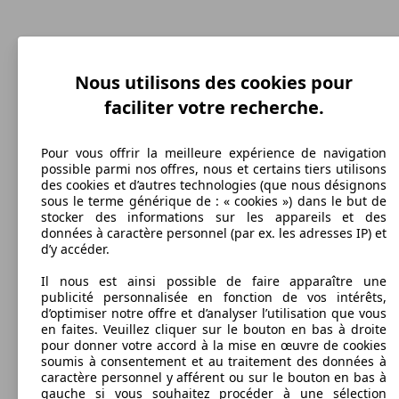
88 KW
Ø 6.
207 SW 1.6 VTi 120ch
(120 PS)
l/10
115 KW
Ø 7.
207 CC 1.6 THP 155ch
(155 PS)
l/10
Nous utilisons des cookies pour
Berline
2009 - 2012
Peugeot
207 AFFAIRE (06/2009-04/2012)
faciliter votre recherche.
Diesel
Dim. (L/l/h):
à partir de 4040 x 1750 x 1472 mm
Diesel
Puissance:
Pour vous offrir la meilleure expérience de navigation
Model Version
50 - 68 KW (70 - 92 PS)
possible parmi nos offres, nous et certains tiers utilisons
Model Version
Portes:
des cookies et d’autres technologies (que nous désignons
115 KW
Ø 7.
207 CC 1.6 THP 156ch
3
sous le terme générique de : « cookies ») dans le but de
(156 PS)
l/10
Sièges:
stocker des informations sur les appareils et des
Leistung
Ver
2
données à caractère personnel (par ex. les adresses IP) et
Leistung
Ver
Capacité de remorquage:
d’y accéder.
600 - 1150 kg
Afficher les variantes
Il nous est ainsi possible de faire apparaître une
publicité personnalisée en fonction de vos intérêts,
d’optimiser notre offre et d’analyser l’utilisation que vous
en faites. Veuillez cliquer sur le bouton en bas à droite
88 KW
Ø 6.
207 CC 1.6 VTi 120ch
pour donner votre accord à la mise en œuvre de cookies
(120 PS)
l/10
soumis à consentement et au traitement des données à
50 KW
Ø 4.
207 1.4 HDi 70ch
caractère personnel y afférent ou sur le bouton en bas à
(70 PS)
l/10
82 KW
Ø 4.
207 SW 1.6 HDi 110ch FAP
gauche si vous souhaitez procéder à une sélection
(110 PS)
l/10