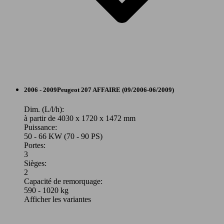
128 KW
Ø 7.
207 SW 1.6 16V THP 175ch
(175 PS)
l/10
80 KW
Ø 5.
207 CC 1.6 HDi 16v FAP
(110 PS)
l/10
Berline
2006 - 2009
Peugeot
207 AFFAIRE (09/2006-06/2009)
Diesel
Dim. (L/l/h):
à partir de 4030 x 1720 x 1472 mm
Puissance:
Model Version
50 - 66 KW (70 - 90 PS)
88 KW
Ø 6.
207 SW 1.6 VTi 16V 120ch
Portes:
(120 PS)
l/10
3
Sièges:
Leistung
Ver
2
Capacité de remorquage:
590 - 1020 kg
Diesel
Afficher les variantes
Model Version