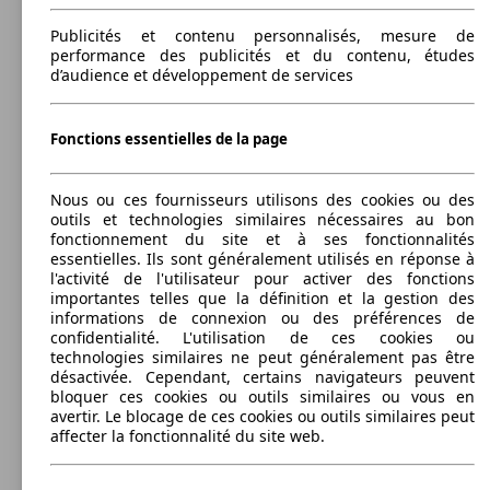
Sièges:
(110 PS)
l/10
66 KW
Ø 4.
Leistung
Ver
207 SW 1.6 HDi 90ch BLUE LION
5
(90 PS)
l/10
Publicités et contenu personnalisés, mesure de
Coffre:
performance des publicités et du contenu, études
270 - 923 Litres
d’audience et développement de services
Capacité de remorquage:
0 - 1200 kg
Afficher les variantes
Fonctions essentielles de la page
82 KW
Ø 0.
207 1.6 HDi 112ch FAP
(112 PS)
l/10
68 KW
Ø 4.
50 KW
Ø 4.
207 SW 1.6 HDi 92ch FAP
207 AFFAIRE 1.4 HDI 70 BLUE LION
Nous ou ces fournisseurs utilisons des cookies ou des
(92 PS)
l/10
(70 PS)
l/10
outils et technologies similaires nécessaires au bon
fonctionnement du site et à ses fonctionnalités
essentielles. Ils sont généralement utilisés en réponse à
l'activité de l'utilisateur pour activer des fonctions
importantes telles que la définition et la gestion des
informations de connexion ou des préférences de
66 KW
Ø 4.
confidentialité. L'utilisation de ces cookies ou
207 1.6 HDi 90ch BLUE LION
(90 PS)
l/10
68 KW
Ø 0.
technologies similaires ne peut généralement pas être
50 KW
Ø 4.
207 SW 1.6 HDi 92ch FAP BLUE LION
207 AFFAIRE 1.4 HDI 70 FAP
(92 PS)
l/10
désactivée. Cependant, certains navigateurs peuvent
(70 PS)
l/10
bloquer ces cookies ou outils similaires ou vous en
avertir. Le blocage de ces cookies ou outils similaires peut
affecter la fonctionnalité du site web.