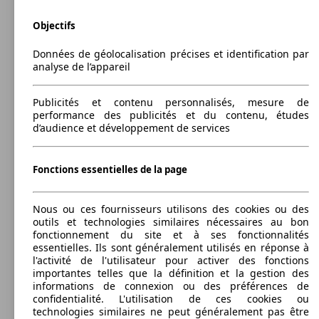
Objectifs
Données de géolocalisation précises et identification par
analyse de l’appareil
257 KW
Ø 7.
718 Boxster 2.5i S 350 ch
(350 PS)
l/10
Publicités et contenu personnalisés, mesure de
Cabriolet
2009 - 2013
Porsche
BOXSTER SPYDER (12/2009-04/2013)
performance des publicités et du contenu, études
d’audience et développement de services
Essence
Dim. (L/l/h):
à partir de 4329 x 1801 x 1231 mm
Puissance:
Model Version
Fonctions essentielles de la page
235 KW (320 PS)
294 KW
Portes:
718 Boxster 4.0 400 ch
(400 PS)
2
Nous ou ces fournisseurs utilisons des cookies ou des
Sièges:
Leistung
Ver
outils et technologies similaires nécessaires au bon
2
fonctionnement du site et à ses fonctionnalités
Coffre:
essentielles. Ils sont généralement utilisés en réponse à
130 - 150 Litres
l'activité de l'utilisateur pour activer des fonctions
Afficher les variantes
importantes telles que la définition et la gestion des
informations de connexion ou des préférences de
294 KW
confidentialité. L'utilisation de ces cookies ou
718 Boxster 4.0 400 ch PDK
(400 PS)
technologies similaires ne peut généralement pas être