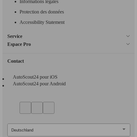
(240 PS)
Informations légales
l/10
Protection des données
Accessibility Statement
Service
Ø 9.
180 KW
Espace Pro
Boxster 2.7i 245 ch
10.1
(245 PS)
l/10
Contact
AutoScout24 pour iOS
AutoScout24 pour Android
188 KW
Ø 9.
Boxster 2.9i 255 ch
(255 PS)
l/10