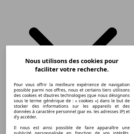
220 KW
Ø 0.
718 Boxster 2.0i 300 ch
(300 PS)
l/10
Nous utilisons des cookies pour
220 KW
718 Boxster 2.0i 300 ch PDK
(300 PS)
faciliter votre recherche.
Pour vous offrir la meilleure expérience de navigation
possible parmi nos offres, nous et certains tiers utilisons
des cookies et d’autres technologies (que nous désignons
sous le terme générique de : « cookies ») dans le but de
stocker des informations sur les appareils et des
257 KW
données à caractère personnel (par ex. les adresses IP) et
718 Boxster 2.5i 350 ch
(350 PS)
Cabriolet
2012 - 2017
Porsche
BOXSTER (01/2012-01/2017)
d’y accéder.
Il nous est ainsi possible de faire apparaître une
Essence
Dim. (L/l/h):
publicité personnalisée en fonction de vos intérêts,
à partir de 4374 x 1801 x 1273 mm