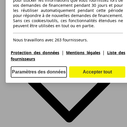
pour stocker les informations que vous fournissez lors de
176 - 235 KW (240 - 320 PS)
718 Boxster S 2.5i 350 ch
(350 PS)
vos demandes de financement pendant 30 jours et pour
Portes:
les réutiliser automatiquement pendant cette période
2
pour répondre à de nouvelles demandes de financement.
Sièges:
Leistung
Ver
Sans ces cookies/outils, ces fonctionnalités étendues ne
2
peuvent être utilisées en tout ou en partie.
Coffre:
130 - 150 Litres
Afficher les variantes
Nous travaillons avec 263 fournisseurs.
257 KW
718 Boxster S 2.5i 350 ch PDK
(350 PS)
|
|
Protection des données
Mentions légales
Liste des
fournisseurs
235 KW
Ø 9.
Boxster Spyder 3.4i S 320 ch
(320 PS)
l/10
Paramètres des données
Accepter tout
220 KW
718 Boxster T 2.0i 300 ch
(300 PS)