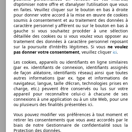
d’optimiser notre offre et d’analyser l’utilisation que vous
Puissance:
Model Version
en faites. Veuillez cliquer sur le bouton en bas à droite
195 - 243 KW (265 - 330 PS)
pour donner votre accord à la mise en œuvre de cookies
Portes:
soumis à consentement et au traitement des données à
2
257 KW
718 Boxster 2.5i 350 ch PDK
caractère personnel y afférent ou sur le bouton en bas à
Sièges:
(350 PS)
Leistung
Ver
gauche si vous souhaitez procéder à une sélection
2
détaillée des cookies ou si vous voulez vous opposer au
Coffre:
traitement des données à caractère personnel reposant
130 - 280 Litres
sur la poursuite d’intérêts légitimes. Si vous
ne voulez
Afficher les variantes
pas donner votre consentement
, veuillez cliquer
.
ici
Les cookies, appareils ou identifiants en ligne similaires
(par ex. identifiants de connexion, identifiants assignés
269 KW
Ø 8.
718 Boxster 2.5i GTS 365 ch
de façon aléatoire, identifiants réseau) ainsi que toutes
(366 PS)
l/10
276 KW
Ø 9.
autres informations (par ex. type et informations de
Boxster Spyder 3.8i 375 ch
(375 PS)
l/10
navigateur, langue, taille d’écran, technologies prises en
charge, etc.) peuvent être conservés ou lus sur votre
appareil pour reconnaître celui-ci à chacune de ses
connexions à une application ou à un site Web, pour une
ou plusieurs des finalités présentées ici.
Vous pouvez modifier vos préférences à tout moment et
269 KW
718 Boxster 2.5i GTS 365 ch PDK
retirer les consentements que vous avez accordés par le
(366 PS)
biais de notre Gestionnaire de confidentialité sous la
Protection des données.