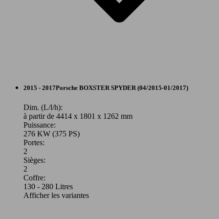
Cabriolet
2015 - 2017
Porsche
BOXSTER SPYDER (04/2015-01/2017)
Essence
Dim. (L/l/h):
à partir de 4414 x 1801 x 1262 mm
Puissance:
Model Version
276 KW (375 PS)
Portes:
2
Sièges:
Leistung
Ver
2
Coffre:
130 - 280 Litres
Afficher les variantes