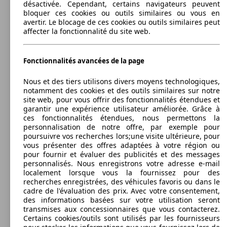
désactivée. Cependant, certains navigateurs peuvent
195 KW
Ø 7.
bloquer ces cookies ou outils similaires ou vous en
Boxster 2.7i 265 ch
(265 PS)
l/10
avertir. Le blocage de ces cookies ou outils similaires peut
affecter la fonctionnalité du site web.
Fonctionnalités avancées de la page
294 KW
718 Boxster GTS 4.0 400 ch
(400 PS)
Nous et des tiers utilisons divers moyens technologiques,
243 KW
Ø 8.
notamment des cookies et des outils similaires sur notre
Boxster 3.4i GTS 330 ch
(330 PS)
l/10
site web, pour vous offrir des fonctionnalités étendues et
garantir une expérience utilisateur améliorée. Grâce à
ces fonctionnalités étendues, nous permettons la
personnalisation de notre offre, par exemple pour
poursuivre vos recherches lors;une visite ultérieure, pour
294 KW
vous présenter des offres adaptées à votre région ou
718 Boxster GTS 4.0 400 ch PDK
(400 PS)
pour fournir et évaluer des publicités et des messages
personnalisés. Nous enregistrons votre adresse e-mail
232 KW
Ø 8.
localement lorsque vous la fournissez pour des
Boxster 3.4i S 315 ch
(315 PS)
l/10
Cabriolet
recherches enregistrées, des véhicules favoris ou dans le
2004 - 2012
Porsche
BOXSTER (09/2004-01/2012)
cadre de l'évaluation des prix. Avec votre consentement,
des informations basées sur votre utilisation seront
Essence
Dim. (L/l/h):
transmises aux concessionnaires que vous contacterez.
à partir de 4329 x 1801 x 1292 mm
Certains cookies/outils sont utilisés par les fournisseurs
Puissance:
Model Version
257 KW