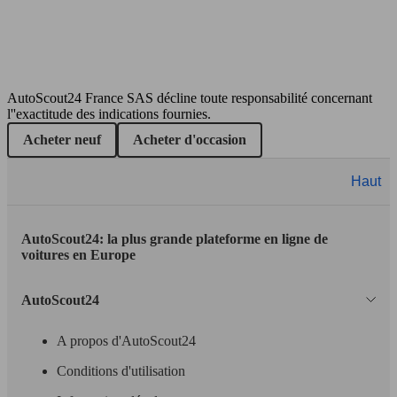
220 KW
718 Boxster T 2.0i 300 ch PDK
(300 PS)
AutoScout24 France SAS décline toute responsabilité concernant
Cabriolet
5 afficher plus de variantes
l''exactitude des indications fournies.
Essence
Acheter neuf
Acheter d'occasion
Model Version
Haut
AutoScout24: la plus grande plateforme en ligne de
Leistung
Ver
voitures en Europe
AutoScout24
A propos d'AutoScout24
Conditions d'utilisation
Ø 9.
176 KW
Boxster 2.7i
10.5