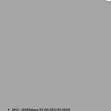
SUV/4x4/Pick-Up
2012 - 2018
Subaru
XV (01/2012-01/2018)