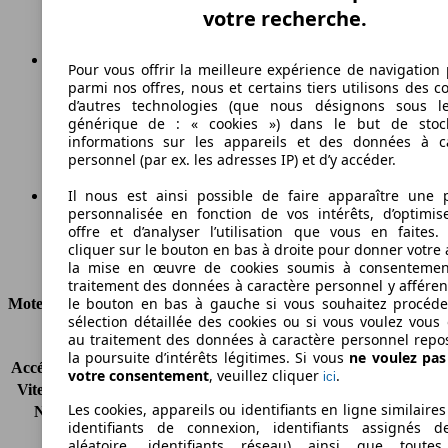
votre recherche.
Pour vous offrir la meilleure expérience de navigation 
parmi nos offres, nous et certains tiers utilisons des c
136 g/km
d’autres technologies (que nous désignons sous l
générique de : « cookies ») dans le but de stoc
Émissions de CO2 (combinées)*
informations sur les appareils et des données à c
personnel (par ex. les adresses IP) et d’y accéder.
Il nous est ainsi possible de faire apparaître une p
personnalisée en fonction de vos intérêts, d’optimis
Ø 5.3 l/100km
offre et d’analyser l’utilisation que vous en faites. 
cliquer sur le bouton en bas à droite pour donner votre 
Consommation
la mise en œuvre de cookies soumis à consentemen
traitement des données à caractère personnel y afféren
le bouton en bas à gauche si vous souhaitez procéd
Moteur et Puissance
sélection détaillée des cookies ou si vous voulez vous
au traitement des données à caractère personnel repo
KW (CH)
91 kW (124 PS)
la poursuite d’intérêts légitimes. Si vous
ne voulez pa
Accélération (0-100 km/h)
11.0s
votre consentement
, veuillez cliquer
.
ici
Vitesse maximale (km/h)
180 km/h
Les cookies, appareils ou identifiants en ligne similaires
Nombre de vitesses
6
identifiants de connexion, identifiants assignés 
Couple
310 nm
aléatoire, identifiants réseau) ainsi que toutes