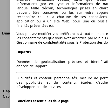
Cylindrée
1998 ccm
informations (par ex. type et informations de nav
Carburant
Diesel
langue, taille d’écran, technologies prises en charg
peuvent être conservés ou lus sur votre appare
Cylindres
4
reconnaître celui-ci à chacune de ses connexion
Transmission
Boîte manuelle
application ou à un site Web, pour une ou plusie
Type de traction
4 roues permanent
finalités présentées ici.
Dimensions
Vous pouvez modifier vos préférences à tout moment et
les consentements que vous avez accordés par le biais 
Gestionnaire de confidentialité sous la Protection des d
Longueur
4570 mm
Hauteur
1660 mm
Objectifs
Largeur
1845 mm
Empattement
2660 mm
Données de géolocalisation précises et identifica
Poids maximum
2190 kg
analyse de l’appareil
Charge maximale
605 kg
Portes
5
Publicités et contenu personnalisés, mesure de per
Sièges
5
des publicités et du contenu, études d’audi
Charge sur toit
-
développement de services
Capacité de remorquage (sans freins)
750 kg
Capacité de remorquage (avec freins)
1600 kg
Fonctions essentielles de la page
Volume du coffre
577 - 1776 l