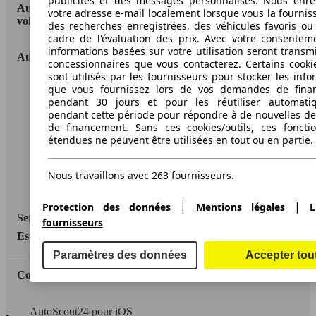
publicités et des messages personnalisés. Nous enre
AutoScout24: la plus grande plateforme en ligne de
votre adresse e-mail localement lorsque vous la fournis
voitures en Europe
des recherches enregistrées, des véhicules favoris ou
cadre de l'évaluation des prix. Avec votre consentem
informations basées sur votre utilisation seront transm
AutoScout24
concessionnaires que vous contacterez. Certains cookie
sont utilisés par les fournisseurs pour stocker les info
que vous fournissez lors de vos demandes de fina
A propos d'AutoScout24
pendant 30 jours et pour les réutiliser automati
Conditions d'utilisation
pendant cette période pour répondre à de nouvelles 
de financement. Sans ces cookies/outils, ces fonctio
Informations légales
étendues ne peuvent être utilisées en tout ou en partie.
Protection des données
Nous travaillons avec 263 fournisseurs.
Accessibility Statement
|
|
Protection des données
Mentions légales
L
Service
fournisseurs
Espace Pro
Paramètres des données
Accepter tou
Contact
AutoScout24 pour iOS