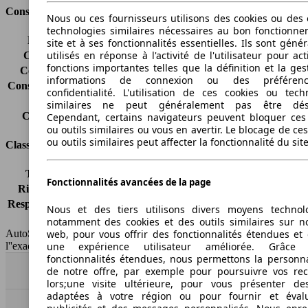
Consommation
Nous ou ces fournisseurs utilisons des cookies ou des o
technologies similaires nécessaires au bon fonctionn
Émissions de CO2*
136 g/km (komb.)
site et à ses fonctionnalités essentielles. Ils sont gén
utilisés en réponse à l'activité de l'utilisateur pour ac
Consommation (ville)
6.3 l/100km
fonctions importantes telles que la définition et la ges
Consommation (route)
4.7 l/100km
informations de connexion ou des préféren
Consommation (combinée)*
5.3 l/100km
confidentialité. L'utilisation de ces cookies ou tech
Classe d'émissions
Euro 5
similaires ne peut généralement pas être désa
Capacité du réservoir
60 l
Cependant, certains navigateurs peuvent bloquer ces
ou outils similaires ou vous en avertir. Le blocage de ce
ou outils similaires peut affecter la fonctionnalité du sit
Classes d'assurance
Tous risques
-
Fonctionnalités avancées de la page
Risques partiels
-
Responsabilité civile
-
Nous et des tiers utilisons divers moyens technol
HSN/TSN
n.c./n.c.
notamment des cookies et des outils similaires sur no
web, pour vous offrir des fonctionnalités étendues et 
AutoScout24 France SAS décline toute responsabilité concernant
une expérience utilisateur améliorée. Grâc
l''exactitude des indications fournies.
fonctionnalités étendues, nous permettons la personna
de notre offre, par exemple pour poursuivre vos re
Haut
lors;une visite ultérieure, pour vous présenter de
adaptées à votre région ou pour fournir et éval