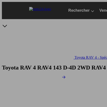
Passer
au
Rechercher
Ven
contenu
principal
Toyota RAV 4 - Spéci
Toyota RAV 4 RAV4 143 D-4D 2WD
RAV4 