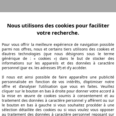
ation Z-A
Puissance A-Z
Puissance Z-A
Ø Consommation A-Z
Ø Consom
Nous utilisons des cookies pour faciliter
votre recherche.
abrication
Puissance
Ø Consommation
Pour vous offrir la meilleure expérience de navigation possible
parmi nos offres, nous et certains tiers utilisons des cookies et
d’autres technologies (que nous désignons sous le terme
générique de : « cookies ») dans le but de stocker des
informations sur les appareils et des données à caractère
18/08
105 KW (143 PS)
4.7 l/100km
personnel (par ex. les adresses IP) et d’y accéder.
18/08
105 KW (143 PS)
4.7 l/100km
Il nous est ainsi possible de faire apparaître une publicité
18/08
105 KW (143 PS)
4.7 l/100km
personnalisée en fonction de vos intérêts, d’optimiser notre
offre et d’analyser l’utilisation que vous en faites. Veuillez
chniques
cliquer sur le bouton en bas à droite pour donner votre accord à
la mise en œuvre de cookies soumis à consentement et au
traitement des données à caractère personnel y afférent ou sur
le bouton en bas à gauche si vous souhaitez procéder à une
sélection détaillée des cookies ou si vous voulez vous opposer
au traitement des données à caractère personnel reposant sur