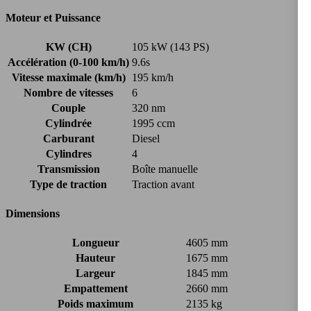
Moteur et Puissance
KW (CH)
105 kW (143 PS)
Accélération (0-100 km/h)
9.6s
Vitesse maximale (km/h)
195 km/h
Nombre de vitesses
6
Couple
320 nm
Cylindrée
1995 ccm
Carburant
Diesel
Cylindres
4
Transmission
Boîte manuelle
Type de traction
Traction avant
Dimensions
Longueur
4605 mm
Hauteur
1675 mm
Largeur
1845 mm
Empattement
2660 mm
Poids maximum
2135 kg