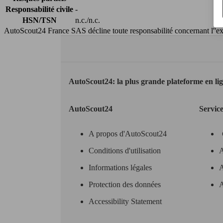
Responsabilité civile
-
HSN/TSN
n.c./n.c.
AutoScout24 France SAS décline toute responsabilité concernant l''exa
AutoScout24: la plus grande plateforme en li
AutoScout24
Servic
A propos d'AutoScout24
Conditions d'utilisation
A
Informations légales
A
Protection des données
A
Accessibility Statement