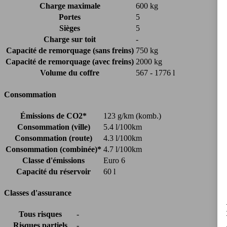
Charge maximale
600 kg
Portes
5
Sièges
5
Charge sur toit
-
Capacité de remorquage (sans freins)
750 kg
Capacité de remorquage (avec freins)
2000 kg
Volume du coffre
567 - 1776 l
Consommation
Émissions de CO2*
123 g/km (komb.)
Consommation (ville)
5.4 l/100km
Consommation (route)
4.3 l/100km
Consommation (combinée)*
4.7 l/100km
Classe d'émissions
Euro 6
Capacité du réservoir
60 l
Classes d'assurance
Tous risques
-
Risques partiels
-