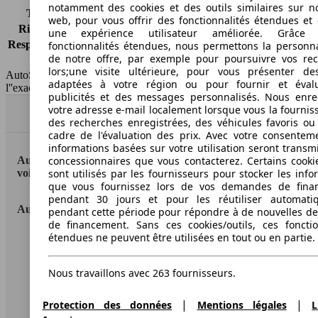
notamment des cookies et des outils similaires sur no
Tous risques
-
web, pour vous offrir des fonctionnalités étendues et 
Risques partiels
-
une expérience utilisateur améliorée. Grâc
Responsabilité civile
-
fonctionnalités étendues, nous permettons la personna
de notre offre, par exemple pour poursuivre vos re
HSN/TSN
MJT66x2Bxxxx/n.c.
lors;une visite ultérieure, pour vous présenter de
AutoScout24 France SAS décline toute responsabilité concernant
adaptées à votre région ou pour fournir et éval
l''exactitude des indications fournies.
publicités et des messages personnalisés. Nous enre
votre adresse e-mail localement lorsque vous la fournis
Haut
des recherches enregistrées, des véhicules favoris ou
cadre de l'évaluation des prix. Avec votre consentem
informations basées sur votre utilisation seront transm
AutoScout24: la plus grande plateforme en ligne de
concessionnaires que vous contacterez. Certains cookie
voitures en Europe
sont utilisés par les fournisseurs pour stocker les info
que vous fournissez lors de vos demandes de fina
pendant 30 jours et pour les réutiliser automati
AutoScout24
pendant cette période pour répondre à de nouvelles 
de financement. Sans ces cookies/outils, ces fonctio
étendues ne peuvent être utilisées en tout ou en partie.
A propos d'AutoScout24
Conditions d'utilisation
Nous travaillons avec 263 fournisseurs.
Informations légales
|
|
Protection des données
Mentions légales
L
Protection des données