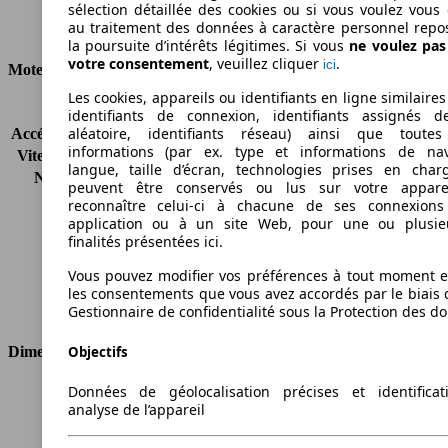
sélection détaillée des cookies ou si vous voulez vous
au traitement des données à caractère personnel repo
Consommation
la poursuite d’intérêts légitimes. Si vous
ne voulez pa
votre consentement
, veuillez cliquer
.
ici
Moteur et Puissance
Les cookies, appareils ou identifiants en ligne similaires
KW (CH)
110 kW (150 PS)
identifiants de connexion, identifiants assignés 
aléatoire, identifiants réseau) ainsi que toutes
Accélération (0-100 km/h)
10.2s
informations (par ex. type et informations de nav
Vitesse maximale (km/h)
190 km/h
langue, taille d’écran, technologies prises en charg
Nombre de vitesses
6
peuvent être conservés ou lus sur votre appare
Couple
340 nm
reconnaître celui-ci à chacune de ses connexion
Cylindrée
2231 ccm
application ou à un site Web, pour une ou plusie
finalités présentées ici.
Carburant
Diesel
Cylindres
4
Vous pouvez modifier vos préférences à tout moment et
Transmission
Boîte manuelle
les consentements que vous avez accordés par le biais 
Type de traction
4 roues permanent
Gestionnaire de confidentialité sous la Protection des d
Dimensions
Objectifs
Données de géolocalisation précises et identifica
Longueur
4415 mm
analyse de l’appareil
Hauteur
1720 mm
Largeur
1815 mm