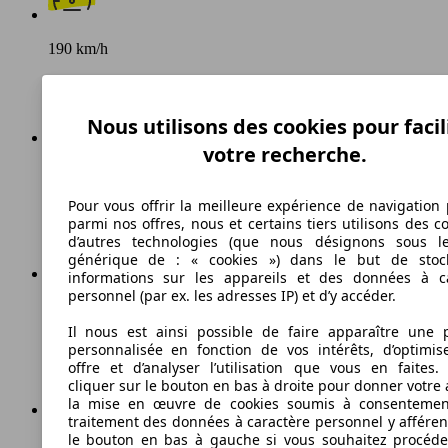
190 km/h
Vitesse maximale
Nous utilisons des cookies pour facil
votre recherche.
Diesel
Pour vous offrir la meilleure expérience de navigation 
Carburant
parmi nos offres, nous et certains tiers utilisons des c
d’autres technologies (que nous désignons sous l
générique de : « cookies ») dans le but de stoc
informations sur les appareils et des données à c
personnel (par ex. les adresses IP) et d’y accéder.
159 g/km
Il nous est ainsi possible de faire apparaître une p
Émissions de CO2 (combinées)*
personnalisée en fonction de vos intérêts, d’optimis
offre et d’analyser l’utilisation que vous en faites. 
cliquer sur le bouton en bas à droite pour donner votre 
la mise en œuvre de cookies soumis à consentemen
traitement des données à caractère personnel y afféren
le bouton en bas à gauche si vous souhaitez procéd
Ø 6.0 l/100km