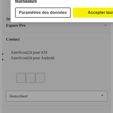
fournisseurs
Accessibility Statement
Paramètres des données
Accepter tou
Service
Espace Pro
Contact
AutoScout24 pour iOS
AutoScout24 pour Android