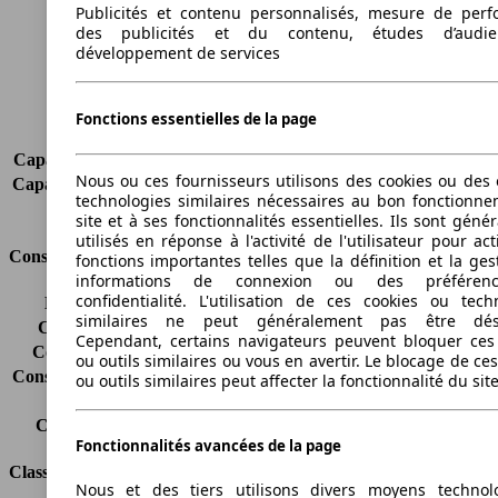
Publicités et contenu personnalisés, mesure de per
Empattement
2560 mm
des publicités et du contenu, études d’audi
Poids maximum
2190 kg
développement de services
Charge maximale
600 kg
Portes
5
Sièges
5
Fonctions essentielles de la page
Charge sur toit
-
Capacité de remorquage (sans freins)
750 kg
Nous ou ces fournisseurs utilisons des cookies ou des o
Capacité de remorquage (avec freins)
2000 kg
technologies similaires nécessaires au bon fonctionn
Volume du coffre
469 - 552 l
site et à ses fonctionnalités essentielles. Ils sont gén
utilisés en réponse à l'activité de l'utilisateur pour ac
Consommation
fonctions importantes telles que la définition et la ges
informations de connexion ou des préféren
confidentialité. L'utilisation de ces cookies ou tech
Émissions de CO2*
159 g/km (komb.)
similaires ne peut généralement pas être désa
Consommation (ville)
7.5 l/100km
Cependant, certains navigateurs peuvent bloquer ces
Consommation (route)
5.2 l/100km
ou outils similaires ou vous en avertir. Le blocage de ce
Consommation (combinée)*
6.0 l/100km
ou outils similaires peut affecter la fonctionnalité du sit
Classe d'émissions
pas d'information
Capacité du réservoir
60 l
Fonctionnalités avancées de la page
Classes d'assurance
Nous et des tiers utilisons divers moyens technol