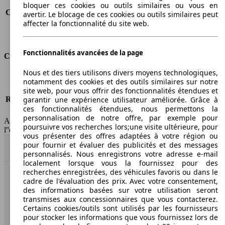
Consommation (route)
6.1 l/100km
bloquer ces cookies ou outils similaires ou vous en
Consommation (combinée)*
7.1 l/100km
avertir. Le blocage de ces cookies ou outils similaires peut
affecter la fonctionnalité du site web.
Classe d'émissions
pas d'information
Capacité du réservoir
60 l
Fonctionnalités avancées de la page
Classes d'assurance
Nous et des tiers utilisons divers moyens technologiques,
Tous risques
-
notamment des cookies et des outils similaires sur notre
Risques partiels
-
site web, pour vous offrir des fonctionnalités étendues et
Responsabilité civile
-
garantir une expérience utilisateur améliorée. Grâce à
ces fonctionnalités étendues, nous permettons la
HSN/TSN
MJT86x2Bxxxx/n.c.
personnalisation de notre offre, par exemple pour
AutoScout24 France SAS décline toute responsabilité concernant
poursuivre vos recherches lors;une visite ultérieure, pour
l''exactitude des indications fournies.
vous présenter des offres adaptées à votre région ou
pour fournir et évaluer des publicités et des messages
Haut
personnalisés. Nous enregistrons votre adresse e-mail
localement lorsque vous la fournissez pour des
recherches enregistrées, des véhicules favoris ou dans le
cadre de l'évaluation des prix. Avec votre consentement,
AutoScout24: la plus grande plateforme en ligne de
des informations basées sur votre utilisation seront
voitures en Europe
transmises aux concessionnaires que vous contacterez.
Certains cookies/outils sont utilisés par les fournisseurs
AutoScout24
pour stocker les informations que vous fournissez lors de