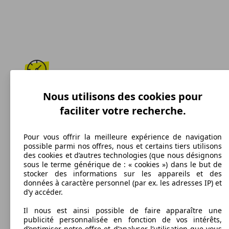
185 km/h
Nous utilisons des cookies pour
faciliter votre recherche.
Vitesse maximale
Pour vous offrir la meilleure expérience de navigation
possible parmi nos offres, nous et certains tiers utilisons
des cookies et d’autres technologies (que nous désignons
Diesel
sous le terme générique de : « cookies ») dans le but de
stocker des informations sur les appareils et des
Carburant
données à caractère personnel (par ex. les adresses IP) et
d’y accéder.
Il nous est ainsi possible de faire apparaître une
publicité personnalisée en fonction de vos intérêts,
189 g/km
d’optimiser notre offre et d’analyser l’utilisation que vous