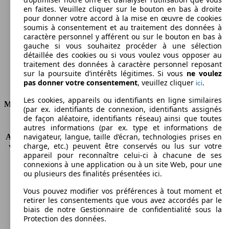
en faites. Veuillez cliquer sur le bouton en bas à droite
Émissions de CO2 (combinées)*
pour donner votre accord à la mise en œuvre de cookies
soumis à consentement et au traitement des données à
caractère personnel y afférent ou sur le bouton en bas à
gauche si vous souhaitez procéder à une sélection
détaillée des cookies ou si vous voulez vous opposer au
traitement des données à caractère personnel reposant
Ø 7.1 l/100km
sur la poursuite d’intérêts légitimes. Si vous
ne voulez
pas donner votre consentement
, veuillez cliquer
.
ici
Consommation
Les cookies, appareils ou identifiants en ligne similaires
Moteur et Puissance
(par ex. identifiants de connexion, identifiants assignés
de façon aléatoire, identifiants réseau) ainsi que toutes
KW (CH)
110 kW (150 PS)
autres informations (par ex. type et informations de
navigateur, langue, taille d’écran, technologies prises en
Accélération (0-100 km/h)
10.8s
charge, etc.) peuvent être conservés ou lus sur votre
Vitesse maximale (km/h)
185 km/h
appareil pour reconnaître celui-ci à chacune de ses
Nombre de vitesses
6
connexions à une application ou à un site Web, pour une
Couple
340 nm
ou plusieurs des finalités présentées ici.
Cylindrée
2231 ccm
Vous pouvez modifier vos préférences à tout moment et
Carburant
Diesel
retirer les consentements que vous avez accordés par le
Cylindres
4
biais de notre Gestionnaire de confidentialité sous la
Transmission
Boîte automatique
Protection des données.
Type de traction
4 roues permanent