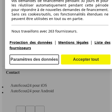
vos demandes de financement pendant 30 jours et pour
les réutiliser automatiquement pendant cette période
A propos d'AutoScout24
pour répondre à de nouvelles demandes de financement.
Sans ces cookies/outils, ces fonctionnalités étendues ne
Conditions d'utilisation
peuvent être utilisées en tout ou en partie.
Informations légales
Nous travaillons avec 263 fournisseurs.
Protection des données
Accessibility Statement
|
|
Protection des données
Mentions légales
Liste des
fournisseurs
Service
Espace Pro
Paramètres des données
Accepter tout
Contact
AutoScout24 pour iOS
AutoScout24 pour Android