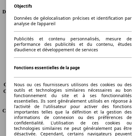
Objectifs
Dimensions
Données de géolocalisation précises et identification par
analyse de l’appareil
Longueur
4335 mm
Hauteur
1685 mm
Largeur
1855 mm
Publicités et contenu personnalisés, mesure de
performance des publicités et du contenu, études
Empattement
2560 mm
d’audience et développement de services
Poids maximum
2190 kg
Charge maximale
580 kg
Portes
5
Fonctions essentielles de la page
Sièges
5
Charge sur toit
-
Nous ou ces fournisseurs utilisons des cookies ou des
Capacité de remorquage (sans freins)
750 kg
outils et technologies similaires nécessaires au bon
Capacité de remorquage (avec freins)
1800 kg
fonctionnement du site et à ses fonctionnalités
Volume du coffre
469 - 552 l
essentielles. Ils sont généralement utilisés en réponse à
l'activité de l'utilisateur pour activer des fonctions
Consommation
importantes telles que la définition et la gestion des
informations de connexion ou des préférences de
confidentialité. L'utilisation de ces cookies ou
Émissions de CO2*
189 g/km (komb.)
technologies similaires ne peut généralement pas être
Consommation (ville)
8.7 l/100km
désactivée. Cependant, certains navigateurs peuvent