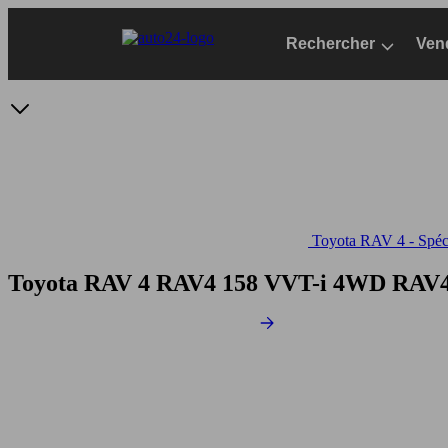
Passer
au
Rechercher
Ven
contenu
principal
Toyota RAV 4 - Spéci
Toyota RAV 4 RAV4 158 VVT-i 4WD
RAV4 