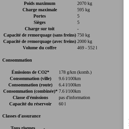
Poids maximum
2070 kg
Charge maximale
595 kg
Portes
5
Sièges
5
Charge sur toit
-
Capacité de remorquage (sans freins)
750 kg
Capacité de remorquage (avec freins)
2000 kg
Volume du coffre
469 - 552 l
Consommation
Émissions de CO2*
178 g/km (komb.)
Consommation (ville)
9.6 l/100km
Consommation (route)
6.4 l/100km
Consommation (combinée)*
7.6 l/100km
Classe d'émissions
pas d'information
Capacité du réservoir
60 l
Classes d'assurance
Tous risques
-