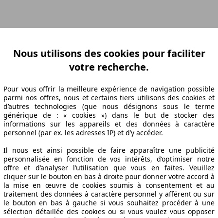
ation Z-A
Puissance A-Z
Puissance Z-A
Ø Consommation A-Z
Ø Consom
Nous utilisons des cookies pour faciliter
votre recherche.
abrication
Puissance
Ø Consommation
Pour vous offrir la meilleure expérience de navigation possible
parmi nos offres, nous et certains tiers utilisons des cookies et
d’autres technologies (que nous désignons sous le terme
générique de : « cookies ») dans le but de stocker des
informations sur les appareils et des données à caractère
11/07
116 KW (158 PS)
7.6 l/100km
personnel (par ex. les adresses IP) et d’y accéder.
11/07
116 KW (158 PS)
7.6 l/100km
11/07
116 KW (158 PS)
7.5 l/100km
Il nous est ainsi possible de faire apparaître une publicité
personnalisée en fonction de vos intérêts, d’optimiser notre
11/07
116 KW (158 PS)
7.5 l/100km
offre et d’analyser l’utilisation que vous en faites. Veuillez
cliquer sur le bouton en bas à droite pour donner votre accord à
echniques
la mise en œuvre de cookies soumis à consentement et au
traitement des données à caractère personnel y afférent ou sur
le bouton en bas à gauche si vous souhaitez procéder à une
sélection détaillée des cookies ou si vous voulez vous opposer