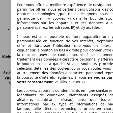
177 g/km
Pour vous offrir la meilleure expérience de navigation 
parmi nos offres, nous et certains tiers utilisons des c
Émissions de CO2 (combinées)*
d’autres technologies (que nous désignons sous l
générique de : « cookies ») dans le but de stoc
informations sur les appareils et des données à c
personnel (par ex. les adresses IP) et d’y accéder.
Il nous est ainsi possible de faire apparaître une p
Ø 7.5 l/100km
personnalisée en fonction de vos intérêts, d’optimis
offre et d’analyser l’utilisation que vous en faites. 
Consommation
cliquer sur le bouton en bas à droite pour donner votre 
la mise en œuvre de cookies soumis à consentemen
Moteur et Puissance
traitement des données à caractère personnel y afféren
le bouton en bas à gauche si vous souhaitez procéd
KW (CH)
116 kW (158 PS)
sélection détaillée des cookies ou si vous voulez vous
Accélération (0-100 km/h)
11.0s
au traitement des données à caractère personnel repo
la poursuite d’intérêts légitimes. Si vous
ne voulez pa
Vitesse maximale (km/h)
185 km/h
votre consentement
, veuillez cliquer
.
ici
Nombre de vitesses
7
Couple
198 nm
Les cookies, appareils ou identifiants en ligne similaires
Cylindrée
1987 ccm
identifiants de connexion, identifiants assignés 
aléatoire, identifiants réseau) ainsi que toutes
Carburant
Essence
informations (par ex. type et informations de nav
Cylindres
4
langue, taille d’écran, technologies prises en charg
Transmission
Boîte automatique