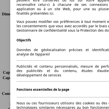
peuvent être conservés ou lus sur votre appare
Type de traction
4 roues permanent
reconnaître celui-ci à chacune de ses connexion
application ou à un site Web, pour une ou plusie
finalités présentées ici.
Dimensions
Vous pouvez modifier vos préférences à tout moment et
Longueur
4365 mm
les consentements que vous avez accordés par le biais 
Hauteur
1685 mm
Gestionnaire de confidentialité sous la Protection des d
Largeur
1815 mm
Objectifs
Empattement
2560 mm
Poids maximum
2110 kg
Données de géolocalisation précises et identifica
Charge maximale
530 kg
analyse de l’appareil
Portes
5
Sièges
5
Publicités et contenu personnalisés, mesure de per
Charge sur toit
-
des publicités et du contenu, études d’audi
Capacité de remorquage (sans freins)
700 kg
développement de services
Capacité de remorquage (avec freins)
1500 kg
Volume du coffre
469 - 1552 l
Fonctions essentielles de la page
Consommation
Nous ou ces fournisseurs utilisons des cookies ou des o
Émissions de CO2*
177 g/km (komb.)
technologies similaires nécessaires au bon fonctionn