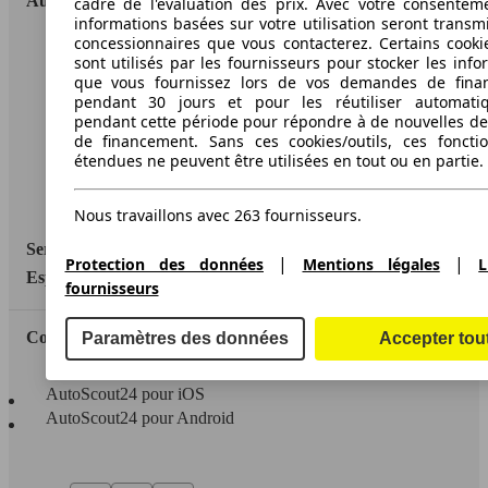
AutoScout24
cadre de l'évaluation des prix. Avec votre consentem
informations basées sur votre utilisation seront transm
concessionnaires que vous contacterez. Certains cookie
A propos d'AutoScout24
sont utilisés par les fournisseurs pour stocker les info
que vous fournissez lors de vos demandes de fina
Conditions d'utilisation
pendant 30 jours et pour les réutiliser automati
pendant cette période pour répondre à de nouvelles 
Informations légales
de financement. Sans ces cookies/outils, ces fonctio
étendues ne peuvent être utilisées en tout ou en partie.
Protection des données
Accessibility Statement
Nous travaillons avec 263 fournisseurs.
Service
|
|
Protection des données
Mentions légales
L
Espace Pro
fournisseurs
Contact
Paramètres des données
Accepter tou
AutoScout24 pour iOS
AutoScout24 pour Android