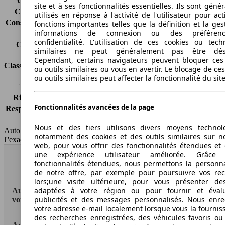
Consommation (ville)
9.5 l/100km
site et à ses fonctionnalités essentielles. Ils sont gén
Consommation (route)
6.4 l/100km
utilisés en réponse à l'activité de l'utilisateur pour ac
Consommation (combinée)*
7.5 l/100km
fonctions importantes telles que la définition et la ges
informations de connexion ou des préféren
Classe d'émissions
pas d'information
confidentialité. L'utilisation de ces cookies ou tech
Capacité du réservoir
60 l
similaires ne peut généralement pas être désa
Cependant, certains navigateurs peuvent bloquer ces
Classes d'assurance
ou outils similaires ou vous en avertir. Le blocage de ce
ou outils similaires peut affecter la fonctionnalité du sit
Tous risques
-
Risques partiels
-
Fonctionnalités avancées de la page
Responsabilité civile
-
HSN/TSN
n.c./n.c.
Nous et des tiers utilisons divers moyens technol
AutoScout24 France SAS décline toute responsabilité concernant
notamment des cookies et des outils similaires sur no
l''exactitude des indications fournies.
web, pour vous offrir des fonctionnalités étendues et 
une expérience utilisateur améliorée. Grâc
Haut
fonctionnalités étendues, nous permettons la personna
de notre offre, par exemple pour poursuivre vos re
lors;une visite ultérieure, pour vous présenter de
adaptées à votre région ou pour fournir et éval
AutoScout24: la plus grande plateforme en ligne de
publicités et des messages personnalisés. Nous enre
voitures en Europe
votre adresse e-mail localement lorsque vous la fournis
des recherches enregistrées, des véhicules favoris ou