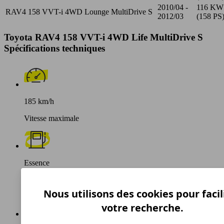
2010/04 -
116 KW
RAV4 158 VVT-i 4WD Lounge MultiDrive S
2012/03
(158 PS
Toyota RAV4 158 VVT-i 4WD Life MultiDrive S
Spécifications techniques
185 km/h
Vitesse maximale
Essence
Carburant
Nous utilisons des cookies pour facil
votre recherche.