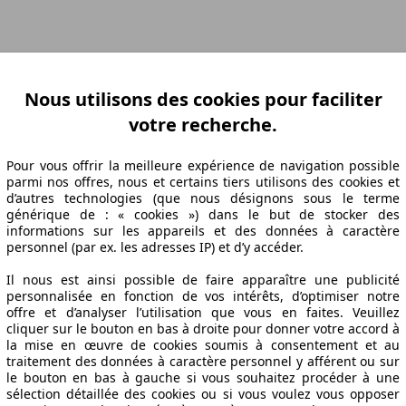
ation Z-A
Puissance A-Z
Puissance Z-A
Ø Consommation A-Z
Ø Consom
Nous utilisons des cookies pour faciliter
votre recherche.
abrication
Puissance
Ø Consommation
Pour vous offrir la meilleure expérience de navigation possible
parmi nos offres, nous et certains tiers utilisons des cookies et
d’autres technologies (que nous désignons sous le terme
générique de : « cookies ») dans le but de stocker des
informations sur les appareils et des données à caractère
09/11
130 KW (177 PS)
6.9 l/100km
personnel (par ex. les adresses IP) et d’y accéder.
09/11
130 KW (177 PS)
6.9 l/100km
08/06
130 KW (177 PS)
6.9 l/100km
Il nous est ainsi possible de faire apparaître une publicité
personnalisée en fonction de vos intérêts, d’optimiser notre
08/06
130 KW (177 PS)
6.9 l/100km
offre et d’analyser l’utilisation que vous en faites. Veuillez
cliquer sur le bouton en bas à droite pour donner votre accord à
chniques
la mise en œuvre de cookies soumis à consentement et au
traitement des données à caractère personnel y afférent ou sur
le bouton en bas à gauche si vous souhaitez procéder à une
sélection détaillée des cookies ou si vous voulez vous opposer