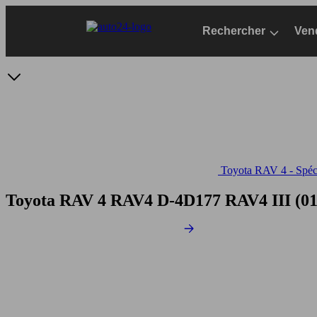
Passer
au
Rechercher
Ven
contenu
principal
Toyota RAV 4 - Spéci
Toyota RAV 4 RAV4 D-4D177
RAV4 III (01