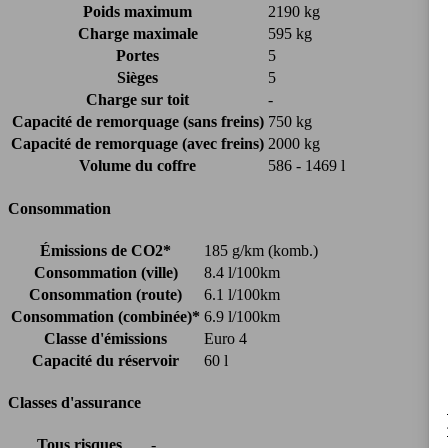
Poids maximum
2190 kg
Charge maximale
595 kg
Portes
5
Sièges
5
Charge sur toit
-
Capacité de remorquage (sans freins)
750 kg
Capacité de remorquage (avec freins)
2000 kg
Volume du coffre
586 - 1469 l
Consommation
Émissions de CO2*
185 g/km (komb.)
Consommation (ville)
8.4 l/100km
Consommation (route)
6.1 l/100km
Consommation (combinée)*
6.9 l/100km
Classe d'émissions
Euro 4
Capacité du réservoir
60 l
Classes d'assurance
Tous risques
-