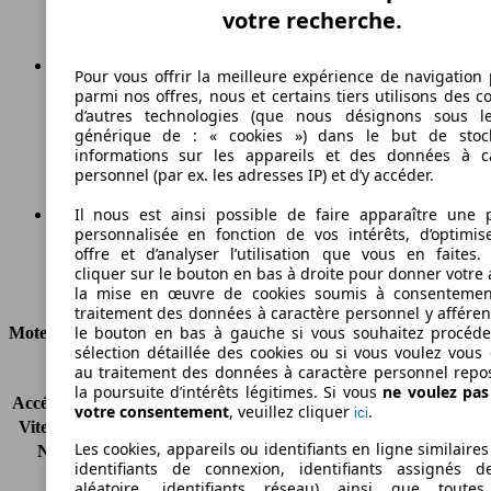
votre recherche.
Pour vous offrir la meilleure expérience de navigation 
parmi nos offres, nous et certains tiers utilisons des c
118 g/km
d’autres technologies (que nous désignons sous l
générique de : « cookies ») dans le but de stoc
Émissions de CO2 (combinées)*
informations sur les appareils et des données à c
personnel (par ex. les adresses IP) et d’y accéder.
Il nous est ainsi possible de faire apparaître une p
personnalisée en fonction de vos intérêts, d’optimis
Ø 5.1 l/100km
offre et d’analyser l’utilisation que vous en faites. 
cliquer sur le bouton en bas à droite pour donner votre 
Consommation
la mise en œuvre de cookies soumis à consentemen
traitement des données à caractère personnel y afféren
le bouton en bas à gauche si vous souhaitez procéd
Moteur et Puissance
sélection détaillée des cookies ou si vous voulez vous
au traitement des données à caractère personnel repo
KW (CH)
114 kW (155 PS)
la poursuite d’intérêts légitimes. Si vous
ne voulez pa
Accélération (0-100 km/h)
8.3s
votre consentement
, veuillez cliquer
.
ici
Vitesse maximale (km/h)
180 km/h
Les cookies, appareils ou identifiants en ligne similaires
Nombre de vitesses
1
identifiants de connexion, identifiants assignés 
Couple
210 nm
aléatoire, identifiants réseau) ainsi que toutes