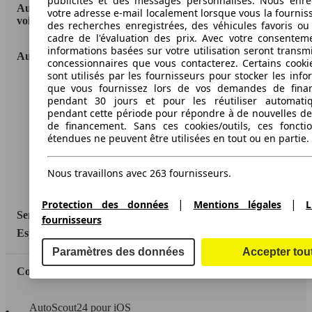
publicités et des messages personnalisés. Nous enre
AutoScout24: la plus grande plateforme en ligne de
votre adresse e-mail localement lorsque vous la fournis
voitures en Europe
des recherches enregistrées, des véhicules favoris ou
cadre de l'évaluation des prix. Avec votre consentem
informations basées sur votre utilisation seront transm
AutoScout24
concessionnaires que vous contacterez. Certains cookie
sont utilisés par les fournisseurs pour stocker les info
que vous fournissez lors de vos demandes de fina
A propos d'AutoScout24
pendant 30 jours et pour les réutiliser automati
Conditions d'utilisation
pendant cette période pour répondre à de nouvelles 
de financement. Sans ces cookies/outils, ces fonctio
Informations légales
étendues ne peuvent être utilisées en tout ou en partie.
Protection des données
Nous travaillons avec 263 fournisseurs.
Accessibility Statement
|
|
Protection des données
Mentions légales
L
Service
fournisseurs
Espace Pro
Paramètres des données
Accepter tou
Contact
AutoScout24 pour iOS