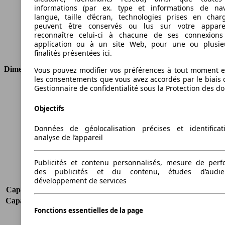
Cylindrée
2494 ccm
informations (par ex. type et informations de nav
Carburant
Autres
langue, taille d’écran, technologies prises en charg
peuvent être conservés ou lus sur votre appare
Cylindres
4
reconnaître celui-ci à chacune de ses connexion
Transmission
Boîte automatique
application ou à un site Web, pour une ou plusie
Type de traction
4 roues permanent
finalités présentées ici.
Dimensions
Vous pouvez modifier vos préférences à tout moment et
les consentements que vous avez accordés par le biais 
Gestionnaire de confidentialité sous la Protection des d
Longueur
4605 mm
Hauteur
1675 mm
Objectifs
Largeur
1845 mm
Empattement
2660 mm
Données de géolocalisation précises et identifica
Poids maximum
2270 kg
analyse de l’appareil
Charge maximale
580 kg
Portes
5
Publicités et contenu personnalisés, mesure de per
Sièges
5
des publicités et du contenu, études d’audi
Charge sur toit
-
développement de services
Capacité de remorquage (sans freins)
750 kg
Capacité de remorquage (avec freins)
1650 kg
Fonctions essentielles de la page
Volume du coffre
516 - 1633 l