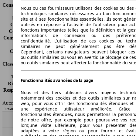
Consommation
Nous ou ces fournisseurs utilisons des cookies ou des o
technologies similaires nécessaires au bon fonctionn
Émissions de CO2*
118 g/km (komb.)
site et à ses fonctionnalités essentielles. Ils sont gén
utilisés en réponse à l'activité de l'utilisateur pour ac
Consommation (ville)
5.1 l/100km
fonctions importantes telles que la définition et la ges
Consommation (route)
4.9 l/100km
informations de connexion ou des préféren
Consommation (combinée)*
5.1 l/100km
confidentialité. L'utilisation de ces cookies ou tech
Classe d'émissions
Euro 6
similaires ne peut généralement pas être désa
Capacité du réservoir
56 l
Cependant, certains navigateurs peuvent bloquer ces
ou outils similaires ou vous en avertir. Le blocage de ce
ou outils similaires peut affecter la fonctionnalité du sit
Classes d'assurance
Tous risques
-
Fonctionnalités avancées de la page
Risques partiels
-
Responsabilité civile
-
Nous et des tiers utilisons divers moyens technol
HSN/TSN
n.c./n.c.
notamment des cookies et des outils similaires sur no
web, pour vous offrir des fonctionnalités étendues et 
AutoScout24 France SAS décline toute responsabilité concernant
une expérience utilisateur améliorée. Grâc
l''exactitude des indications fournies.
fonctionnalités étendues, nous permettons la personna
de notre offre, par exemple pour poursuivre vos re
Haut
lors;une visite ultérieure, pour vous présenter de
adaptées à votre région ou pour fournir et éval