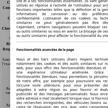
site et à ses fonctionnalités essentielles. Ils sont gén
Consommation (route)
4.9 l/100km
utilisés en réponse à l'activité de l'utilisateur pour ac
Consommation (combinée)*
5.0 l/100km
fonctions importantes telles que la définition et la ges
Classe d'émissions
Euro 6
informations de connexion ou des préféren
confidentialité. L'utilisation de ces cookies ou tech
Capacité du réservoir
56 l
similaires ne peut généralement pas être désa
Cependant, certains navigateurs peuvent bloquer ces
Classes d'assurance
ou outils similaires ou vous en avertir. Le blocage de ce
ou outils similaires peut affecter la fonctionnalité du sit
Tous risques
-
Risques partiels
-
Responsabilité civile
-
Fonctionnalités avancées de la page
HSN/TSN
n.c./n.c.
Nous et des tiers utilisons divers moyens technol
AutoScout24 France SAS décline toute responsabilité concernant
notamment des cookies et des outils similaires sur no
l''exactitude des indications fournies.
web, pour vous offrir des fonctionnalités étendues et 
une expérience utilisateur améliorée. Grâc
Haut
fonctionnalités étendues, nous permettons la personna
de notre offre, par exemple pour poursuivre vos re
lors;une visite ultérieure, pour vous présenter de
AutoScout24: la plus grande plateforme en ligne de
adaptées à votre région ou pour fournir et éval
voitures en Europe
publicités et des messages personnalisés. Nous enre
votre adresse e-mail localement lorsque vous la fournis
des recherches enregistrées, des véhicules favoris ou
AutoScout24
cadre de l'évaluation des prix. Avec votre consentem