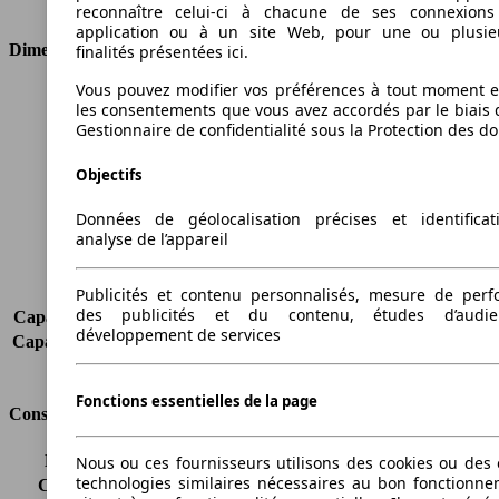
Type de traction
4 roues permanent
reconnaître celui-ci à chacune de ses connexion
application ou à un site Web, pour une ou plusie
Dimensions
finalités présentées ici.
Vous pouvez modifier vos préférences à tout moment et
Longueur
4605 mm
les consentements que vous avez accordés par le biais 
Hauteur
1675 mm
Gestionnaire de confidentialité sous la Protection des d
Largeur
1845 mm
Empattement
2660 mm
Objectifs
Poids maximum
2270 kg
Données de géolocalisation précises et identifica
Charge maximale
580 kg
analyse de l’appareil
Portes
5
Sièges
5
Charge sur toit
-
Publicités et contenu personnalisés, mesure de per
des publicités et du contenu, études d’audi
Capacité de remorquage (sans freins)
750 kg
développement de services
Capacité de remorquage (avec freins)
1650 kg
Volume du coffre
516 - 1776 l
Fonctions essentielles de la page
Consommation
Émissions de CO2*
117 g/km (komb.)
Nous ou ces fournisseurs utilisons des cookies ou des o
technologies similaires nécessaires au bon fonctionn
Consommation (ville)
5.1 l/100km