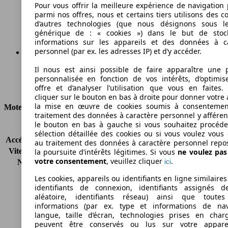
117 g/km
Pour vous offrir la meilleure expérience de navigation 
parmi nos offres, nous et certains tiers utilisons des c
Émissions de CO2 (combinées)*
d’autres technologies (que nous désignons sous l
générique de : « cookies ») dans le but de stoc
informations sur les appareils et des données à c
personnel (par ex. les adresses IP) et d’y accéder.
Il nous est ainsi possible de faire apparaître une p
Ø 5.0 l/100km
personnalisée en fonction de vos intérêts, d’optimis
Consommation
offre et d’analyser l’utilisation que vous en faites. 
cliquer sur le bouton en bas à droite pour donner votre 
la mise en œuvre de cookies soumis à consentemen
Moteur et Puissance
traitement des données à caractère personnel y afféren
le bouton en bas à gauche si vous souhaitez procéd
KW (CH)
114 kW (155 PS)
sélection détaillée des cookies ou si vous voulez vous
Accélération (0-100 km/h)
8.3s
au traitement des données à caractère personnel repo
Vitesse maximale (km/h)
180 km/h
la poursuite d’intérêts légitimes. Si vous
ne voulez pa
votre consentement
, veuillez cliquer
.
Nombre de vitesses
1
ici
Couple
210 nm
Les cookies, appareils ou identifiants en ligne similaires
Cylindrée
2494 ccm
identifiants de connexion, identifiants assignés 
Carburant
Autres
aléatoire, identifiants réseau) ainsi que toutes
informations (par ex. type et informations de nav
Cylindres
4
langue, taille d’écran, technologies prises en charg
Transmission
Boîte automatique
peuvent être conservés ou lus sur votre appare