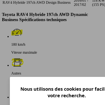
2016/01 -
114 KW
RAV4 Hybride 197ch AWD Design Business
2017/02
(155 PS
Toyota RAV4 Hybride 197ch AWD Dynamic
Business Spécifications techniques
180 km/h
Vitesse maximale
Autres
Carburant
Nous utilisons des cookies pour facil
votre recherche.