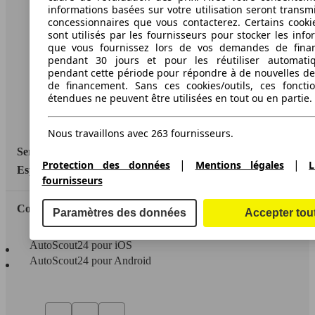
informations basées sur votre utilisation seront transm
concessionnaires que vous contacterez. Certains cookie
A propos d'AutoScout24
sont utilisés par les fournisseurs pour stocker les info
que vous fournissez lors de vos demandes de fina
Conditions d'utilisation
pendant 30 jours et pour les réutiliser automati
Informations légales
pendant cette période pour répondre à de nouvelles 
de financement. Sans ces cookies/outils, ces fonctio
Protection des données
étendues ne peuvent être utilisées en tout ou en partie.
Accessibility Statement
Nous travaillons avec 263 fournisseurs.
Service
|
|
Protection des données
Mentions légales
L
Espace Pro
fournisseurs
Contact
Paramètres des données
Accepter tou
AutoScout24 pour iOS
AutoScout24 pour Android