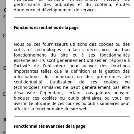
Charge sur toit
-
performance des publicités et du contenu, études
d’audience et développement de services
Capacité de remorquage (sans freins)
750 kg
Capacité de remorquage (avec freins)
800 kg
Volume du coffre
580 - 1690 l
Fonctions essentielles de la page
Consommation
Nous ou ces fournisseurs utilisons des cookies ou des
Émissions de CO2*
-
outils et technologies similaires nécessaires au bon
fonctionnement du site et à ses fonctionnalités
Consommation (ville)
-
essentielles. Ils sont généralement utilisés en réponse à
Consommation (route)
-
l'activité de l'utilisateur pour activer des fonctions
Consommation (combinée)*
-
importantes telles que la définition et la gestion des
Classe d'émissions
Euro 6d-TEMP
informations de connexion ou des préférences de
Capacité du réservoir
55 l
confidentialité. L'utilisation de ces cookies ou
technologies similaires ne peut généralement pas être
désactivée. Cependant, certains navigateurs peuvent
Classes d'assurance
bloquer ces cookies ou outils similaires ou vous en
avertir. Le blocage de ces cookies ou outils similaires peut
Tous risques
-
affecter la fonctionnalité du site web.
Risques partiels
-
Responsabilité civile
-
Fonctionnalités avancées de la page
HSN/TSN
n.c./n.c.
AutoScout24 France SAS décline toute responsabilité concernant