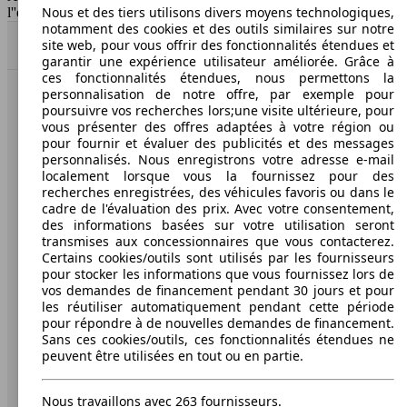
Nous et des tiers utilisons divers moyens technologiques,
l''exactitude des indications fournies.
notamment des cookies et des outils similaires sur notre
site web, pour vous offrir des fonctionnalités étendues et
Haut
garantir une expérience utilisateur améliorée. Grâce à
ces fonctionnalités étendues, nous permettons la
personnalisation de notre offre, par exemple pour
AutoScout24: la plus grande plateforme en ligne de
poursuivre vos recherches lors;une visite ultérieure, pour
voitures en Europe
vous présenter des offres adaptées à votre région ou
pour fournir et évaluer des publicités et des messages
personnalisés. Nous enregistrons votre adresse e-mail
AutoScout24
localement lorsque vous la fournissez pour des
recherches enregistrées, des véhicules favoris ou dans le
cadre de l'évaluation des prix. Avec votre consentement,
A propos d'AutoScout24
des informations basées sur votre utilisation seront
Conditions d'utilisation
transmises aux concessionnaires que vous contacterez.
Certains cookies/outils sont utilisés par les fournisseurs
Informations légales
pour stocker les informations que vous fournissez lors de
vos demandes de financement pendant 30 jours et pour
Protection des données
les réutiliser automatiquement pendant cette période
pour répondre à de nouvelles demandes de financement.
Accessibility Statement
Sans ces cookies/outils, ces fonctionnalités étendues ne
peuvent être utilisées en tout ou en partie.
Service
Espace Pro
Nous travaillons avec 263 fournisseurs.