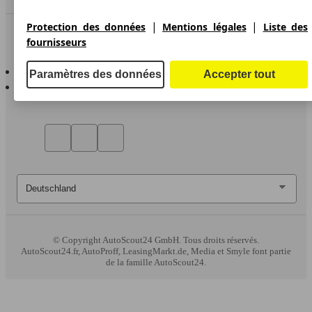
|
|
Protection des données
Mentions légales
Liste des
Contact
fournisseurs
AutoScout24 pour iOS
Paramètres des données
Accepter tout
AutoScout24 pour Android
© Copyright
AutoScout24 GmbH. Tous droits réservés.
AutoScout24.fr, AutoProff, LeasingMarkt.de, Media et Smyle font partie
de la famille AutoScout24.