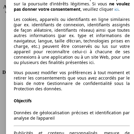
KW (CH)
131 kW (178 PS)
sur la poursuite d’intérêts légitimes. Si vous
ne voulez
Accélération (0-100 km/h)
8.4s
pas donner votre consentement
, veuillez cliquer
.
ici
Vitesse maximale (km/h)
180 km/h
Les cookies, appareils ou identifiants en ligne similaires
Nombre de vitesses
1
(par ex. identifiants de connexion, identifiants assignés
Couple
221 nm
de façon aléatoire, identifiants réseau) ainsi que toutes
Cylindrée
2487 ccm
autres informations (par ex. type et informations de
Carburant
Autres
navigateur, langue, taille d’écran, technologies prises en
charge, etc.) peuvent être conservés ou lus sur votre
Cylindres
4
appareil pour reconnaître celui-ci à chacune de ses
Transmission
Boîte automatique
connexions à une application ou à un site Web, pour une
Type de traction
Traction avant
ou plusieurs des finalités présentées ici.
Dimensions
Vous pouvez modifier vos préférences à tout moment et
retirer les consentements que vous avez accordés par le
biais de notre Gestionnaire de confidentialité sous la
Longueur
4600 mm
Protection des données.
Hauteur
1685 mm
Largeur
1855 mm
Objectifs
Empattement
2690 mm
Poids maximum
2135 kg
Données de géolocalisation précises et identification par
Charge maximale
445 kg
analyse de l’appareil
Portes
5
Sièges
5
Publicités et contenu personnalisés, mesure de