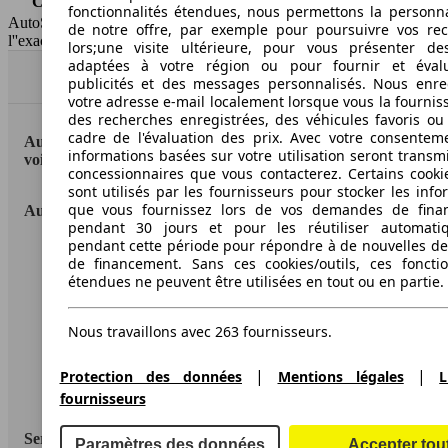
Capacité du réservoir
56 l
fonctionnalités étendues, nous permettons la personna
AutoScout24 France SAS décline toute responsabilité concernant
de notre offre, par exemple pour poursuivre vos re
l''exactitude des indications fournies.
lors;une visite ultérieure, pour vous présenter de
adaptées à votre région ou pour fournir et éval
Haut
publicités et des messages personnalisés. Nous enre
votre adresse e-mail localement lorsque vous la fournis
des recherches enregistrées, des véhicules favoris ou
cadre de l'évaluation des prix. Avec votre consentem
AutoScout24: la plus grande plateforme en ligne de
informations basées sur votre utilisation seront transm
voitures en Europe
concessionnaires que vous contacterez. Certains cookie
sont utilisés par les fournisseurs pour stocker les info
que vous fournissez lors de vos demandes de fina
AutoScout24
pendant 30 jours et pour les réutiliser automati
pendant cette période pour répondre à de nouvelles 
A propos d'AutoScout24
de financement. Sans ces cookies/outils, ces fonctio
étendues ne peuvent être utilisées en tout ou en partie.
Conditions d'utilisation
Informations légales
Nous travaillons avec 263 fournisseurs.
Protection des données
|
|
Protection des données
Mentions légales
L
Accessibility Statement
fournisseurs
Service
Paramètres des données
Accepter tou