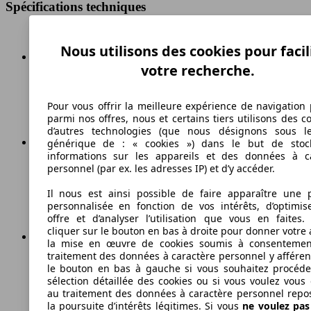
Spécifications techniques
Nous utilisons des cookies pour facil
votre recherche.
180 km/h
Vitesse maximale
Pour vous offrir la meilleure expérience de navigation 
parmi nos offres, nous et certains tiers utilisons des c
d’autres technologies (que nous désignons sous l
générique de : « cookies ») dans le but de stoc
informations sur les appareils et des données à c
Autres
personnel (par ex. les adresses IP) et d’y accéder.
Carburant
Il nous est ainsi possible de faire apparaître une p
personnalisée en fonction de vos intérêts, d’optimis
offre et d’analyser l’utilisation que vous en faites. 
cliquer sur le bouton en bas à droite pour donner votre 
la mise en œuvre de cookies soumis à consentemen
traitement des données à caractère personnel y afféren
115 g/km
le bouton en bas à gauche si vous souhaitez procéd
sélection détaillée des cookies ou si vous voulez vous
Émissions de CO2 (combinées)*
au traitement des données à caractère personnel repo
la poursuite d’intérêts légitimes. Si vous
ne voulez pa