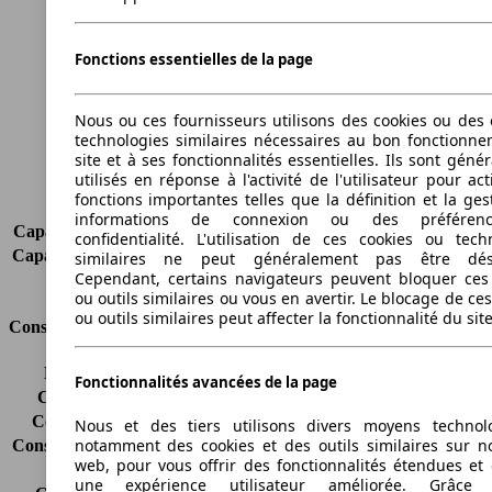
Longueur
4605 mm
Hauteur
1675 mm
Fonctions essentielles de la page
Largeur
1845 mm
Empattement
2660 mm
Poids maximum
2205 kg
Nous ou ces fournisseurs utilisons des cookies ou des o
Charge maximale
580 kg
technologies similaires nécessaires au bon fonctionn
site et à ses fonctionnalités essentielles. Ils sont gén
Portes
5
utilisés en réponse à l'activité de l'utilisateur pour ac
Sièges
5
fonctions importantes telles que la définition et la ges
Charge sur toit
-
informations de connexion ou des préféren
Capacité de remorquage (sans freins)
750 kg
confidentialité. L'utilisation de ces cookies ou tech
Capacité de remorquage (avec freins)
800 kg
similaires ne peut généralement pas être désa
Cependant, certains navigateurs peuvent bloquer ces
Volume du coffre
516 - 1633 l
ou outils similaires ou vous en avertir. Le blocage de ce
ou outils similaires peut affecter la fonctionnalité du sit
Consommation
Émissions de CO2*
115 g/km (komb.)
Fonctionnalités avancées de la page
Consommation (ville)
4.9 l/100km
Consommation (route)
5.0 l/100km
Nous et des tiers utilisons divers moyens technol
notamment des cookies et des outils similaires sur no
Consommation (combinée)*
4.9 l/100km
web, pour vous offrir des fonctionnalités étendues et 
Classe d'émissions
Euro 6
une expérience utilisateur améliorée. Grâc