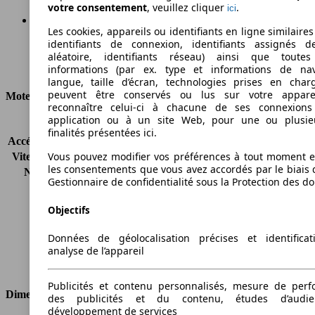
votre consentement
, veuillez cliquer
.
ici
Les cookies, appareils ou identifiants en ligne similaires
identifiants de connexion, identifiants assignés 
Ø 4.9 l/100km
aléatoire, identifiants réseau) ainsi que toutes
Consommation
informations (par ex. type et informations de nav
langue, taille d’écran, technologies prises en charg
peuvent être conservés ou lus sur votre appare
Moteur et Puissance
reconnaître celui-ci à chacune de ses connexion
application ou à un site Web, pour une ou plusie
KW (CH)
114 kW (155 PS)
finalités présentées ici.
Accélération (0-100 km/h)
8.3s
Vous pouvez modifier vos préférences à tout moment et
Vitesse maximale (km/h)
180 km/h
les consentements que vous avez accordés par le biais 
Nombre de vitesses
1
Gestionnaire de confidentialité sous la Protection des d
Couple
210 nm
Cylindrée
2494 ccm
Objectifs
Carburant
Autres
Cylindres
4
Données de géolocalisation précises et identifica
Transmission
Boîte automatique
analyse de l’appareil
Type de traction
Traction avant
Publicités et contenu personnalisés, mesure de per
Dimensions
des publicités et du contenu, études d’audi
développement de services