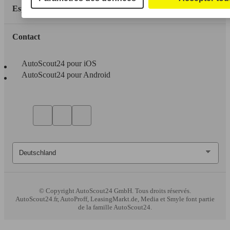
Espace Pro
Contact
AutoScout24 pour iOS
AutoScout24 pour Android
© Copyright
AutoScout24 GmbH. Tous droits réservés.
AutoScout24.fr, AutoProff, LeasingMarkt.de, Media et Smyle font partie
de la famille AutoScout24.