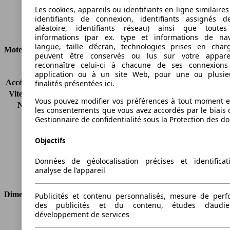
Les cookies, appareils ou identifiants en ligne similaires
Ø 5.1 l/100km
identifiants de connexion, identifiants assignés 
aléatoire, identifiants réseau) ainsi que toutes
Consommation
informations (par ex. type et informations de nav
langue, taille d’écran, technologies prises en charg
Moteur et Puissance
peuvent être conservés ou lus sur votre appare
reconnaître celui-ci à chacune de ses connexion
KW (CH)
114 kW (155 PS)
application ou à un site Web, pour une ou plusie
Accélération (0-100 km/h)
8.3s
finalités présentées ici.
Vitesse maximale (km/h)
180 km/h
Vous pouvez modifier vos préférences à tout moment et
Nombre de vitesses
1
les consentements que vous avez accordés par le biais 
Couple
210 nm
Gestionnaire de confidentialité sous la Protection des d
Cylindrée
2494 ccm
Carburant
Autres
Objectifs
Cylindres
4
Données de géolocalisation précises et identifica
Transmission
Boîte automatique
analyse de l’appareil
Type de traction
4 roues permanent
Dimensions
Publicités et contenu personnalisés, mesure de per
des publicités et du contenu, études d’audi
développement de services
Longueur
4605 mm
Hauteur
1675 mm