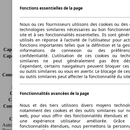
Largeur
1845 mm
Fonctions essentielles de la page
Empattement
2660 mm
Poids maximum
2270 kg
Nous ou ces fournisseurs utilisons des cookies ou des o
Charge maximale
580 kg
technologies similaires nécessaires au bon fonctionn
Portes
5
site et à ses fonctionnalités essentielles. Ils sont gén
Sièges
5
utilisés en réponse à l'activité de l'utilisateur pour ac
Charge sur toit
-
fonctions importantes telles que la définition et la ges
Capacité de remorquage (sans freins)
750 kg
informations de connexion ou des préféren
confidentialité. L'utilisation de ces cookies ou tech
Capacité de remorquage (avec freins)
1650 kg
similaires ne peut généralement pas être désa
Volume du coffre
516 - 1633 l
Cependant, certains navigateurs peuvent bloquer ces
ou outils similaires ou vous en avertir. Le blocage de ce
Consommation
ou outils similaires peut affecter la fonctionnalité du sit
Émissions de CO2*
118 g/km (komb.)
Consommation (ville)
5.1 l/100km
Fonctionnalités avancées de la page
Consommation (route)
4.9 l/100km
Nous et des tiers utilisons divers moyens technol
Consommation (combinée)*
5.1 l/100km
notamment des cookies et des outils similaires sur no
Classe d'émissions
Euro 6
web, pour vous offrir des fonctionnalités étendues et 
Capacité du réservoir
56 l
une expérience utilisateur améliorée. Grâc
AutoScout24 France SAS décline toute responsabilité concernant
fonctionnalités étendues, nous permettons la personna