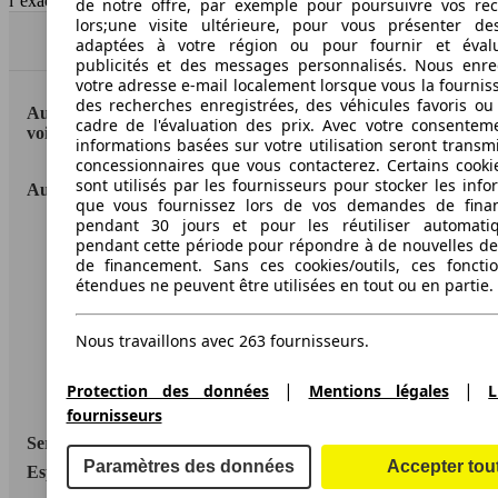
l''exactitude des indications fournies.
de notre offre, par exemple pour poursuivre vos re
lors;une visite ultérieure, pour vous présenter de
Haut
adaptées à votre région ou pour fournir et éval
publicités et des messages personnalisés. Nous enre
votre adresse e-mail localement lorsque vous la fournis
des recherches enregistrées, des véhicules favoris ou
AutoScout24: la plus grande plateforme en ligne de
cadre de l'évaluation des prix. Avec votre consentem
voitures en Europe
informations basées sur votre utilisation seront transm
concessionnaires que vous contacterez. Certains cookie
sont utilisés par les fournisseurs pour stocker les info
AutoScout24
que vous fournissez lors de vos demandes de fina
pendant 30 jours et pour les réutiliser automati
A propos d'AutoScout24
pendant cette période pour répondre à de nouvelles 
de financement. Sans ces cookies/outils, ces fonctio
Conditions d'utilisation
étendues ne peuvent être utilisées en tout ou en partie.
Informations légales
Nous travaillons avec 263 fournisseurs.
Protection des données
|
|
Protection des données
Mentions légales
L
Accessibility Statement
fournisseurs
Service
Paramètres des données
Accepter tou
Espace Pro