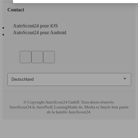
Contact
AutoScout24 pour iOS
AutoScout24 pour Android
© Copyright
AutoScout24 GmbH. Tous droits réservés.
AutoScout24.fr, AutoProff, LeasingMarkt.de, Media et Smyle font partie
de la famille AutoScout24.