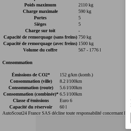
Poids maximum
2110 kg
Charge maximale
590 kg
Portes
5
Sièges
5
Charge sur toit
-
Capacité de remorquage (sans freins)
750 kg
Capacité de remorquage (avec freins)
1500 kg
Volume du coffre
567 - 1776 l
Consommation
Émissions de CO2*
152 g/km (komb.)
Consommation (ville)
8.2 l/100km
Consommation (route)
5.6 l/100km
Consommation (combinée)*
6.5 l/100km
Classe d'émissions
Euro 6
Capacité du réservoir
60 l
AutoScout24 France SAS décline toute responsabilité concernant l''exa