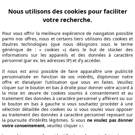
Nous utilisons des cookies pour faciliter
votre recherche.
ation Z-A
Puissance A-Z
Puissance Z-A
Ø Consommation A-Z
Ø Consom
Pour vous offrir la meilleure expérience de navigation possible
parmi nos offres, nous et certains tiers utilisons des cookies et
d’autres technologies (que nous désignons sous le terme
générique de : « cookies ») dans le but de stocker des
informations sur les appareils et des données à caractère
Période de fabrication
Puissance
Ø Consommation
personnel (par ex. les adresses IP) et d’y accéder.
Il nous est ainsi possible de faire apparaître une publicité
personnalisée en fonction de vos intérêts, d’optimiser notre
offre et d’analyser l’utilisation que vous en faites. Veuillez
2017/07 - 2018/08
111 KW (151 PS)
6.5 l/100km
cliquer sur le bouton en bas à droite pour donner votre accord à
la mise en œuvre de cookies soumis à consentement et au
s
2017/07 - 2018/08
111 KW (151 PS)
6.5 l/100km
traitement des données à caractère personnel y afférent ou sur
2017/07 - 2018/08
111 KW (151 PS)
6.5 l/100km
le bouton en bas à gauche si vous souhaitez procéder à une
sélection détaillée des cookies ou si vous voulez vous opposer
c Edition Spécifications techniques
au traitement des données à caractère personnel reposant sur
la poursuite d’intérêts légitimes. Si vous
ne voulez pas donner
votre consentement
, veuillez cliquer
.
ici