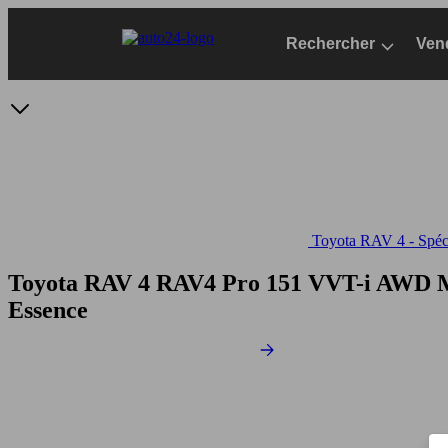
Passer
au
Rechercher
Ven
contenu
principal
Toyota RAV 4 - Spéci
Toyota RAV 4 RAV4 Pro 151 VVT-i AWD M
Essence