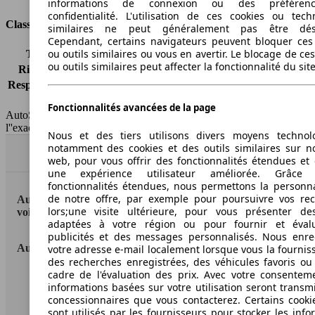
informations de connexion ou des préféren
confidentialité. L'utilisation de ces cookies ou tech
Classes d'assurance
similaires ne peut généralement pas être désa
Cependant, certains navigateurs peuvent bloquer ces
ou outils similaires ou vous en avertir. Le blocage de ce
Tous risques
-
ou outils similaires peut affecter la fonctionnalité du sit
Risques partiels
-
Responsabilité civile
-
HSN/TSN
n.c./n.c.
Fonctionnalités avancées de la page
AutoScout24 France SAS décline toute responsabilité concernant
l''exactitude des indications fournies.
Nous et des tiers utilisons divers moyens technol
notamment des cookies et des outils similaires sur no
Haut
web, pour vous offrir des fonctionnalités étendues et 
une expérience utilisateur améliorée. Grâc
fonctionnalités étendues, nous permettons la personna
de notre offre, par exemple pour poursuivre vos re
AutoScout24: la plus grande plateforme en ligne de
lors;une visite ultérieure, pour vous présenter de
voitures en Europe
adaptées à votre région ou pour fournir et éval
publicités et des messages personnalisés. Nous enre
AutoScout24
votre adresse e-mail localement lorsque vous la fournis
des recherches enregistrées, des véhicules favoris ou
cadre de l'évaluation des prix. Avec votre consentem
A propos d'AutoScout24
informations basées sur votre utilisation seront transm
concessionnaires que vous contacterez. Certains cookie
Conditions d'utilisation
sont utilisés par les fournisseurs pour stocker les info