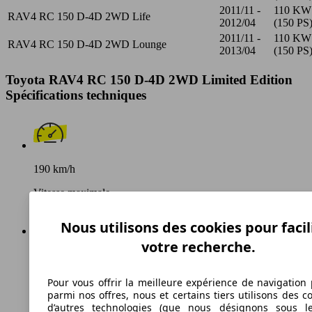
2011/11 -
110 KW
RAV4 RC 150 D-4D 2WD Life
2012/04
(150 PS
2011/11 -
110 KW
RAV4 RC 150 D-4D 2WD Lounge
2013/04
(150 PS
Toyota RAV4 RC 150 D-4D 2WD Limited Edition
Spécifications techniques
190 km/h
Vitesse maximale
Nous utilisons des cookies pour facil
votre recherche.
Diesel
Carburant
Pour vous offrir la meilleure expérience de navigation 
parmi nos offres, nous et certains tiers utilisons des c
d’autres technologies (que nous désignons sous l