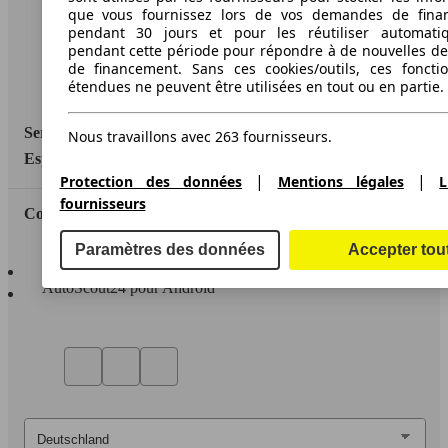
que vous fournissez lors de vos demandes de fina
Informations légales
pendant 30 jours et pour les réutiliser automati
pendant cette période pour répondre à de nouvelles 
Protection des données
de financement. Sans ces cookies/outils, ces fonctio
étendues ne peuvent être utilisées en tout ou en partie.
Accessibility Statement
Service
Nous travaillons avec 263 fournisseurs.
Espace Pro
|
|
Protection des données
Mentions légales
L
fournisseurs
Contact
Paramètres des données
Accepter tou
AutoScout24 pour iOS
AutoScout24 pour Android