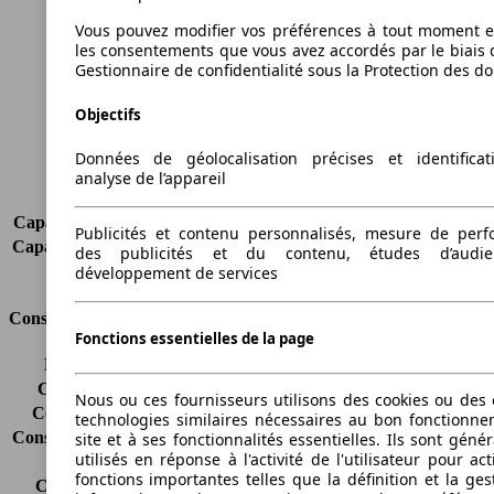
Longueur
4365 mm
Hauteur
1685 mm
Vous pouvez modifier vos préférences à tout moment et
les consentements que vous avez accordés par le biais 
Largeur
1815 mm
Gestionnaire de confidentialité sous la Protection des d
Empattement
2560 mm
Poids maximum
2140 kg
Objectifs
Charge maximale
525 kg
Portes
5
Données de géolocalisation précises et identifica
Sièges
5
analyse de l’appareil
Charge sur toit
-
Capacité de remorquage (sans freins)
750 kg
Publicités et contenu personnalisés, mesure de per
Capacité de remorquage (avec freins)
2000 kg
des publicités et du contenu, études d’audi
Volume du coffre
469 - 1552 l
développement de services
Consommation
Fonctions essentielles de la page
Émissions de CO2*
156 g/km (komb.)
Consommation (ville)
-
Nous ou ces fournisseurs utilisons des cookies ou des o
Consommation (route)
-
technologies similaires nécessaires au bon fonctionn
Consommation (combinée)*
-
site et à ses fonctionnalités essentielles. Ils sont gén
utilisés en réponse à l'activité de l'utilisateur pour ac
Classe d'émissions
pas d'information
fonctions importantes telles que la définition et la ges
Capacité du réservoir
60 l