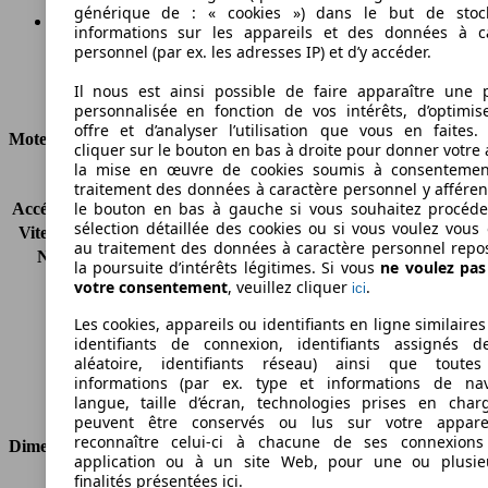
générique de : « cookies ») dans le but de stoc
informations sur les appareils et des données à c
personnel (par ex. les adresses IP) et d’y accéder.
156 g/km
Il nous est ainsi possible de faire apparaître une p
Émissions de CO2 (combinées)*
personnalisée en fonction de vos intérêts, d’optimis
offre et d’analyser l’utilisation que vous en faites. 
Moteur et Puissance
cliquer sur le bouton en bas à droite pour donner votre 
la mise en œuvre de cookies soumis à consentemen
KW (CH)
110 kW (150 PS)
traitement des données à caractère personnel y afféren
le bouton en bas à gauche si vous souhaitez procéd
Accélération (0-100 km/h)
10.0s
sélection détaillée des cookies ou si vous voulez vous
Vitesse maximale (km/h)
190 km/h
au traitement des données à caractère personnel repo
Nombre de vitesses
6
la poursuite d’intérêts légitimes. Si vous
ne voulez pa
Couple
340 nm
votre consentement
, veuillez cliquer
.
ici
Cylindrée
2231 ccm
Les cookies, appareils ou identifiants en ligne similaires
Carburant
Diesel
identifiants de connexion, identifiants assignés 
Cylindres
4
aléatoire, identifiants réseau) ainsi que toutes
Transmission
Boîte manuelle
informations (par ex. type et informations de nav
Type de traction
Traction avant
langue, taille d’écran, technologies prises en charg
peuvent être conservés ou lus sur votre appare
reconnaître celui-ci à chacune de ses connexion
Dimensions
application ou à un site Web, pour une ou plusie
finalités présentées ici.