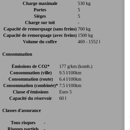
Charge maximale
530 kg
Portes
5
Sièges
5
Charge sur toit
-
Capacité de remorquage (sans freins)
700 kg
Capacité de remorquage (avec freins)
1500 kg
Volume du coffre
469 - 1552 l
Consommation
Émissions de CO2*
177 g/km (komb.)
Consommation (ville)
9.5 l/100km
Consommation (route)
6.4 l/100km
Consommation (combinée)*
7.5 l/100km
Classe d'émissions
Euro 5
Capacité du réservoir
60 l
Classes d'assurance
Tous risques
-
Risques partiels
-