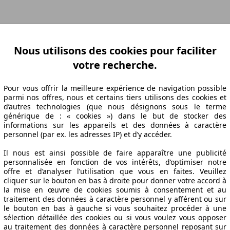
ation Z-A
Puissance A-Z
Puissance Z-A
Ø Consommation A-Z
Ø Consom
Nous utilisons des cookies pour faciliter
votre recherche.
e fabrication
Puissance
Ø Consommation
Pour vous offrir la meilleure expérience de navigation possible
parmi nos offres, nous et certains tiers utilisons des cookies et
d’autres technologies (que nous désignons sous le terme
générique de : « cookies ») dans le but de stocker des
informations sur les appareils et des données à caractère
 2013/04
116 KW (158 PS)
7.5 l/100km
personnel (par ex. les adresses IP) et d’y accéder.
 2012/04
116 KW (158 PS)
7.5 l/100km
Il nous est ainsi possible de faire apparaître une publicité
 2013/04
116 KW (158 PS)
7.5 l/100km
personnalisée en fonction de vos intérêts, d’optimiser notre
offre et d’analyser l’utilisation que vous en faites. Veuillez
iDrive S Spécifications techniques
cliquer sur le bouton en bas à droite pour donner votre accord à
la mise en œuvre de cookies soumis à consentement et au
traitement des données à caractère personnel y afférent ou sur
le bouton en bas à gauche si vous souhaitez procéder à une
sélection détaillée des cookies ou si vous voulez vous opposer
au traitement des données à caractère personnel reposant sur