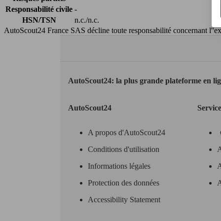
Responsabilité civile
-
HSN/TSN
n.c./n.c.
AutoScout24 France SAS décline toute responsabilité concernant l''exa
AutoScout24: la plus grande plateforme en li
AutoScout24
Servic
A propos d'AutoScout24
Conditions d'utilisation
A
Informations légales
A
Protection des données
A
Accessibility Statement