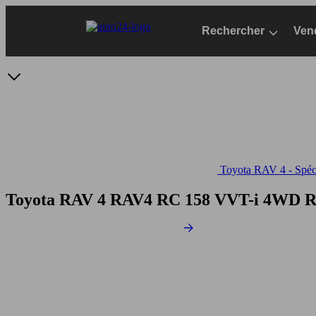
Passer
au
Rechercher
Ven
contenu
principal
Toyota RAV 4 - Spéci
Toyota RAV 4 RAV4 RC 158 VVT-i 4WD
R