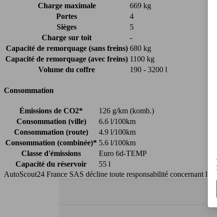
Charge maximale
669 kg
Portes
4
Sièges
5
Charge sur toit
-
Capacité de remorquage (sans freins)
680 kg
Capacité de remorquage (avec freins)
1100 kg
Volume du coffre
190 - 3200 l
Consommation
Émissions de CO2*
126 g/km (komb.)
Consommation (ville)
6.6 l/100km
Consommation (route)
4.9 l/100km
Consommation (combinée)*
5.6 l/100km
Classe d'émissions
Euro 6d-TEMP
Capacité du réservoir
55 l
AutoScout24 France SAS décline toute responsabilité concernant l''exa