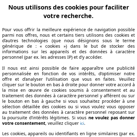
Nous utilisons des cookies pour faciliter
votre recherche.
ation Z-A
Puissance A-Z
Puissance Z-A
Ø Consommation A-Z
Ø Consom
Pour vous offrir la meilleure expérience de navigation possible
parmi nos offres, nous et certains tiers utilisons des cookies et
d’autres technologies (que nous désignons sous le terme
générique de : « cookies ») dans le but de stocker des
informations sur les appareils et des données à caractère
abrication
Puissance
Ø Consommation
personnel (par ex. les adresses IP) et d’y accéder.
Il nous est ainsi possible de faire apparaître une publicité
personnalisée en fonction de vos intérêts, d’optimiser notre
offre et d’analyser l’utilisation que vous en faites. Veuillez
19/05
62 KW (84 PS)
5.6 l/100km
cliquer sur le bouton en bas à droite pour donner votre accord à
19/05
62 KW (84 PS)
5.6 l/100km
la mise en œuvre de cookies soumis à consentement et au
19/05
62 KW (84 PS)
5.6 l/100km
traitement des données à caractère personnel y afférent ou sur
le bouton en bas à gauche si vous souhaitez procéder à une
ons techniques
sélection détaillée des cookies ou si vous voulez vous opposer
au traitement des données à caractère personnel reposant sur
la poursuite d’intérêts légitimes. Si vous
ne voulez pas donner
votre consentement
, veuillez cliquer
.
ici
Les cookies, appareils ou identifiants en ligne similaires (par ex.