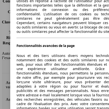
utilisés en réponse à l'activité de l'utilisateur pour ac
Consommation (combinée)*
6.4 l/100km
fonctions importantes telles que la définition et la ges
Classe d'émissions
Euro 5
informations de connexion ou des préféren
Capacité du réservoir
60 l
confidentialité. L'utilisation de ces cookies ou tech
similaires ne peut généralement pas être désa
Classes d'assurance
Cependant, certains navigateurs peuvent bloquer ces
ou outils similaires ou vous en avertir. Le blocage de ce
ou outils similaires peut affecter la fonctionnalité du sit
Tous risques
-
Risques partiels
-
Responsabilité civile
-
Fonctionnalités avancées de la page
HSN/TSN
n.c./n.c.
AutoScout24 France SAS décline toute responsabilité concernant
Nous et des tiers utilisons divers moyens technol
l''exactitude des indications fournies.
notamment des cookies et des outils similaires sur no
web, pour vous offrir des fonctionnalités étendues et 
Haut
une expérience utilisateur améliorée. Grâc
fonctionnalités étendues, nous permettons la personna
de notre offre, par exemple pour poursuivre vos re
lors;une visite ultérieure, pour vous présenter de
AutoScout24: la plus grande plateforme en ligne de
adaptées à votre région ou pour fournir et éval
voitures en Europe
publicités et des messages personnalisés. Nous enre
votre adresse e-mail localement lorsque vous la fournis
des recherches enregistrées, des véhicules favoris ou
AutoScout24
cadre de l'évaluation des prix. Avec votre consentem
informations basées sur votre utilisation seront transm