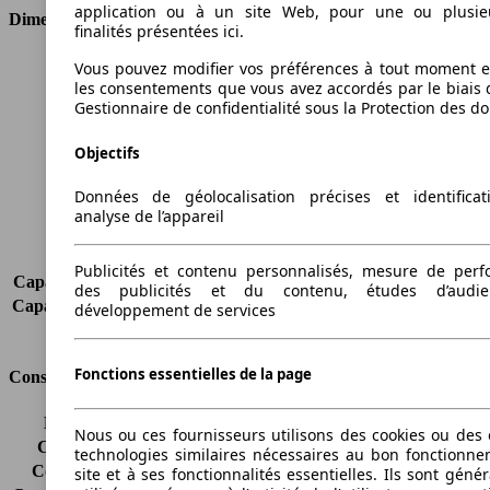
application ou à un site Web, pour une ou plusie
Dimensions
finalités présentées ici.
Longueur
4406 mm
Vous pouvez modifier vos préférences à tout moment et
les consentements que vous avez accordés par le biais 
Hauteur
1822 mm
Gestionnaire de confidentialité sous la Protection des d
Largeur
1794 mm
Empattement
2681 mm
Objectifs
Poids maximum
2180 kg
Charge maximale
719 kg
Données de géolocalisation précises et identifica
Portes
5
analyse de l’appareil
Sièges
5
Charge sur toit
-
Publicités et contenu personnalisés, mesure de per
Capacité de remorquage (sans freins)
730 kg
des publicités et du contenu, études d’audi
Capacité de remorquage (avec freins)
1200 kg
développement de services
Volume du coffre
750 - 3030 l
Fonctions essentielles de la page
Consommation
Émissions de CO2*
149 g/km (komb.)
Nous ou ces fournisseurs utilisons des cookies ou des o
Consommation (ville)
8.0 l/100km
technologies similaires nécessaires au bon fonctionn
Consommation (route)
5.6 l/100km
site et à ses fonctionnalités essentielles. Ils sont gén