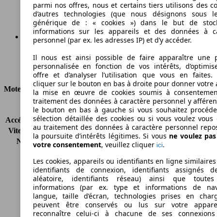
Émissions de CO2 (combinées)*
parmi nos offres, nous et certains tiers utilisons des c
d’autres technologies (que nous désignons sous l
générique de : « cookies ») dans le but de stoc
informations sur les appareils et des données à c
personnel (par ex. les adresses IP) et d’y accéder.
Ø 6.4 l/100km
Il nous est ainsi possible de faire apparaître une p
personnalisée en fonction de vos intérêts, d’optimis
Consommation
offre et d’analyser l’utilisation que vous en faites. 
cliquer sur le bouton en bas à droite pour donner votre 
Moteur et Puissance
la mise en œuvre de cookies soumis à consentemen
traitement des données à caractère personnel y afféren
KW (CH)
77 kW (105 PS)
le bouton en bas à gauche si vous souhaitez procéd
sélection détaillée des cookies ou si vous voulez vous
Accélération (0-100 km/h)
12.4s
au traitement des données à caractère personnel repo
Vitesse maximale (km/h)
169 km/h
la poursuite d’intérêts légitimes. Si vous
ne voulez pa
Nombre de vitesses
5
votre consentement
, veuillez cliquer
.
ici
Couple
175 nm
Les cookies, appareils ou identifiants en ligne similaires
Cylindrée
1197 ccm
identifiants de connexion, identifiants assignés 
Carburant
Essence
aléatoire, identifiants réseau) ainsi que toutes
Cylindres
4
informations (par ex. type et informations de nav
Transmission
Boîte manuelle
langue, taille d’écran, technologies prises en charg
peuvent être conservés ou lus sur votre appare
Type de traction
Traction avant
reconnaître celui-ci à chacune de ses connexion