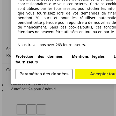
A propos d'AutoScout24
concessionnaires que vous contacterez. Certains cookie
sont utilisés par les fournisseurs pour stocker les info
Conditions d'utilisation
que vous fournissez lors de vos demandes de fina
pendant 30 jours et pour les réutiliser automati
Informations légales
pendant cette période pour répondre à de nouvelles 
de financement. Sans ces cookies/outils, ces fonctio
Protection des données
étendues ne peuvent être utilisées en tout ou en partie.
Accessibility Statement
Nous travaillons avec 263 fournisseurs.
Service
|
|
Espace Pro
Protection des données
Mentions légales
L
fournisseurs
Contact
Paramètres des données
Accepter tou
AutoScout24 pour iOS
AutoScout24 pour Android