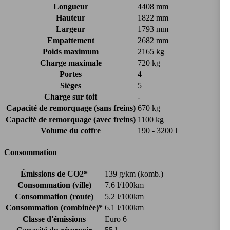
Longueur
4408 mm
Hauteur
1822 mm
Largeur
1793 mm
Empattement
2682 mm
Poids maximum
2165 kg
Charge maximale
720 kg
Portes
4
Sièges
5
Charge sur toit
-
Capacité de remorquage (sans freins)
670 kg
Capacité de remorquage (avec freins)
1100 kg
Volume du coffre
190 - 3200 l
Consommation
Émissions de CO2*
139 g/km (komb.)
Consommation (ville)
7.6 l/100km
Consommation (route)
5.2 l/100km
Consommation (combinée)*
6.1 l/100km
Classe d'émissions
Euro 6