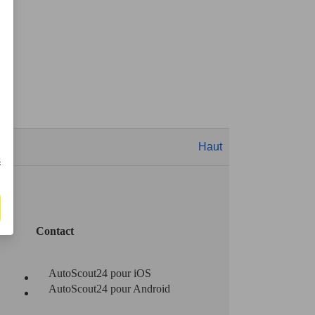
Haut
s
Contact
AutoScout24 pour iOS
AutoScout24 pour Android