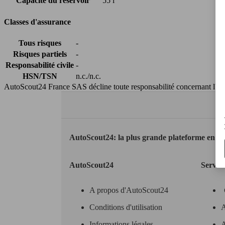
Capacité du réservoir
55 l
Classes d'assurance
Tous risques
-
Risques partiels
-
Responsabilité civile
-
HSN/TSN
n.c./n.c.
AutoScout24 France SAS décline toute responsabilité concernant l''exa
AutoScout24: la plus grande plateforme en li
AutoScout24
Servic
A propos d'AutoScout24
Conditions d'utilisation
A
Informations légales
A