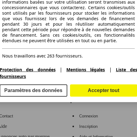
informations basées sur votre utilisation seront transmises aux
concessionnaires que vous contacterez. Certains cookies/outils
sont utilisés par les fournisseurs pour stocker les informations
que vous fournissez lors de vos demandes de financement
pendant 30 jours et pour les réutiliser automatiquement
pendant cette période pour répondre à de nouvelles demandes
de financement. Sans ces cookies/outils, ces fonctionnalités
étendues ne peuvent être utilisées en tout ou en partie.
ctitude des indications fournies.
Nous travaillons avec 263 fournisseurs.
|
|
Protection des données
Mentions légales
Liste de
fournisseurs
gne de voitures en Europe
Paramètres des données
Accepter tout
e
Espace Pro
Contact
Connexion
ide
Inscription
nnonces auto par marque
Aide et Information