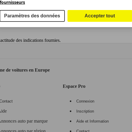
fournisseurs
Paramètres des données
Accepter tout
ctitude des indications fournies.
gne de voitures en Europe
e
Espace Pro
Contact
Connexion
ide
Inscription
nnonces auto par marque
Aide et Information
nnonces auto par région
Contact