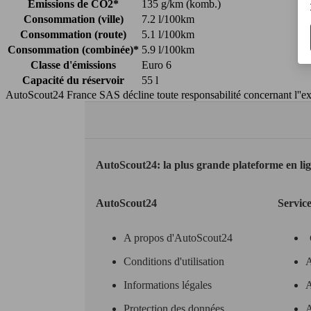
Émissions de CO2*
135 g/km (komb.)
Consommation (ville)
7.2 l/100km
Consommation (route)
5.1 l/100km
Consommation (combinée)*
5.9 l/100km
Classe d'émissions
Euro 6
Capacité du réservoir
55 l
AutoScout24 France SAS décline toute responsabilité concernant l''exa
AutoScout24: la plus grande plateforme en li
AutoScout24
Servic
A propos d'AutoScout24
Conditions d'utilisation
A
Informations légales
A
Protection des données
A