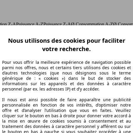
ation Z-A
Puissance A-Z
Puissance Z-A
Ø Consommation A-Z
Ø Consom
Nous utilisons des cookies pour faciliter
votre recherche.
abrication
Puissance
Ø Consommation
Pour vous offrir la meilleure expérience de navigation possible
parmi nos offres, nous et certains tiers utilisons des cookies et
d’autres technologies (que nous désignons sous le terme
18/07
92 KW (125 PS)
5.9 l/100km
générique de : « cookies ») dans le but de stocker des
informations sur les appareils et des données à caractère
16/05
92 KW (125 PS)
5.9 l/100km
personnel (par ex. les adresses IP) et d’y accéder.
16/05
92 KW (125 PS)
5.8 l/100km
18/07
92 KW (125 PS)
5.9 l/100km
Il nous est ainsi possible de faire apparaître une publicité
18/07
92 KW (125 PS)
5.9 l/100km
personnalisée en fonction de vos intérêts, d’optimiser notre
18/07
92 KW (125 PS)
5.9 l/100km
offre et d’analyser l’utilisation que vous en faites. Veuillez
cliquer sur le bouton en bas à droite pour donner votre accord à
la mise en œuvre de cookies soumis à consentement et au
traitement des données à caractère personnel y afférent ou sur
le bouton en bas à gauche si vous souhaitez procéder à une