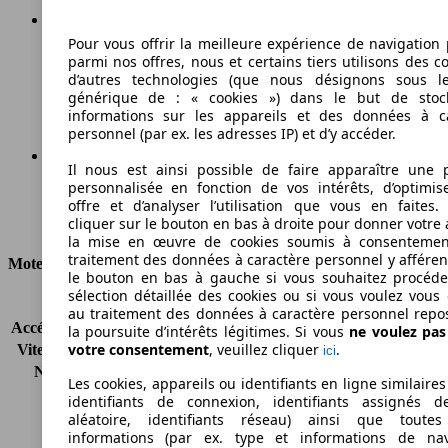
Pour vous offrir la meilleure expérience de navigation 
150 g/km
parmi nos offres, nous et certains tiers utilisons des c
d’autres technologies (que nous désignons sous l
Émissions de CO2 (combinées)*
générique de : « cookies ») dans le but de stoc
informations sur les appareils et des données à c
personnel (par ex. les adresses IP) et d’y accéder.
Il nous est ainsi possible de faire apparaître une p
personnalisée en fonction de vos intérêts, d’optimis
Ø 6.6 l/100km
offre et d’analyser l’utilisation que vous en faites. 
cliquer sur le bouton en bas à droite pour donner votre 
Consommation
la mise en œuvre de cookies soumis à consentemen
traitement des données à caractère personnel y afféren
Moteur et Puissance
le bouton en bas à gauche si vous souhaitez procéd
sélection détaillée des cookies ou si vous voulez vous
KW (CH)
96 kW (130 PS)
au traitement des données à caractère personnel repo
Accélération (0-100 km/h)
-
la poursuite d’intérêts légitimes. Si vous
ne voulez pa
votre consentement
, veuillez cliquer
.
Vitesse maximale (km/h)
191 km/h
ici
Nombre de vitesses
6
Les cookies, appareils ou identifiants en ligne similaires
Couple
220 nm
identifiants de connexion, identifiants assignés 
Cylindrée
1395 ccm
aléatoire, identifiants réseau) ainsi que toutes
informations (par ex. type et informations de nav
Carburant
Essence