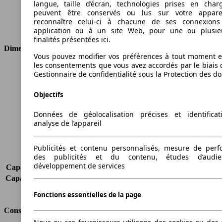
langue, taille d’écran, technologies prises en charg
Cylindres
4
peuvent être conservés ou lus sur votre appare
Transmission
Boîte manuelle
reconnaître celui-ci à chacune de ses connexion
Type de traction
Traction avant
application ou à un site Web, pour une ou plusie
finalités présentées ici.
Dimensions
Vous pouvez modifier vos préférences à tout moment et
les consentements que vous avez accordés par le biais 
Longueur
4408 mm
Gestionnaire de confidentialité sous la Protection des d
Hauteur
1822 mm
Largeur
1793 mm
Objectifs
Empattement
2682 mm
Poids maximum
2200 kg
Données de géolocalisation précises et identifica
analyse de l’appareil
Charge maximale
662 kg
Portes
5
Sièges
5
Publicités et contenu personnalisés, mesure de per
des publicités et du contenu, études d’audi
Charge sur toit
-
développement de services
Capacité de remorquage (sans freins)
700 kg
Capacité de remorquage (avec freins)
1400 kg
Volume du coffre
190 - 3200 l
Fonctions essentielles de la page
Consommation