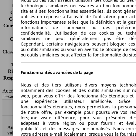
Nous ou ces fournisseurs utilisons des cookies ou des o
technologies similaires nécessaires au bon fonctionn
Émissions de CO2*
150 g/km (komb.)
site et à ses fonctionnalités essentielles. Ils sont gén
Consommation (ville)
8.1 l/100km
utilisés en réponse à l'activité de l'utilisateur pour ac
Consommation (route)
5.7 l/100km
fonctions importantes telles que la définition et la ges
Consommation (combinée)*
6.6 l/100km
informations de connexion ou des préféren
Classe d'émissions
Euro 6d-TEMP
confidentialité. L'utilisation de ces cookies ou tech
similaires ne peut généralement pas être désa
Capacité du réservoir
55 l
Cependant, certains navigateurs peuvent bloquer ces
ou outils similaires ou vous en avertir. Le blocage de ce
Classes d'assurance
ou outils similaires peut affecter la fonctionnalité du sit
Tous risques
-
Risques partiels
-
Fonctionnalités avancées de la page
Responsabilité civile
-
Nous et des tiers utilisons divers moyens technol
HSN/TSN
n.c./n.c.
notamment des cookies et des outils similaires sur no
AutoScout24 France SAS décline toute responsabilité concernant
web, pour vous offrir des fonctionnalités étendues et 
l''exactitude des indications fournies.
une expérience utilisateur améliorée. Grâc
fonctionnalités étendues, nous permettons la personna
Haut
de notre offre, par exemple pour poursuivre vos re
lors;une visite ultérieure, pour vous présenter de
adaptées à votre région ou pour fournir et éval
AutoScout24: la plus grande plateforme en ligne de
publicités et des messages personnalisés. Nous enre
voitures en Europe
votre adresse e-mail localement lorsque vous la fournis