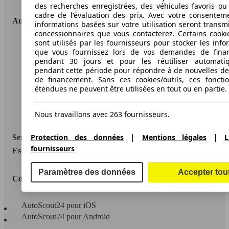
des recherches enregistrées, des véhicules favoris ou
cadre de l'évaluation des prix. Avec votre consentem
AutoScout24
informations basées sur votre utilisation seront transm
concessionnaires que vous contacterez. Certains cookie
sont utilisés par les fournisseurs pour stocker les info
A propos d'AutoScout24
que vous fournissez lors de vos demandes de fina
pendant 30 jours et pour les réutiliser automati
Conditions d'utilisation
pendant cette période pour répondre à de nouvelles 
de financement. Sans ces cookies/outils, ces fonctio
Informations légales
étendues ne peuvent être utilisées en tout ou en partie.
Protection des données
Nous travaillons avec 263 fournisseurs.
Accessibility Statement
|
|
Protection des données
Mentions légales
L
Service
fournisseurs
Espace Pro
Paramètres des données
Accepter tou
Contact
AutoScout24 pour iOS
AutoScout24 pour Android