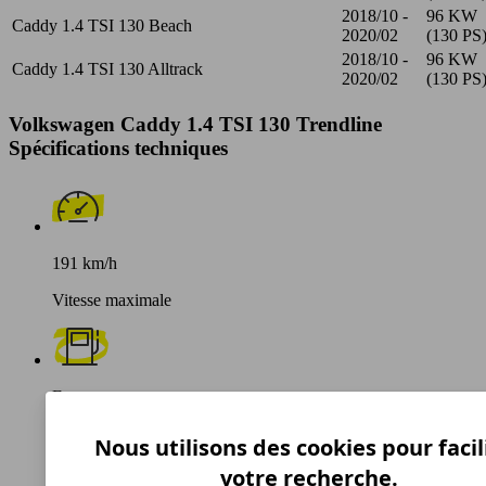
2018/10 -
96 KW
Caddy 1.4 TSI 130 Beach
2020/02
(130 PS
2018/10 -
96 KW
Caddy 1.4 TSI 130 Alltrack
2020/02
(130 PS
Volkswagen Caddy 1.4 TSI 130 Trendline
Spécifications techniques
191 km/h
Vitesse maximale
Essence
Carburant
Nous utilisons des cookies pour facil
votre recherche.