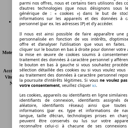
Émissions de CO2 (combinées)*
parmi nos offres, nous et certains tiers utilisons des c
d’autres technologies (que nous désignons sous l
générique de : « cookies ») dans le but de stoc
informations sur les appareils et des données à c
personnel (par ex. les adresses IP) et d’y accéder.
Ø 8.2 l/100km
Il nous est ainsi possible de faire apparaître une p
personnalisée en fonction de vos intérêts, d’optimis
Consommation
offre et d’analyser l’utilisation que vous en faites. 
cliquer sur le bouton en bas à droite pour donner votre 
Moteur et Puissance
la mise en œuvre de cookies soumis à consentemen
traitement des données à caractère personnel y afféren
KW (CH)
55 kW (75 PS)
le bouton en bas à gauche si vous souhaitez procéd
sélection détaillée des cookies ou si vous voulez vous
Accélération (0-100 km/h)
17.9s
au traitement des données à caractère personnel repo
Vitesse maximale (km/h)
148 km/h
la poursuite d’intérêts légitimes. Si vous
ne voulez pa
Nombre de vitesses
5
votre consentement
, veuillez cliquer
.
ici
Couple
126 nm
Les cookies, appareils ou identifiants en ligne similaires
Cylindrée
1390 ccm
identifiants de connexion, identifiants assignés 
Carburant
Essence
aléatoire, identifiants réseau) ainsi que toutes
Cylindres
4
informations (par ex. type et informations de nav
Transmission
Boîte manuelle
langue, taille d’écran, technologies prises en charg
peuvent être conservés ou lus sur votre appare
Type de traction
Traction avant
reconnaître celui-ci à chacune de ses connexion