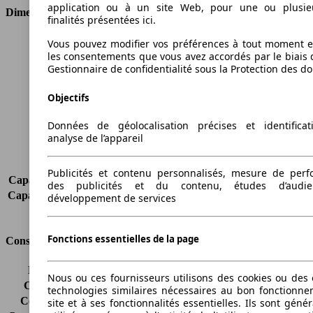
application ou à un site Web, pour une ou plusie
Dimensions
finalités présentées ici.
Longueur
4405 mm
Vous pouvez modifier vos préférences à tout moment et
les consentements que vous avez accordés par le biais 
Hauteur
1833 mm
Gestionnaire de confidentialité sous la Protection des d
Largeur
1802 mm
Empattement
2682 mm
Objectifs
Poids maximum
2000 kg
Charge maximale
658 kg
Données de géolocalisation précises et identifica
Portes
4
analyse de l’appareil
Sièges
5
Charge sur toit
-
Publicités et contenu personnalisés, mesure de per
Capacité de remorquage (sans freins)
-
des publicités et du contenu, études d’audi
Capacité de remorquage (avec freins)
-
développement de services
Volume du coffre
-
Fonctions essentielles de la page
Consommation
Émissions de CO2*
197 g/km (komb.)
Nous ou ces fournisseurs utilisons des cookies ou des o
Consommation (ville)
10.4 l/100km
technologies similaires nécessaires au bon fonctionn
Consommation (route)
6.9 l/100km
site et à ses fonctionnalités essentielles. Ils sont gén