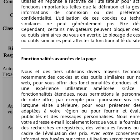
utilisés en réponse à l'activité de l'utilisateur pour ac
Consommation (combinée)*
8.2 l/100km
fonctions importantes telles que la définition et la ges
Classe d'émissions
pas d'information
informations de connexion ou des préféren
Capacité du réservoir
61 l
confidentialité. L'utilisation de ces cookies ou tech
similaires ne peut généralement pas être désa
Classes d'assurance
Cependant, certains navigateurs peuvent bloquer ces
ou outils similaires ou vous en avertir. Le blocage de ce
ou outils similaires peut affecter la fonctionnalité du sit
Tous risques
-
Risques partiels
-
Responsabilité civile
-
Fonctionnalités avancées de la page
HSN/TSN
MVW11x7Dxxxx/n.c.
AutoScout24 France SAS décline toute responsabilité concernant
Nous et des tiers utilisons divers moyens technol
l''exactitude des indications fournies.
notamment des cookies et des outils similaires sur no
web, pour vous offrir des fonctionnalités étendues et 
Haut
une expérience utilisateur améliorée. Grâc
fonctionnalités étendues, nous permettons la personna
de notre offre, par exemple pour poursuivre vos re
lors;une visite ultérieure, pour vous présenter de
AutoScout24: la plus grande plateforme en ligne de
adaptées à votre région ou pour fournir et éval
voitures en Europe
publicités et des messages personnalisés. Nous enre
votre adresse e-mail localement lorsque vous la fournis
des recherches enregistrées, des véhicules favoris ou
AutoScout24
cadre de l'évaluation des prix. Avec votre consentem
informations basées sur votre utilisation seront transm