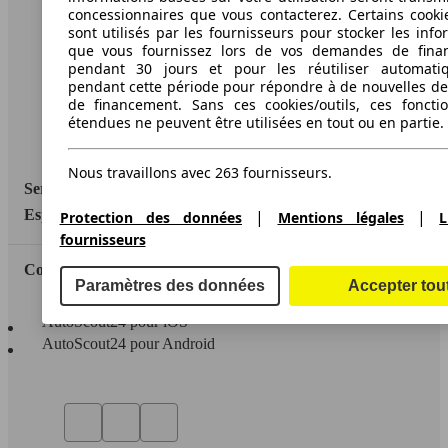
A propos d'AutoScout24
concessionnaires que vous contacterez. Certains cookie
sont utilisés par les fournisseurs pour stocker les info
Conditions d'utilisation
que vous fournissez lors de vos demandes de fina
pendant 30 jours et pour les réutiliser automati
Informations légales
pendant cette période pour répondre à de nouvelles 
de financement. Sans ces cookies/outils, ces fonctio
Protection des données
étendues ne peuvent être utilisées en tout ou en partie.
Accessibility Statement
Nous travaillons avec 263 fournisseurs.
Service
|
|
Espace Pro
Protection des données
Mentions légales
L
fournisseurs
Contact
Paramètres des données
Accepter tou
AutoScout24 pour iOS
AutoScout24 pour Android