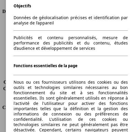
Objectifs
Dimensions
Données de géolocalisation précises et identification par
analyse de l’appareil
Longueur
4405 mm
Hauteur
1833 mm
Largeur
1802 mm
Publicités et contenu personnalisés, mesure de
performance des publicités et du contenu, études
Empattement
2682 mm
d’audience et développement de services
Poids maximum
2121 kg
Charge maximale
695 kg
Portes
4
Fonctions essentielles de la page
Sièges
5
Charge sur toit
-
Nous ou ces fournisseurs utilisons des cookies ou des
Capacité de remorquage (sans freins)
-
outils et technologies similaires nécessaires au bon
Capacité de remorquage (avec freins)
-
fonctionnement du site et à ses fonctionnalités
Volume du coffre
-
essentielles. Ils sont généralement utilisés en réponse à
l'activité de l'utilisateur pour activer des fonctions
Consommation
importantes telles que la définition et la gestion des
informations de connexion ou des préférences de
confidentialité. L'utilisation de ces cookies ou
Émissions de CO2*
162 g/km (komb.)
technologies similaires ne peut généralement pas être
Consommation (ville)
7.2 l/100km
désactivée. Cependant, certains navigateurs peuvent