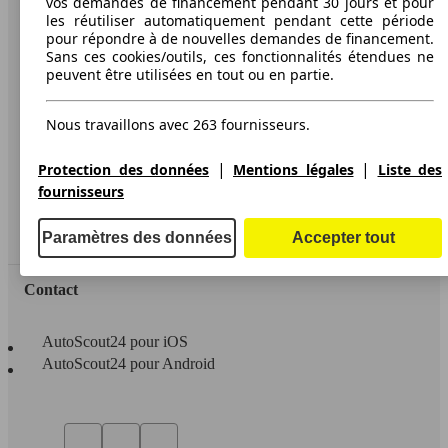
vos demandes de financement pendant 30 jours et pour
les réutiliser automatiquement pendant cette période
A propos d'AutoScout24
pour répondre à de nouvelles demandes de financement.
Sans ces cookies/outils, ces fonctionnalités étendues ne
Conditions d'utilisation
peuvent être utilisées en tout ou en partie.
Informations légales
Nous travaillons avec 263 fournisseurs.
Protection des données
Accessibility Statement
|
|
Protection des données
Mentions légales
Liste des
fournisseurs
Service
Espace Pro
Paramètres des données
Accepter tout
Contact
AutoScout24 pour iOS
AutoScout24 pour Android