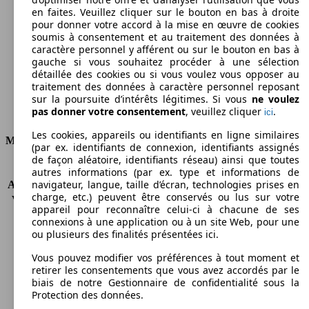
en faites. Veuillez cliquer sur le bouton en bas à droite
Émissions de CO2 (combinées)*
pour donner votre accord à la mise en œuvre de cookies
soumis à consentement et au traitement des données à
caractère personnel y afférent ou sur le bouton en bas à
gauche si vous souhaitez procéder à une sélection
détaillée des cookies ou si vous voulez vous opposer au
traitement des données à caractère personnel reposant
Ø 6.0 l/100km
sur la poursuite d’intérêts légitimes. Si vous
ne voulez
pas donner votre consentement
, veuillez cliquer
.
ici
Consommation
Les cookies, appareils ou identifiants en ligne similaires
Moteur et Puissance
(par ex. identifiants de connexion, identifiants assignés
de façon aléatoire, identifiants réseau) ainsi que toutes
KW (CH)
77 kW (105 PS)
autres informations (par ex. type et informations de
navigateur, langue, taille d’écran, technologies prises en
Accélération (0-100 km/h)
13.3s
charge, etc.) peuvent être conservés ou lus sur votre
Vitesse maximale (km/h)
166 km/h
appareil pour reconnaître celui-ci à chacune de ses
Nombre de vitesses
5
connexions à une application ou à un site Web, pour une
Couple
250 nm
ou plusieurs des finalités présentées ici.
Cylindrée
1896 ccm
Vous pouvez modifier vos préférences à tout moment et
Carburant
Diesel
retirer les consentements que vous avez accordés par le
Cylindres
4
biais de notre Gestionnaire de confidentialité sous la
Transmission
Boîte manuelle
Protection des données.
Type de traction
Traction avant