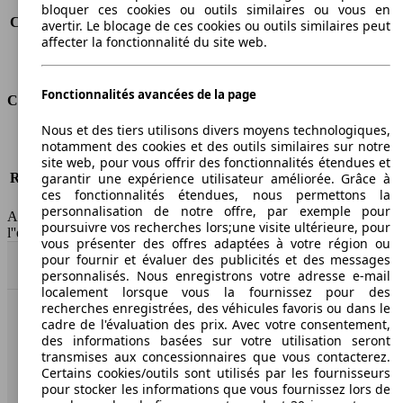
Consommation (route)
5.3 l/100km
bloquer ces cookies ou outils similaires ou vous en
Consommation (combinée)*
6.0 l/100km
avertir. Le blocage de ces cookies ou outils similaires peut
affecter la fonctionnalité du site web.
Classe d'émissions
pas d'information
Capacité du réservoir
61 l
Fonctionnalités avancées de la page
Classes d'assurance
Nous et des tiers utilisons divers moyens technologiques,
Tous risques
-
notamment des cookies et des outils similaires sur notre
Risques partiels
-
site web, pour vous offrir des fonctionnalités étendues et
Responsabilité civile
-
garantir une expérience utilisateur améliorée. Grâce à
ces fonctionnalités étendues, nous permettons la
HSN/TSN
MVW53x7Dxxxx/n.c.
personnalisation de notre offre, par exemple pour
AutoScout24 France SAS décline toute responsabilité concernant
poursuivre vos recherches lors;une visite ultérieure, pour
l''exactitude des indications fournies.
vous présenter des offres adaptées à votre région ou
pour fournir et évaluer des publicités et des messages
Haut
personnalisés. Nous enregistrons votre adresse e-mail
localement lorsque vous la fournissez pour des
recherches enregistrées, des véhicules favoris ou dans le
cadre de l'évaluation des prix. Avec votre consentement,
AutoScout24: la plus grande plateforme en ligne de
des informations basées sur votre utilisation seront
voitures en Europe
transmises aux concessionnaires que vous contacterez.
Certains cookies/outils sont utilisés par les fournisseurs
AutoScout24
pour stocker les informations que vous fournissez lors de