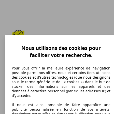
166 km/h
Nous utilisons des cookies pour
faciliter votre recherche.
Vitesse maximale
Pour vous offrir la meilleure expérience de navigation
possible parmi nos offres, nous et certains tiers utilisons
des cookies et d’autres technologies (que nous désignons
Diesel
sous le terme générique de : « cookies ») dans le but de
stocker des informations sur les appareils et des
Carburant
données à caractère personnel (par ex. les adresses IP) et
d’y accéder.
Il nous est ainsi possible de faire apparaître une
publicité personnalisée en fonction de vos intérêts,
162 g/km
d’optimiser notre offre et d’analyser l’utilisation que vous