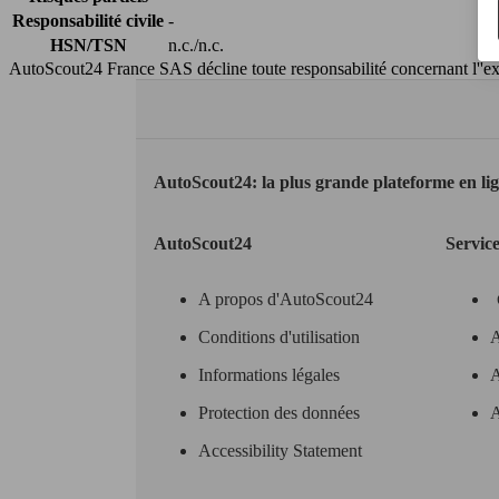
Responsabilité civile
-
HSN/TSN
n.c./n.c.
AutoScout24 France SAS décline toute responsabilité concernant l''exa
AutoScout24: la plus grande plateforme en li
AutoScout24
Servic
A propos d'AutoScout24
Conditions d'utilisation
A
Informations légales
A
Protection des données
A
Accessibility Statement