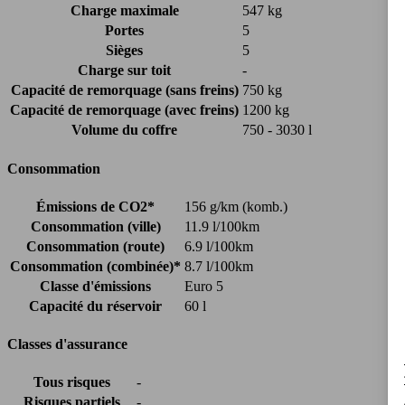
Charge maximale
547 kg
Portes
5
Sièges
5
Charge sur toit
-
Capacité de remorquage (sans freins)
750 kg
Capacité de remorquage (avec freins)
1200 kg
Volume du coffre
750 - 3030 l
Consommation
Émissions de CO2*
156 g/km (komb.)
Consommation (ville)
11.9 l/100km
Consommation (route)
6.9 l/100km
Consommation (combinée)*
8.7 l/100km
Classe d'émissions
Euro 5
Capacité du réservoir
60 l
Classes d'assurance
Tous risques
-
Risques partiels
-