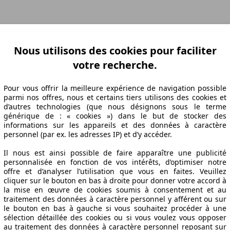
ation Z-A
Puissance A-Z
Puissance Z-A
Ø Consommation A-Z
Ø Consom
Nous utilisons des cookies pour faciliter
votre recherche.
abrication
Puissance
Ø Consommation
Pour vous offrir la meilleure expérience de navigation possible
parmi nos offres, nous et certains tiers utilisons des cookies et
d’autres technologies (que nous désignons sous le terme
générique de : « cookies ») dans le but de stocker des
informations sur les appareils et des données à caractère
15/04
80 KW (109 PS)
8.7 l/100km
personnel (par ex. les adresses IP) et d’y accéder.
15/04
80 KW (109 PS)
8.7 l/100km
Il nous est ainsi possible de faire apparaître une publicité
15/04
80 KW (109 PS)
8.7 l/100km
personnalisée en fonction de vos intérêts, d’optimiser notre
offre et d’analyser l’utilisation que vous en faites. Veuillez
pécifications techniques
cliquer sur le bouton en bas à droite pour donner votre accord à
la mise en œuvre de cookies soumis à consentement et au
traitement des données à caractère personnel y afférent ou sur
le bouton en bas à gauche si vous souhaitez procéder à une
sélection détaillée des cookies ou si vous voulez vous opposer
au traitement des données à caractère personnel reposant sur