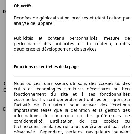
Objectifs
Dimensions
Données de géolocalisation précises et identification par
analyse de l’appareil
Longueur
4405 mm
Hauteur
1833 mm
Largeur
1802 mm
Publicités et contenu personnalisés, mesure de
performance des publicités et du contenu, études
Empattement
2682 mm
d’audience et développement de services
Poids maximum
2035 kg
Charge maximale
637 kg
Portes
4
Fonctions essentielles de la page
Sièges
5
Charge sur toit
-
Nous ou ces fournisseurs utilisons des cookies ou des
Capacité de remorquage (sans freins)
-
outils et technologies similaires nécessaires au bon
Capacité de remorquage (avec freins)
-
fonctionnement du site et à ses fonctionnalités
Volume du coffre
-
essentielles. Ils sont généralement utilisés en réponse à
l'activité de l'utilisateur pour activer des fonctions
Consommation
importantes telles que la définition et la gestion des
informations de connexion ou des préférences de
confidentialité. L'utilisation de ces cookies ou
Émissions de CO2*
170 g/km (komb.)
technologies similaires ne peut généralement pas être
Consommation (ville)
7.8 l/100km
désactivée. Cependant, certains navigateurs peuvent