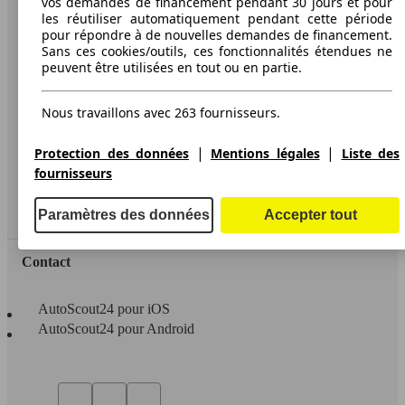
vos demandes de financement pendant 30 jours et pour
les réutiliser automatiquement pendant cette période
A propos d'AutoScout24
pour répondre à de nouvelles demandes de financement.
Sans ces cookies/outils, ces fonctionnalités étendues ne
Conditions d'utilisation
peuvent être utilisées en tout ou en partie.
Informations légales
Nous travaillons avec 263 fournisseurs.
Protection des données
Accessibility Statement
|
|
Protection des données
Mentions légales
Liste des
fournisseurs
Service
Espace Pro
Paramètres des données
Accepter tout
Contact
AutoScout24 pour iOS
AutoScout24 pour Android