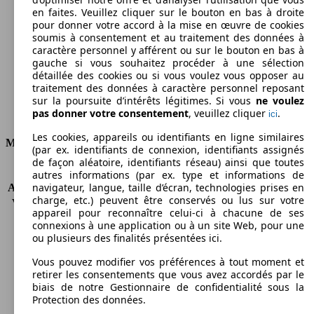
en faites. Veuillez cliquer sur le bouton en bas à droite
Émissions de CO2 (combinées)*
pour donner votre accord à la mise en œuvre de cookies
soumis à consentement et au traitement des données à
caractère personnel y afférent ou sur le bouton en bas à
gauche si vous souhaitez procéder à une sélection
détaillée des cookies ou si vous voulez vous opposer au
traitement des données à caractère personnel reposant
Ø 6.3 l/100km
sur la poursuite d’intérêts légitimes. Si vous
ne voulez
pas donner votre consentement
, veuillez cliquer
.
ici
Consommation
Les cookies, appareils ou identifiants en ligne similaires
Moteur et Puissance
(par ex. identifiants de connexion, identifiants assignés
de façon aléatoire, identifiants réseau) ainsi que toutes
KW (CH)
52 kW (70 PS)
autres informations (par ex. type et informations de
navigateur, langue, taille d’écran, technologies prises en
Accélération (0-100 km/h)
20.5s
charge, etc.) peuvent être conservés ou lus sur votre
Vitesse maximale (km/h)
142 km/h
appareil pour reconnaître celui-ci à chacune de ses
Nombre de vitesses
5
connexions à une application ou à un site Web, pour une
Couple
140 nm
ou plusieurs des finalités présentées ici.
Cylindrée
1968 ccm
Vous pouvez modifier vos préférences à tout moment et
Carburant
Diesel
retirer les consentements que vous avez accordés par le
Cylindres
4
biais de notre Gestionnaire de confidentialité sous la
Transmission
Boîte manuelle
Protection des données.
Type de traction
Traction avant