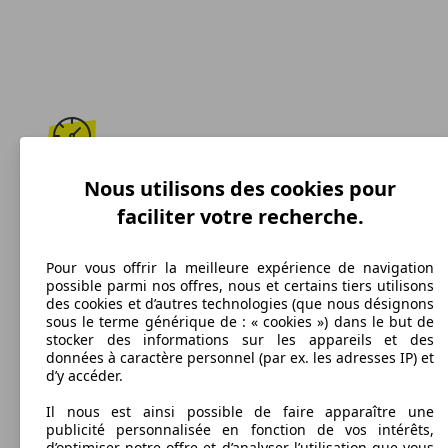
142 km/h
Nous utilisons des cookies pour
faciliter votre recherche.
Vitesse maximale
Pour vous offrir la meilleure expérience de navigation
possible parmi nos offres, nous et certains tiers utilisons
des cookies et d’autres technologies (que nous désignons
Diesel
sous le terme générique de : « cookies ») dans le but de
stocker des informations sur les appareils et des
Carburant
données à caractère personnel (par ex. les adresses IP) et
d’y accéder.
Il nous est ainsi possible de faire apparaître une
publicité personnalisée en fonction de vos intérêts,
170 g/km
d’optimiser notre offre et d’analyser l’utilisation que vous