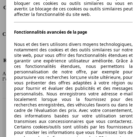
Consommation (route)
5.4 l/100km
bloquer ces cookies ou outils similaires ou vous en
Consommation (combinée)*
6.3 l/100km
avertir. Le blocage de ces cookies ou outils similaires peut
affecter la fonctionnalité du site web.
Classe d'émissions
pas d'information
Capacité du réservoir
61 l
Fonctionnalités avancées de la page
Classes d'assurance
Nous et des tiers utilisons divers moyens technologiques,
Tous risques
-
notamment des cookies et des outils similaires sur notre
Risques partiels
-
site web, pour vous offrir des fonctionnalités étendues et
Responsabilité civile
-
garantir une expérience utilisateur améliorée. Grâce à
ces fonctionnalités étendues, nous permettons la
HSN/TSN
MVW51x7Dxxxx/n.c.
personnalisation de notre offre, par exemple pour
AutoScout24 France SAS décline toute responsabilité concernant
poursuivre vos recherches lors;une visite ultérieure, pour
l''exactitude des indications fournies.
vous présenter des offres adaptées à votre région ou
pour fournir et évaluer des publicités et des messages
Haut
personnalisés. Nous enregistrons votre adresse e-mail
localement lorsque vous la fournissez pour des
recherches enregistrées, des véhicules favoris ou dans le
cadre de l'évaluation des prix. Avec votre consentement,
AutoScout24: la plus grande plateforme en ligne de
des informations basées sur votre utilisation seront
voitures en Europe
transmises aux concessionnaires que vous contacterez.
Certains cookies/outils sont utilisés par les fournisseurs
AutoScout24
pour stocker les informations que vous fournissez lors de