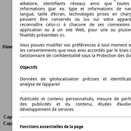
Couple
340 nm
aléatoire, identifiants réseau) ainsi que toutes
informations (par ex. type et informations de nav
Cylindrée
1968 ccm
langue, taille d’écran, technologies prises en charg
Carburant
Diesel
peuvent être conservés ou lus sur votre appare
Cylindres
4
reconnaître celui-ci à chacune de ses connexion
Transmission
Boîte automatique
application ou à un site Web, pour une ou plusie
Type de traction
Traction avant
finalités présentées ici.
Vous pouvez modifier vos préférences à tout moment et
Dimensions
les consentements que vous avez accordés par le biais 
Gestionnaire de confidentialité sous la Protection des d
Longueur
4408 mm
Hauteur
1822 mm
Objectifs
Largeur
1793 mm
Empattement
2682 mm
Données de géolocalisation précises et identifica
analyse de l’appareil
Poids maximum
2280 kg
Charge maximale
628 kg
Portes
5
Publicités et contenu personnalisés, mesure de per
des publicités et du contenu, études d’audi
Sièges
5
développement de services
Charge sur toit
-
Capacité de remorquage (sans freins)
740 kg
Capacité de remorquage (avec freins)
1500 kg
Fonctions essentielles de la page
Volume du coffre
190 - 3030 l