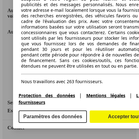
publicités et des messages personnalisés. Nous enre
votre adresse e-mail localement lorsque vous la fournis
AutoScout24: la plus grande plateforme en ligne de
des recherches enregistrées, des véhicules favoris ou
voitures en Europe
cadre de l'évaluation des prix. Avec votre consentem
informations basées sur votre utilisation seront transm
AutoScout24
concessionnaires que vous contacterez. Certains cookie
sont utilisés par les fournisseurs pour stocker les info
que vous fournissez lors de vos demandes de fina
A propos d'AutoScout24
pendant 30 jours et pour les réutiliser automati
pendant cette période pour répondre à de nouvelles 
Conditions d'utilisation
de financement. Sans ces cookies/outils, ces fonctio
étendues ne peuvent être utilisées en tout ou en partie.
Informations légales
Protection des données
Nous travaillons avec 263 fournisseurs.
Accessibility Statement
|
|
Protection des données
Mentions légales
L
fournisseurs
Service
Espace Pro
Paramètres des données
Accepter tou
Contact