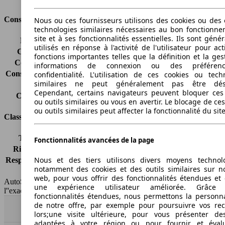
Consommation
Nous ou ces fournisseurs utilisons des cookies ou des o
technologies similaires nécessaires au bon fonctionn
site et à ses fonctionnalités essentielles. Ils sont gén
Émissions de CO2*
-
utilisés en réponse à l'activité de l'utilisateur pour ac
Consommation (ville)
-
fonctions importantes telles que la définition et la ges
Consommation (route)
-
informations de connexion ou des préféren
Consommation (combinée)*
-
confidentialité. L'utilisation de ces cookies ou tech
similaires ne peut généralement pas être désa
Classe d'émissions
Euro 6d-TEMP
Cependant, certains navigateurs peuvent bloquer ces
Capacité du réservoir
55 l
ou outils similaires ou vous en avertir. Le blocage de ce
ou outils similaires peut affecter la fonctionnalité du sit
Classes d'assurance
Tous risques
-
Fonctionnalités avancées de la page
Risques partiels
-
Nous et des tiers utilisons divers moyens technol
Responsabilité civile
-
notamment des cookies et des outils similaires sur no
HSN/TSN
n.c./n.c.
web, pour vous offrir des fonctionnalités étendues et 
AutoScout24 France SAS décline toute responsabilité concernant
une expérience utilisateur améliorée. Grâc
l''exactitude des indications fournies.
fonctionnalités étendues, nous permettons la personna
de notre offre, par exemple pour poursuivre vos re
Haut
lors;une visite ultérieure, pour vous présenter de
adaptées à votre région ou pour fournir et éval