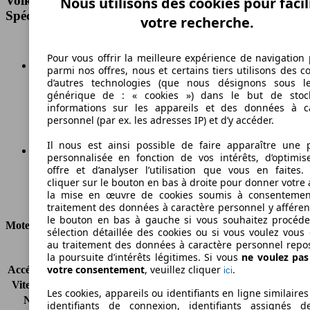
Volkswagen Caddy 2.0 TDI 150 DSG6 Trendline
Nous utilisons des cookies pour facil
Spécifications techniques
votre recherche.
Pour vous offrir la meilleure expérience de navigation 
parmi nos offres, nous et certains tiers utilisons des c
d’autres technologies (que nous désignons sous l
192 km/h
générique de : « cookies ») dans le but de stoc
informations sur les appareils et des données à c
Vitesse maximale
personnel (par ex. les adresses IP) et d’y accéder.
Il nous est ainsi possible de faire apparaître une p
personnalisée en fonction de vos intérêts, d’optimis
offre et d’analyser l’utilisation que vous en faites. 
Diesel
cliquer sur le bouton en bas à droite pour donner votre 
la mise en œuvre de cookies soumis à consentemen
Carburant
traitement des données à caractère personnel y afféren
le bouton en bas à gauche si vous souhaitez procéd
Moteur et Puissance
sélection détaillée des cookies ou si vous voulez vous
au traitement des données à caractère personnel repo
KW (CH)
110 kW (150 PS)
la poursuite d’intérêts légitimes. Si vous
ne voulez pa
votre consentement
, veuillez cliquer
.
Accélération (0-100 km/h)
9.9s
ici
Vitesse maximale (km/h)
192 km/h
Les cookies, appareils ou identifiants en ligne similaires
Nombre de vitesses
6
identifiants de connexion, identifiants assignés 