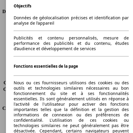
Objectifs
Dimensions
Données de géolocalisation précises et identification par
analyse de l’appareil
Longueur
4405 mm
Hauteur
1833 mm
Largeur
1802 mm
Publicités et contenu personnalisés, mesure de
performance des publicités et du contenu, études
Empattement
2682 mm
d’audience et développement de services
Poids maximum
2000 kg
Charge maximale
581 kg
Portes
5
Fonctions essentielles de la page
Sièges
5
Charge sur toit
-
Nous ou ces fournisseurs utilisons des cookies ou des
Capacité de remorquage (sans freins)
690 kg
outils et technologies similaires nécessaires au bon
Capacité de remorquage (avec freins)
1200 kg
fonctionnement du site et à ses fonctionnalités
Volume du coffre
750 - 2850 l
essentielles. Ils sont généralement utilisés en réponse à
l'activité de l'utilisateur pour activer des fonctions
Consommation
importantes telles que la définition et la gestion des
informations de connexion ou des préférences de
confidentialité. L'utilisation de ces cookies ou
Émissions de CO2*
188 g/km (komb.)
technologies similaires ne peut généralement pas être
Consommation (ville)
10.0 l/100km
désactivée. Cependant, certains navigateurs peuvent