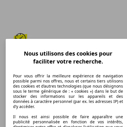
151 km/h
Nous utilisons des cookies pour
faciliter votre recherche.
Vitesse maximale
Pour vous offrir la meilleure expérience de navigation
possible parmi nos offres, nous et certains tiers utilisons
des cookies et d’autres technologies (que nous désignons
Essence
sous le terme générique de : « cookies ») dans le but de
stocker des informations sur les appareils et des
Carburant
données à caractère personnel (par ex. les adresses IP) et
d’y accéder.
Il nous est ainsi possible de faire apparaître une
publicité personnalisée en fonction de vos intérêts,
188 g/km
d’optimiser notre offre et d’analyser l’utilisation que vous