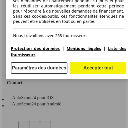
vos demandes de financement pendant 30 jours et pour
les réutiliser automatiquement pendant cette période
A propos d'AutoScout24
pour répondre à de nouvelles demandes de financement.
Sans ces cookies/outils, ces fonctionnalités étendues ne
Conditions d'utilisation
peuvent être utilisées en tout ou en partie.
Informations légales
Nous travaillons avec 263 fournisseurs.
Protection des données
Accessibility Statement
|
|
Protection des données
Mentions légales
Liste des
fournisseurs
Service
Espace Pro
Paramètres des données
Accepter tout
Contact
AutoScout24 pour iOS
AutoScout24 pour Android