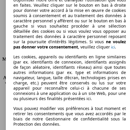
en faites. Veuillez cliquer sur le bouton en bas à droite
Émissions de CO2 (combinées)*
pour donner votre accord à la mise en œuvre de cookies
soumis à consentement et au traitement des données à
caractère personnel y afférent ou sur le bouton en bas à
gauche si vous souhaitez procéder à une sélection
détaillée des cookies ou si vous voulez vous opposer au
traitement des données à caractère personnel reposant
Ø 7.9 l/100km
sur la poursuite d’intérêts légitimes. Si vous
ne voulez
pas donner votre consentement
, veuillez cliquer
.
ici
Consommation
Les cookies, appareils ou identifiants en ligne similaires
Moteur et Puissance
(par ex. identifiants de connexion, identifiants assignés
de façon aléatoire, identifiants réseau) ainsi que toutes
KW (CH)
59 kW (80 PS)
autres informations (par ex. type et informations de
navigateur, langue, taille d’écran, technologies prises en
Accélération (0-100 km/h)
16.6s
charge, etc.) peuvent être conservés ou lus sur votre
Vitesse maximale (km/h)
151 km/h
appareil pour reconnaître celui-ci à chacune de ses
Nombre de vitesses
5
connexions à une application ou à un site Web, pour une
Couple
132 nm
ou plusieurs des finalités présentées ici.
Cylindrée
1390 ccm
Vous pouvez modifier vos préférences à tout moment et
Carburant
Essence
retirer les consentements que vous avez accordés par le
Cylindres
4
biais de notre Gestionnaire de confidentialité sous la
Transmission
Boîte manuelle
Protection des données.
Type de traction
Traction avant