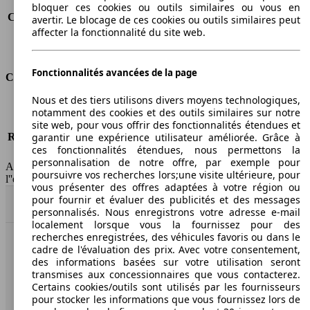
Consommation (route)
6.7 l/100km
bloquer ces cookies ou outils similaires ou vous en
Consommation (combinée)*
7.9 l/100km
avertir. Le blocage de ces cookies ou outils similaires peut
affecter la fonctionnalité du site web.
Classe d'émissions
Euro 4
Capacité du réservoir
61 l
Fonctionnalités avancées de la page
Classes d'assurance
Nous et des tiers utilisons divers moyens technologiques,
Tous risques
-
notamment des cookies et des outils similaires sur notre
Risques partiels
-
site web, pour vous offrir des fonctionnalités étendues et
Responsabilité civile
-
garantir une expérience utilisateur améliorée. Grâce à
ces fonctionnalités étendues, nous permettons la
HSN/TSN
MVW11x3Dxxxx/n.c.
personnalisation de notre offre, par exemple pour
AutoScout24 France SAS décline toute responsabilité concernant
poursuivre vos recherches lors;une visite ultérieure, pour
l''exactitude des indications fournies.
vous présenter des offres adaptées à votre région ou
pour fournir et évaluer des publicités et des messages
Haut
personnalisés. Nous enregistrons votre adresse e-mail
localement lorsque vous la fournissez pour des
recherches enregistrées, des véhicules favoris ou dans le
cadre de l'évaluation des prix. Avec votre consentement,
AutoScout24: la plus grande plateforme en ligne de
des informations basées sur votre utilisation seront
voitures en Europe
transmises aux concessionnaires que vous contacterez.
Certains cookies/outils sont utilisés par les fournisseurs
AutoScout24
pour stocker les informations que vous fournissez lors de