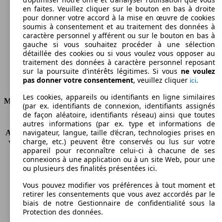
en faites. Veuillez cliquer sur le bouton en bas à droite
Émissions de CO2 (combinées)*
pour donner votre accord à la mise en œuvre de cookies
soumis à consentement et au traitement des données à
caractère personnel y afférent ou sur le bouton en bas à
gauche si vous souhaitez procéder à une sélection
détaillée des cookies ou si vous voulez vous opposer au
traitement des données à caractère personnel reposant
Ø 8.3 l/100km
sur la poursuite d’intérêts légitimes. Si vous
ne voulez
pas donner votre consentement
, veuillez cliquer
.
ici
Consommation
Les cookies, appareils ou identifiants en ligne similaires
Moteur et Puissance
(par ex. identifiants de connexion, identifiants assignés
de façon aléatoire, identifiants réseau) ainsi que toutes
KW (CH)
75 kW (102 PS)
autres informations (par ex. type et informations de
navigateur, langue, taille d’écran, technologies prises en
Accélération (0-100 km/h)
13.7s
charge, etc.) peuvent être conservés ou lus sur votre
Vitesse maximale (km/h)
164 km/h
appareil pour reconnaître celui-ci à chacune de ses
Nombre de vitesses
5
connexions à une application ou à un site Web, pour une
Couple
148 nm
ou plusieurs des finalités présentées ici.
Cylindrée
1598 ccm
Vous pouvez modifier vos préférences à tout moment et
Carburant
Essence
retirer les consentements que vous avez accordés par le
Cylindres
4
biais de notre Gestionnaire de confidentialité sous la
Transmission
Boîte manuelle
Protection des données.
Type de traction
Traction avant