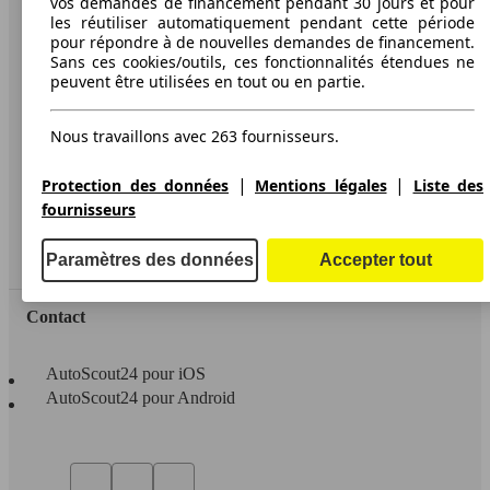
vos demandes de financement pendant 30 jours et pour
les réutiliser automatiquement pendant cette période
A propos d'AutoScout24
pour répondre à de nouvelles demandes de financement.
Sans ces cookies/outils, ces fonctionnalités étendues ne
Conditions d'utilisation
peuvent être utilisées en tout ou en partie.
Informations légales
Nous travaillons avec 263 fournisseurs.
Protection des données
Accessibility Statement
|
|
Protection des données
Mentions légales
Liste des
fournisseurs
Service
Espace Pro
Paramètres des données
Accepter tout
Contact
AutoScout24 pour iOS
AutoScout24 pour Android