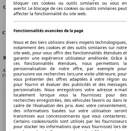
Consommation (route)
6.8 l/100km
bloquer ces cookies ou outils similaires ou vous en
Consommation (combinée)*
8.3 l/100km
avertir. Le blocage de ces cookies ou outils similaires peut
affecter la fonctionnalité du site web.
Classe d'émissions
pas d'information
Capacité du réservoir
61 l
Fonctionnalités avancées de la page
Classes d'assurance
Nous et des tiers utilisons divers moyens technologiques,
Tous risques
-
notamment des cookies et des outils similaires sur notre
Risques partiels
-
site web, pour vous offrir des fonctionnalités étendues et
Responsabilité civile
-
garantir une expérience utilisateur améliorée. Grâce à
ces fonctionnalités étendues, nous permettons la
HSN/TSN
MVW13x3Dxxxx/n.c.
personnalisation de notre offre, par exemple pour
AutoScout24 France SAS décline toute responsabilité concernant
poursuivre vos recherches lors;une visite ultérieure, pour
l''exactitude des indications fournies.
vous présenter des offres adaptées à votre région ou
pour fournir et évaluer des publicités et des messages
Haut
personnalisés. Nous enregistrons votre adresse e-mail
localement lorsque vous la fournissez pour des
recherches enregistrées, des véhicules favoris ou dans le
cadre de l'évaluation des prix. Avec votre consentement,
AutoScout24: la plus grande plateforme en ligne de
des informations basées sur votre utilisation seront
voitures en Europe
transmises aux concessionnaires que vous contacterez.
Certains cookies/outils sont utilisés par les fournisseurs
AutoScout24
pour stocker les informations que vous fournissez lors de