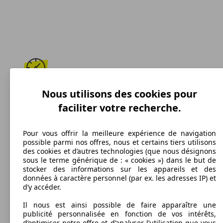
164 km/h
Nous utilisons des cookies pour
faciliter votre recherche.
Vitesse maximale
Pour vous offrir la meilleure expérience de navigation
possible parmi nos offres, nous et certains tiers utilisons
des cookies et d’autres technologies (que nous désignons
Essence
sous le terme générique de : « cookies ») dans le but de
stocker des informations sur les appareils et des
Carburant
données à caractère personnel (par ex. les adresses IP) et
d’y accéder.
Il nous est ainsi possible de faire apparaître une
publicité personnalisée en fonction de vos intérêts,
199 g/km
d’optimiser notre offre et d’analyser l’utilisation que vous