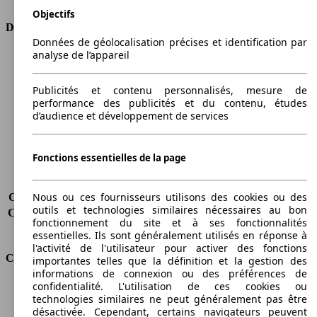
Objectifs
Dimensions
Données de géolocalisation précises et identification par
analyse de l’appareil
Longueur
4405 mm
Hauteur
1833 mm
Largeur
1802 mm
Publicités et contenu personnalisés, mesure de
performance des publicités et du contenu, études
Empattement
2682 mm
d’audience et développement de services
Poids maximum
2000 kg
Charge maximale
705 kg
Portes
4
Fonctions essentielles de la page
Sièges
5
Charge sur toit
-
Nous ou ces fournisseurs utilisons des cookies ou des
Capacité de remorquage (sans freins)
-
outils et technologies similaires nécessaires au bon
Capacité de remorquage (avec freins)
-
fonctionnement du site et à ses fonctionnalités
Volume du coffre
-
essentielles. Ils sont généralement utilisés en réponse à
l'activité de l'utilisateur pour activer des fonctions
Consommation
importantes telles que la définition et la gestion des
informations de connexion ou des préférences de
confidentialité. L'utilisation de ces cookies ou
Émissions de CO2*
199 g/km (komb.)
technologies similaires ne peut généralement pas être
Consommation (ville)
11.0 l/100km
désactivée. Cependant, certains navigateurs peuvent