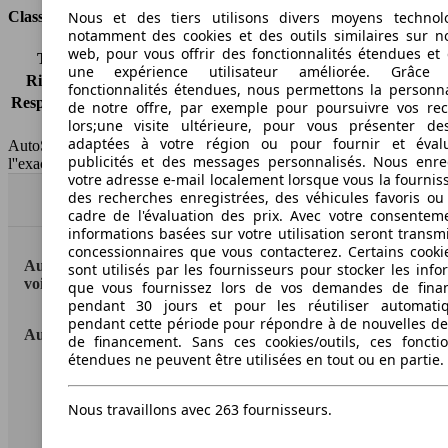
Nous et des tiers utilisons divers moyens technol
Classes d'assurance
notamment des cookies et des outils similaires sur no
web, pour vous offrir des fonctionnalités étendues et 
Tous risques
-
une expérience utilisateur améliorée. Grâc
Risques partiels
-
fonctionnalités étendues, nous permettons la personna
Responsabilité civile
-
de notre offre, par exemple pour poursuivre vos re
lors;une visite ultérieure, pour vous présenter de
HSN/TSN
MVW53x3Dxxxx/n.c.
adaptées à votre région ou pour fournir et éval
AutoScout24 France SAS décline toute responsabilité concernant
publicités et des messages personnalisés. Nous enre
l''exactitude des indications fournies.
votre adresse e-mail localement lorsque vous la fournis
des recherches enregistrées, des véhicules favoris ou
Haut
cadre de l'évaluation des prix. Avec votre consentem
informations basées sur votre utilisation seront transm
concessionnaires que vous contacterez. Certains cookie
AutoScout24: la plus grande plateforme en ligne de
sont utilisés par les fournisseurs pour stocker les info
voitures en Europe
que vous fournissez lors de vos demandes de fina
pendant 30 jours et pour les réutiliser automati
pendant cette période pour répondre à de nouvelles 
AutoScout24
de financement. Sans ces cookies/outils, ces fonctio
étendues ne peuvent être utilisées en tout ou en partie.
A propos d'AutoScout24
Nous travaillons avec 263 fournisseurs.
Conditions d'utilisation