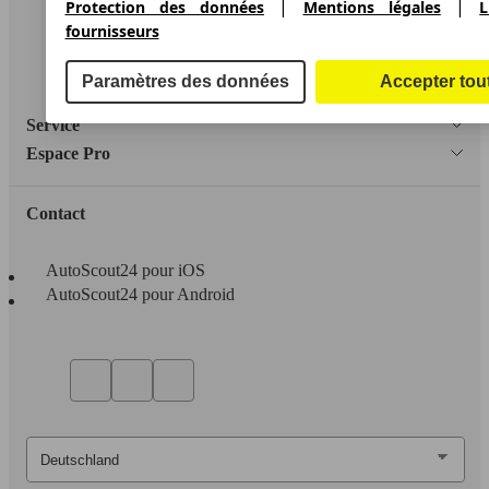
Informations légales
|
|
Protection des données
Mentions légales
L
fournisseurs
Protection des données
Accessibility Statement
Paramètres des données
Accepter tou
Service
Espace Pro
Contact
AutoScout24 pour iOS
AutoScout24 pour Android