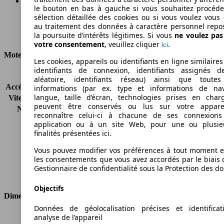
le bouton en bas à gauche si vous souhaitez procéd
sélection détaillée des cookies ou si vous voulez vous
Ø 6.0 l/100km
au traitement des données à caractère personnel repo
la poursuite d’intérêts légitimes. Si vous
ne voulez pa
Consommation
votre consentement
, veuillez cliquer
.
ici
Moteur et Puissance
Les cookies, appareils ou identifiants en ligne similaires
identifiants de connexion, identifiants assignés 
KW (CH)
77 kW (105 PS)
aléatoire, identifiants réseau) ainsi que toutes
Accélération (0-100 km/h)
13.3s
informations (par ex. type et informations de nav
langue, taille d’écran, technologies prises en charg
Vitesse maximale (km/h)
166 km/h
peuvent être conservés ou lus sur votre appare
Nombre de vitesses
5
reconnaître celui-ci à chacune de ses connexion
Couple
250 nm
application ou à un site Web, pour une ou plusie
Cylindrée
1896 ccm
finalités présentées ici.
Carburant
Diesel
Vous pouvez modifier vos préférences à tout moment et
Cylindres
4
les consentements que vous avez accordés par le biais 
Transmission
Boîte manuelle
Gestionnaire de confidentialité sous la Protection des d
Type de traction
Traction avant
Objectifs
Dimensions
Données de géolocalisation précises et identifica
Longueur
4405 mm
analyse de l’appareil