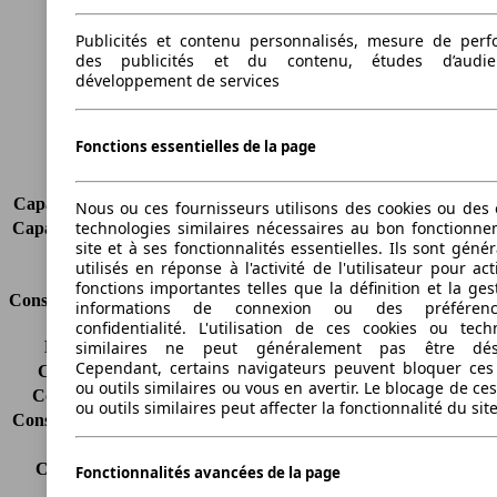
Hauteur
1833 mm
Largeur
1802 mm
Publicités et contenu personnalisés, mesure de per
Empattement
2682 mm
des publicités et du contenu, études d’audi
développement de services
Poids maximum
2251 kg
Charge maximale
737 kg
Portes
5
Fonctions essentielles de la page
Sièges
5
Charge sur toit
-
Capacité de remorquage (sans freins)
740 kg
Nous ou ces fournisseurs utilisons des cookies ou des o
technologies similaires nécessaires au bon fonctionn
Capacité de remorquage (avec freins)
1500 kg
site et à ses fonctionnalités essentielles. Ils sont gén
Volume du coffre
750 - 2850 l
utilisés en réponse à l'activité de l'utilisateur pour ac
fonctions importantes telles que la définition et la ges
Consommation
informations de connexion ou des préféren
confidentialité. L'utilisation de ces cookies ou tech
similaires ne peut généralement pas être désa
Émissions de CO2*
159 g/km (komb.)
Cependant, certains navigateurs peuvent bloquer ces
Consommation (ville)
7.3 l/100km
ou outils similaires ou vous en avertir. Le blocage de ce
Consommation (route)
5.3 l/100km
ou outils similaires peut affecter la fonctionnalité du sit
Consommation (combinée)*
6.0 l/100km
Classe d'émissions
Euro 4
Capacité du réservoir
61 l
Fonctionnalités avancées de la page