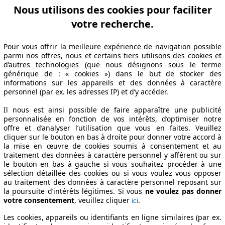
Nous utilisons des cookies pour faciliter
votre recherche.
ation Z-A
Puissance A-Z
Puissance Z-A
Ø Consommation A-Z
Ø Consom
Pour vous offrir la meilleure expérience de navigation possible
parmi nos offres, nous et certains tiers utilisons des cookies et
d’autres technologies (que nous désignons sous le terme
générique de : « cookies ») dans le but de stocker des
informations sur les appareils et des données à caractère
abrication
Puissance
Ø Consommation
personnel (par ex. les adresses IP) et d’y accéder.
Il nous est ainsi possible de faire apparaître une publicité
personnalisée en fonction de vos intérêts, d’optimiser notre
offre et d’analyser l’utilisation que vous en faites. Veuillez
06/06
77 KW (105 PS)
6.5 l/100km
cliquer sur le bouton en bas à droite pour donner votre accord à
06/06
77 KW (105 PS)
6.2 l/100km
la mise en œuvre de cookies soumis à consentement et au
traitement des données à caractère personnel y afférent ou sur
ns techniques
le bouton en bas à gauche si vous souhaitez procéder à une
sélection détaillée des cookies ou si vous voulez vous opposer
au traitement des données à caractère personnel reposant sur
la poursuite d’intérêts légitimes. Si vous
ne voulez pas donner
votre consentement
, veuillez cliquer
.
ici
Les cookies, appareils ou identifiants en ligne similaires (par ex.