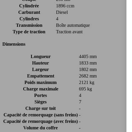
Cylindrée
1896 ccm
Carburant
Diesel
Cylindres
4
Transmission
Boîte automatique
Type de traction
Traction avant
Dimensions
Longueur
4405 mm
Hauteur
1833 mm
Largeur
1802 mm
Empattement
2682 mm
Poids maximum
2121 kg
Charge maximale
695 kg
Portes
4
Sièges
7
Charge sur toit
-
Capacité de remorquage (sans freins)
-
Capacité de remorquage (avec freins)
-
Volume du coffre
-