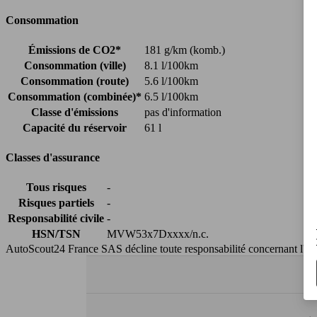
Consommation
Émissions de CO2*
181 g/km (komb.)
Consommation (ville)
8.1 l/100km
Consommation (route)
5.6 l/100km
Consommation (combinée)*
6.5 l/100km
Classe d'émissions
pas d'information
Capacité du réservoir
61 l
Classes d'assurance
Tous risques
-
Risques partiels
-
Responsabilité civile
-
HSN/TSN
MVW53x7Dxxxx/n.c.
AutoScout24 France SAS décline toute responsabilité concernant l''exa