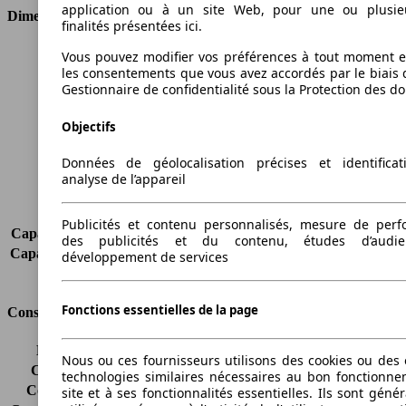
application ou à un site Web, pour une ou plusie
Dimensions
finalités présentées ici.
Longueur
4876 mm
Vous pouvez modifier vos préférences à tout moment et
les consentements que vous avez accordés par le biais 
Hauteur
1831 mm
Gestionnaire de confidentialité sous la Protection des d
Largeur
1794 mm
Empattement
3006 mm
Objectifs
Poids maximum
2265 kg
Charge maximale
724 kg
Données de géolocalisation précises et identifica
Portes
5
analyse de l’appareil
Sièges
7
Charge sur toit
-
Publicités et contenu personnalisés, mesure de per
Capacité de remorquage (sans freins)
750 kg
des publicités et du contenu, études d’audi
Capacité de remorquage (avec freins)
1100 kg
développement de services
Volume du coffre
1350 - 3880 l
Fonctions essentielles de la page
Consommation
Émissions de CO2*
149 g/km (komb.)
Nous ou ces fournisseurs utilisons des cookies ou des o
Consommation (ville)
8.0 l/100km
technologies similaires nécessaires au bon fonctionn
Consommation (route)
5.6 l/100km
site et à ses fonctionnalités essentielles. Ils sont gén