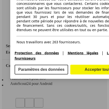
A propos d'AutoScout24
concessionnaires que vous contacterez. Certains cookie
sont utilisés par les fournisseurs pour stocker les info
Conditions d'utilisation
que vous fournissez lors de vos demandes de fina
pendant 30 jours et pour les réutiliser automati
Informations légales
pendant cette période pour répondre à de nouvelles 
de financement. Sans ces cookies/outils, ces fonctio
Protection des données
étendues ne peuvent être utilisées en tout ou en partie.
Accessibility Statement
Nous travaillons avec 263 fournisseurs.
Service
|
|
Espace Pro
Protection des données
Mentions légales
L
fournisseurs
Contact
Paramètres des données
Accepter tou
AutoScout24 pour iOS
AutoScout24 pour Android