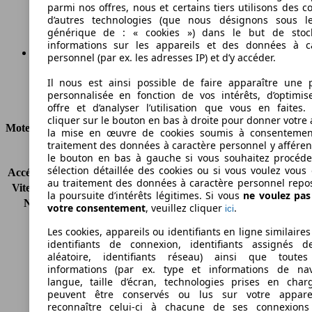
Émissions de CO2 (combinées)*
parmi nos offres, nous et certains tiers utilisons des c
d’autres technologies (que nous désignons sous l
générique de : « cookies ») dans le but de stoc
informations sur les appareils et des données à c
personnel (par ex. les adresses IP) et d’y accéder.
Ø 6.4 l/100km
Il nous est ainsi possible de faire apparaître une p
personnalisée en fonction de vos intérêts, d’optimis
Consommation
offre et d’analyser l’utilisation que vous en faites. 
cliquer sur le bouton en bas à droite pour donner votre 
Moteur et Puissance
la mise en œuvre de cookies soumis à consentemen
traitement des données à caractère personnel y afféren
KW (CH)
77 kW (105 PS)
le bouton en bas à gauche si vous souhaitez procéd
sélection détaillée des cookies ou si vous voulez vous
Accélération (0-100 km/h)
12.7s
au traitement des données à caractère personnel repo
Vitesse maximale (km/h)
169 km/h
la poursuite d’intérêts légitimes. Si vous
ne voulez pa
Nombre de vitesses
5
votre consentement
, veuillez cliquer
.
ici
Couple
175 nm
Les cookies, appareils ou identifiants en ligne similaires
Cylindrée
1197 ccm
identifiants de connexion, identifiants assignés 
Carburant
Essence
aléatoire, identifiants réseau) ainsi que toutes
Cylindres
4
informations (par ex. type et informations de nav
Transmission
Boîte manuelle
langue, taille d’écran, technologies prises en charg
peuvent être conservés ou lus sur votre appare
Type de traction
Traction avant
reconnaître celui-ci à chacune de ses connexion