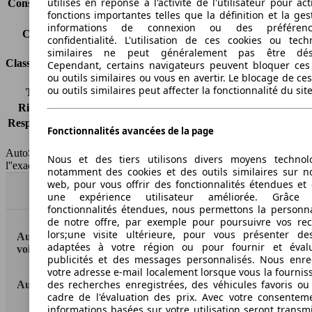
utilisés en réponse à l'activité de l'utilisateur pour ac
Consommation (combinée)*
6.4 l/100km
fonctions importantes telles que la définition et la ges
Classe d'émissions
Euro 5
informations de connexion ou des préféren
Capacité du réservoir
60 l
confidentialité. L'utilisation de ces cookies ou tech
similaires ne peut généralement pas être désa
Classes d'assurance
Cependant, certains navigateurs peuvent bloquer ces
ou outils similaires ou vous en avertir. Le blocage de ce
ou outils similaires peut affecter la fonctionnalité du sit
Tous risques
-
Risques partiels
-
Responsabilité civile
-
Fonctionnalités avancées de la page
HSN/TSN
n.c./n.c.
AutoScout24 France SAS décline toute responsabilité concernant
Nous et des tiers utilisons divers moyens technol
l''exactitude des indications fournies.
notamment des cookies et des outils similaires sur no
web, pour vous offrir des fonctionnalités étendues et 
Haut
une expérience utilisateur améliorée. Grâc
fonctionnalités étendues, nous permettons la personna
de notre offre, par exemple pour poursuivre vos re
lors;une visite ultérieure, pour vous présenter de
AutoScout24: la plus grande plateforme en ligne de
adaptées à votre région ou pour fournir et éval
voitures en Europe
publicités et des messages personnalisés. Nous enre
votre adresse e-mail localement lorsque vous la fournis
des recherches enregistrées, des véhicules favoris ou
AutoScout24
cadre de l'évaluation des prix. Avec votre consentem
informations basées sur votre utilisation seront transm