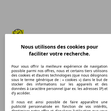
196 km/h
Nous utilisons des cookies pour
faciliter votre recherche.
Vitesse maximale
Pour vous offrir la meilleure expérience de navigation
possible parmi nos offres, nous et certains tiers utilisons
des cookies et d’autres technologies (que nous désignons
Diesel
sous le terme générique de : « cookies ») dans le but de
stocker des informations sur les appareils et des
Carburant
données à caractère personnel (par ex. les adresses IP) et
d’y accéder.
Il nous est ainsi possible de faire apparaître une
publicité personnalisée en fonction de vos intérêts,
166 g/km
d’optimiser notre offre et d’analyser l’utilisation que vous