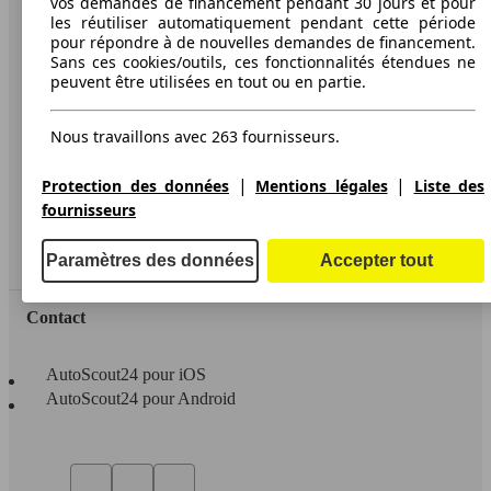
vos demandes de financement pendant 30 jours et pour
les réutiliser automatiquement pendant cette période
A propos d'AutoScout24
pour répondre à de nouvelles demandes de financement.
Sans ces cookies/outils, ces fonctionnalités étendues ne
Conditions d'utilisation
peuvent être utilisées en tout ou en partie.
Informations légales
Nous travaillons avec 263 fournisseurs.
Protection des données
Accessibility Statement
|
|
Protection des données
Mentions légales
Liste des
fournisseurs
Service
Espace Pro
Paramètres des données
Accepter tout
Contact
AutoScout24 pour iOS
AutoScout24 pour Android