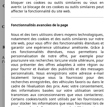
Consommation (route)
5.5 l/100km
bloquer ces cookies ou outils similaires ou vous en
Consommation (combinée)*
6.3 l/100km
avertir. Le blocage de ces cookies ou outils similaires peut
affecter la fonctionnalité du site web.
Classe d'émissions
Euro 5
Capacité du réservoir
60 l
Fonctionnalités avancées de la page
Classes d'assurance
Nous et des tiers utilisons divers moyens technologiques,
Tous risques
-
notamment des cookies et des outils similaires sur notre
Risques partiels
-
site web, pour vous offrir des fonctionnalités étendues et
Responsabilité civile
-
garantir une expérience utilisateur améliorée. Grâce à
ces fonctionnalités étendues, nous permettons la
HSN/TSN
n.c./n.c.
personnalisation de notre offre, par exemple pour
AutoScout24 France SAS décline toute responsabilité concernant
poursuivre vos recherches lors;une visite ultérieure, pour
l''exactitude des indications fournies.
vous présenter des offres adaptées à votre région ou
pour fournir et évaluer des publicités et des messages
Haut
personnalisés. Nous enregistrons votre adresse e-mail
localement lorsque vous la fournissez pour des
recherches enregistrées, des véhicules favoris ou dans le
cadre de l'évaluation des prix. Avec votre consentement,
AutoScout24: la plus grande plateforme en ligne de
des informations basées sur votre utilisation seront
voitures en Europe
transmises aux concessionnaires que vous contacterez.
Certains cookies/outils sont utilisés par les fournisseurs
AutoScout24
pour stocker les informations que vous fournissez lors de