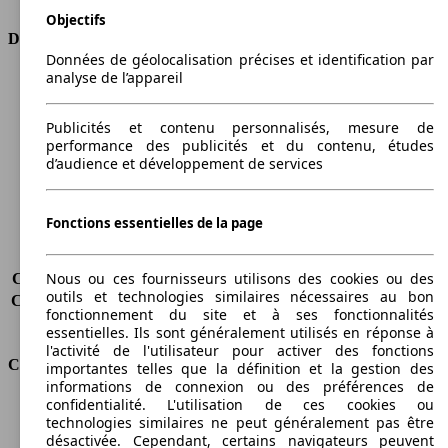
Objectifs
Dimensions
Données de géolocalisation précises et identification par
analyse de l’appareil
Longueur
4876 mm
Hauteur
1831 mm
Largeur
1794 mm
Publicités et contenu personnalisés, mesure de
performance des publicités et du contenu, études
Empattement
3006 mm
d’audience et développement de services
Poids maximum
2380 kg
Charge maximale
716 kg
Portes
5
Fonctions essentielles de la page
Sièges
7
Charge sur toit
-
Nous ou ces fournisseurs utilisons des cookies ou des
Capacité de remorquage (sans freins)
750 kg
outils et technologies similaires nécessaires au bon
Capacité de remorquage (avec freins)
1400 kg
fonctionnement du site et à ses fonctionnalités
Volume du coffre
1350 - 3880 l
essentielles. Ils sont généralement utilisés en réponse à
l'activité de l'utilisateur pour activer des fonctions
Consommation
importantes telles que la définition et la gestion des
informations de connexion ou des préférences de
confidentialité. L'utilisation de ces cookies ou
Émissions de CO2*
166 g/km (komb.)
technologies similaires ne peut généralement pas être
Consommation (ville)
7.7 l/100km
désactivée. Cependant, certains navigateurs peuvent