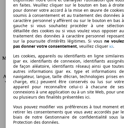
en faites. Veuillez cliquer sur le bouton en bas à droite
Émissions de CO2 (combinées)*
pour donner votre accord à la mise en œuvre de cookies
soumis à consentement et au traitement des données à
caractère personnel y afférent ou sur le bouton en bas à
gauche si vous souhaitez procéder à une sélection
détaillée des cookies ou si vous voulez vous opposer au
traitement des données à caractère personnel reposant
Ø 6.3 l/100km
sur la poursuite d’intérêts légitimes. Si vous
ne voulez
pas donner votre consentement
, veuillez cliquer
.
ici
Consommation
Les cookies, appareils ou identifiants en ligne similaires
Moteur et Puissance
(par ex. identifiants de connexion, identifiants assignés
de façon aléatoire, identifiants réseau) ainsi que toutes
KW (CH)
125 kW (170 PS)
autres informations (par ex. type et informations de
navigateur, langue, taille d’écran, technologies prises en
Accélération (0-100 km/h)
9.2s
charge, etc.) peuvent être conservés ou lus sur votre
Vitesse maximale (km/h)
196 km/h
appareil pour reconnaître celui-ci à chacune de ses
Nombre de vitesses
6
connexions à une application ou à un site Web, pour une
Couple
350 nm
ou plusieurs des finalités présentées ici.
Cylindrée
1968 ccm
Vous pouvez modifier vos préférences à tout moment et
Carburant
Diesel
retirer les consentements que vous avez accordés par le
Cylindres
4
biais de notre Gestionnaire de confidentialité sous la
Transmission
Boîte automatique
Protection des données.
Type de traction
Traction avant