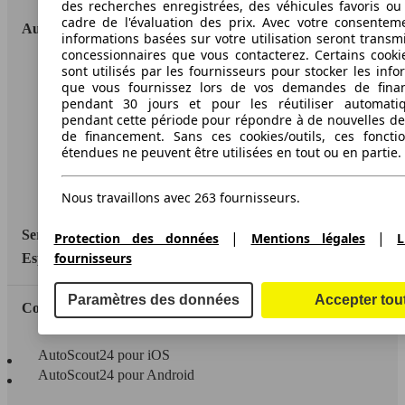
des recherches enregistrées, des véhicules favoris ou
cadre de l'évaluation des prix. Avec votre consentem
AutoScout24
informations basées sur votre utilisation seront transm
concessionnaires que vous contacterez. Certains cookie
sont utilisés par les fournisseurs pour stocker les info
A propos d'AutoScout24
que vous fournissez lors de vos demandes de fina
Conditions d'utilisation
pendant 30 jours et pour les réutiliser automati
pendant cette période pour répondre à de nouvelles 
Informations légales
de financement. Sans ces cookies/outils, ces fonctio
étendues ne peuvent être utilisées en tout ou en partie.
Protection des données
Accessibility Statement
Nous travaillons avec 263 fournisseurs.
Service
|
|
Protection des données
Mentions légales
L
fournisseurs
Espace Pro
Paramètres des données
Accepter tou
Contact
AutoScout24 pour iOS
AutoScout24 pour Android