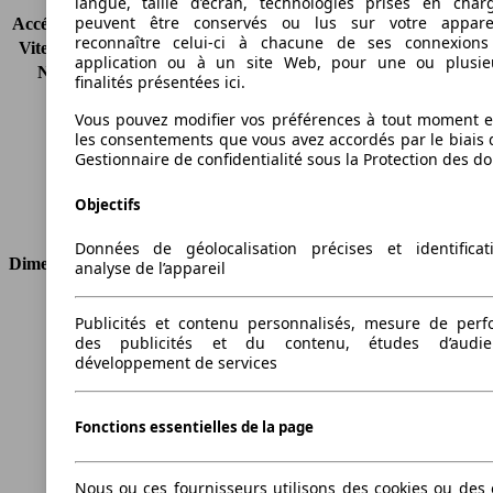
langue, taille d’écran, technologies prises en charg
peuvent être conservés ou lus sur votre appare
Accélération (0-100 km/h)
11.8s
reconnaître celui-ci à chacune de ses connexion
Vitesse maximale (km/h)
178 km/h
application ou à un site Web, pour une ou plusie
Nombre de vitesses
6
finalités présentées ici.
Couple
300 nm
Vous pouvez modifier vos préférences à tout moment et
Cylindrée
1968 ccm
les consentements que vous avez accordés par le biais 
Carburant
Diesel
Gestionnaire de confidentialité sous la Protection des d
Cylindres
4
Transmission
Boîte manuelle
Objectifs
Type de traction
4 roues permanent
Données de géolocalisation précises et identifica
Dimensions
analyse de l’appareil
Longueur
4878 mm
Publicités et contenu personnalisés, mesure de per
Hauteur
1863 mm
des publicités et du contenu, études d’audi
Largeur
1793 mm
développement de services
Empattement
3006 mm
Poids maximum
2415 kg
Fonctions essentielles de la page
Charge maximale
602 kg
Portes
5
Sièges
7
Nous ou ces fournisseurs utilisons des cookies ou des o