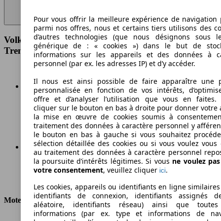
Pour vous offrir la meilleure expérience de navigation 
parmi nos offres, nous et certains tiers utilisons des c
d’autres technologies (que nous désignons sous l
Volkswagen Caddy Maxi 2.0 TDI 122 4Motion
générique de : « cookies ») dans le but de stoc
Trendline Spécifications techniques
informations sur les appareils et des données à c
personnel (par ex. les adresses IP) et d’y accéder.
Il nous est ainsi possible de faire apparaître une p
personnalisée en fonction de vos intérêts, d’optimis
offre et d’analyser l’utilisation que vous en faites. 
178 km/h
cliquer sur le bouton en bas à droite pour donner votre 
la mise en œuvre de cookies soumis à consentemen
Vitesse maximale
traitement des données à caractère personnel y afféren
le bouton en bas à gauche si vous souhaitez procéd
sélection détaillée des cookies ou si vous voulez vous
au traitement des données à caractère personnel repo
la poursuite d’intérêts légitimes. Si vous
ne voulez pa
Diesel
votre consentement
, veuillez cliquer
.
ici
Carburant
Les cookies, appareils ou identifiants en ligne similaires
identifiants de connexion, identifiants assignés 
Moteur et Puissance
aléatoire, identifiants réseau) ainsi que toutes
informations (par ex. type et informations de nav
KW (CH)
90 kW (122 PS)