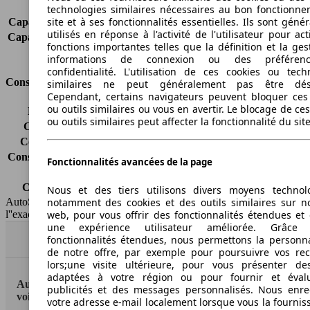
Charge sur toit
-
technologies similaires nécessaires au bon fonctionn
site et à ses fonctionnalités essentielles. Ils sont gén
Capacité de remorquage (sans freins)
750 kg
utilisés en réponse à l'activité de l'utilisateur pour ac
Capacité de remorquage (avec freins)
1350 kg
fonctions importantes telles que la définition et la ges
Volume du coffre
530 - 3880 l
informations de connexion ou des préféren
confidentialité. L'utilisation de ces cookies ou tech
Consommation
similaires ne peut généralement pas être désa
Cependant, certains navigateurs peuvent bloquer ces
ou outils similaires ou vous en avertir. Le blocage de ce
Émissions de CO2*
-
ou outils similaires peut affecter la fonctionnalité du sit
Consommation (ville)
-
Consommation (route)
-
Consommation (combinée)*
-
Fonctionnalités avancées de la page
Classe d'émissions
Euro 6d-TEMP
Capacité du réservoir
55 l
Nous et des tiers utilisons divers moyens technol
notamment des cookies et des outils similaires sur no
AutoScout24 France SAS décline toute responsabilité concernant
web, pour vous offrir des fonctionnalités étendues et 
l''exactitude des indications fournies.
une expérience utilisateur améliorée. Grâc
fonctionnalités étendues, nous permettons la personna
Haut
de notre offre, par exemple pour poursuivre vos re
lors;une visite ultérieure, pour vous présenter de
adaptées à votre région ou pour fournir et éval
AutoScout24: la plus grande plateforme en ligne de
publicités et des messages personnalisés. Nous enre
voitures en Europe
votre adresse e-mail localement lorsque vous la fournis