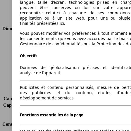
langue, taille d’écran, technologies prises en charg
Cylindres
4
peuvent être conservés ou lus sur votre appare
Transmission
Boîte manuelle
reconnaître celui-ci à chacune de ses connexion
Type de traction
Traction avant
application ou à un site Web, pour une ou plusie
finalités présentées ici.
Dimensions
Vous pouvez modifier vos préférences à tout moment et
les consentements que vous avez accordés par le biais 
Longueur
4875 mm
Gestionnaire de confidentialité sous la Protection des d
Hauteur
1834 mm
Largeur
1794 mm
Objectifs
Empattement
3002 mm
Poids maximum
2360 kg
Données de géolocalisation précises et identifica
analyse de l’appareil
Charge maximale
701 kg
Portes
5
Sièges
7
Publicités et contenu personnalisés, mesure de per
des publicités et du contenu, études d’audi
Charge sur toit
-
développement de services
Capacité de remorquage (sans freins)
750 kg
Capacité de remorquage (avec freins)
1440 kg
Volume du coffre
530 - 3200 l
Fonctions essentielles de la page
Consommation