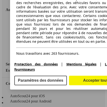
des recherches enregistrées, des véhicules favoris ou
cadre de l'évaluation des prix. Avec votre consentem
AutoScout24
informations basées sur votre utilisation seront transm
concessionnaires que vous contacterez. Certains cookie
sont utilisés par les fournisseurs pour stocker les info
A propos d'AutoScout24
que vous fournissez lors de vos demandes de fina
pendant 30 jours et pour les réutiliser automati
Conditions d'utilisation
pendant cette période pour répondre à de nouvelles 
de financement. Sans ces cookies/outils, ces fonctio
Informations légales
étendues ne peuvent être utilisées en tout ou en partie.
Protection des données
Nous travaillons avec 263 fournisseurs.
Accessibility Statement
|
|
Protection des données
Mentions légales
L
Service
fournisseurs
Espace Pro
Paramètres des données
Accepter tou
Contact
AutoScout24 pour iOS
AutoScout24 pour Android