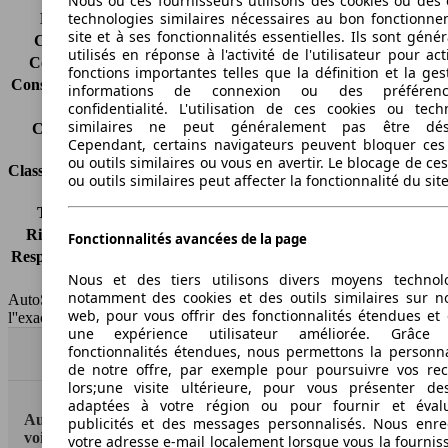
Nous ou ces fournisseurs utilisons des cookies ou des o
technologies similaires nécessaires au bon fonctionn
Émissions de CO2*
167 g/km (komb.)
site et à ses fonctionnalités essentielles. Ils sont gén
Consommation (ville)
7.8 l/100km
utilisés en réponse à l'activité de l'utilisateur pour ac
Consommation (route)
5.5 l/100km
fonctions importantes telles que la définition et la ges
Consommation (combinée)*
6.3 l/100km
informations de connexion ou des préféren
Classe d'émissions
Euro 4
confidentialité. L'utilisation de ces cookies ou tech
similaires ne peut généralement pas être désa
Capacité du réservoir
61 l
Cependant, certains navigateurs peuvent bloquer ces
ou outils similaires ou vous en avertir. Le blocage de ce
Classes d'assurance
ou outils similaires peut affecter la fonctionnalité du sit
Tous risques
-
Risques partiels
-
Fonctionnalités avancées de la page
Responsabilité civile
-
Nous et des tiers utilisons divers moyens technol
HSN/TSN
MVW56x3Dxxxx/n.c.
notamment des cookies et des outils similaires sur no
AutoScout24 France SAS décline toute responsabilité concernant
web, pour vous offrir des fonctionnalités étendues et 
l''exactitude des indications fournies.
une expérience utilisateur améliorée. Grâc
fonctionnalités étendues, nous permettons la personna
Haut
de notre offre, par exemple pour poursuivre vos re
lors;une visite ultérieure, pour vous présenter de
adaptées à votre région ou pour fournir et éval
AutoScout24: la plus grande plateforme en ligne de
publicités et des messages personnalisés. Nous enre
voitures en Europe
votre adresse e-mail localement lorsque vous la fournis