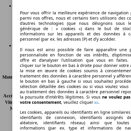
Pour vous offrir la meilleure expérience de navigation 
167 g/km
parmi nos offres, nous et certains tiers utilisons des c
d’autres technologies (que nous désignons sous l
Émissions de CO2 (combinées)*
générique de : « cookies ») dans le but de stoc
informations sur les appareils et des données à c
personnel (par ex. les adresses IP) et d’y accéder.
Il nous est ainsi possible de faire apparaître une p
personnalisée en fonction de vos intérêts, d’optimis
Ø 6.3 l/100km
offre et d’analyser l’utilisation que vous en faites. 
cliquer sur le bouton en bas à droite pour donner votre 
Consommation
la mise en œuvre de cookies soumis à consentemen
traitement des données à caractère personnel y afféren
Moteur et Puissance
le bouton en bas à gauche si vous souhaitez procéd
sélection détaillée des cookies ou si vous voulez vous
KW (CH)
103 kW (140 PS)
au traitement des données à caractère personnel repo
Accélération (0-100 km/h)
11.1s
la poursuite d’intérêts légitimes. Si vous
ne voulez pa
votre consentement
, veuillez cliquer
.
Vitesse maximale (km/h)
186 km/h
ici
Nombre de vitesses
6
Les cookies, appareils ou identifiants en ligne similaires
Couple
250 nm
identifiants de connexion, identifiants assignés 
Cylindrée
1968 ccm
aléatoire, identifiants réseau) ainsi que toutes
informations (par ex. type et informations de nav
Carburant
Diesel